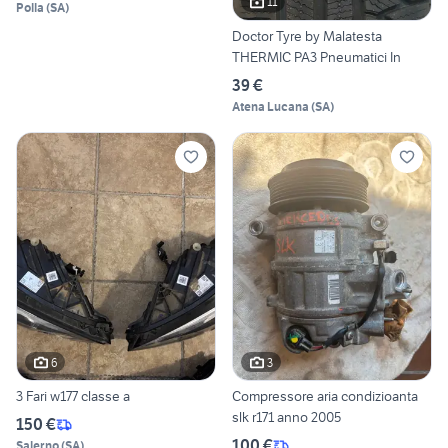
11
Polla
(
SA
)
Doctor Tyre by Malatesta
THERMIC PA3 Pneumatici In
39 €
Atena Lucana
(
SA
)
6
3
3 Fari w177 classe a
Compressore aria condizioanta
slk r171 anno 2005
150 €
100 €
Salerno
(
SA
)