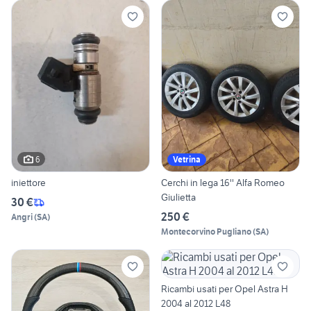
6
Vetrina
iniettore
Cerchi in lega 16'' Alfa Romeo
Giulietta
30 €
250 €
Angri
(
SA
)
Montecorvino Pugliano
(
SA
)
Ricambi usati per Opel Astra H
2004 al 2012 L48