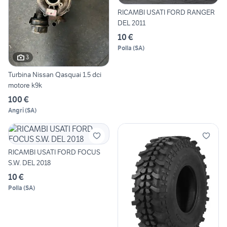
RICAMBI USATI FORD RANGER
DEL 2011
10 €
Polla
(
SA
)
3
Turbina Nissan Qasquai 1.5 dci
motore k9k
100 €
Angri
(
SA
)
RICAMBI USATI FORD FOCUS
S.W. DEL 2018
10 €
Polla
(
SA
)