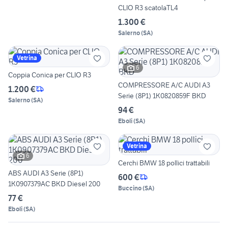
CLIO R3 scatolaTL4
1.300 €
Salerno
(
SA
)
Vetrina
6
Coppia Conica per CLIO R3
COMPRESSORE A/C AUDI A3
1.200 €
Serie (8P1) 1K0820859F BKD
Salerno
(
SA
)
94 €
Eboli
(
SA
)
Vetrina
6
Cerchi BMW 18 pollici trattabili
ABS AUDI A3 Serie (8P1)
600 €
1K0907379AC BKD Diesel 200
Buccino
(
SA
)
77 €
Eboli
(
SA
)