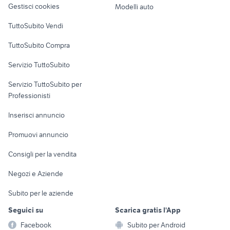
Gestisci cookies
Modelli auto
Case vacanza
TuttoSubito Vendi
Uffici e Locali
TuttoSubito Compra
commerciali
Servizio TuttoSubito
elettronica
per la casa e la
sports e hobby
Servizio TuttoSubito per
persona
Informatica
Animali
Professionisti
Arredamento e
Console e
Accessori per
Casalinghi
Inserisci annuncio
Videogiochi
animali
Elettrodomestici
Promuovi annuncio
Audio/Video
Musica e Film
Giardino e Fai da te
Consigli per la vendita
Fotografia
Libri e Riviste
Abbigliamento e
Negozi e Aziende
Telefonia
Strumenti Musicali
Accessori
Subito per le aziende
Sports
Tutto per i bambini
Seguici su
Scarica gratis l'App
Biciclette
Facebook
Subito per Android