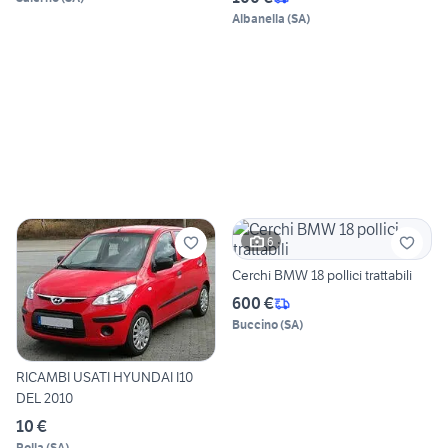
Albanella
(
SA
)
6
Cerchi BMW 18 pollici trattabili
600 €
Buccino
(
SA
)
RICAMBI USATI HYUNDAI I10
DEL 2010
10 €
Polla
(
SA
)