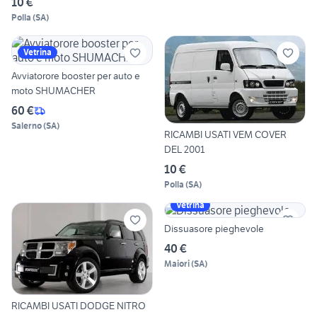
10 €
Polla
(
SA
)
Vetrina
Avviatorore booster per auto e
moto SHUMACHER
60 €
Salerno
(
SA
)
RICAMBI USATI VEM COVER
DEL 2001
10 €
Polla
(
SA
)
Vetrina
Dissuasore pieghevole
40 €
Maiori
(
SA
)
RICAMBI USATI DODGE NITRO