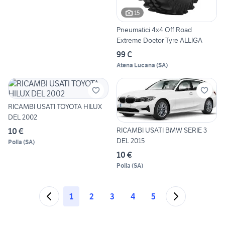
15
Pneumatici 4x4 Off Road
Extreme Doctor Tyre ALLIGA
99 €
Atena Lucana
(
SA
)
RICAMBI USATI TOYOTA HILUX
DEL 2002
RICAMBI USATI BMW SERIE 3
10 €
DEL 2015
Polla
(
SA
)
10 €
Polla
(
SA
)
1
2
3
4
5