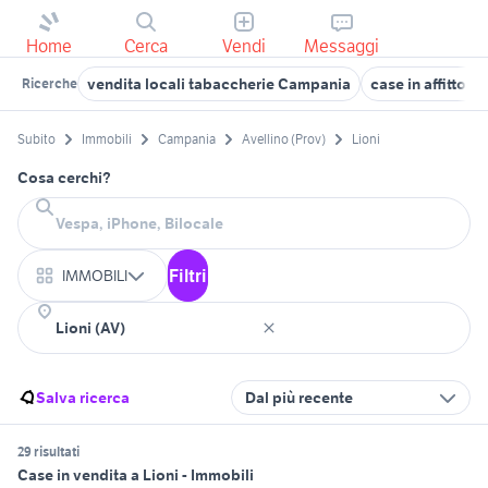
Home
Cerca
Vendi
Messaggi
vendita locali tabaccherie Campania
case in affitto 
Ricerche
Subito
Immobili
Campania
Avellino (Prov)
Lioni
Cosa cerchi?
Filtri
IMMOBILI
Salva ricerca
Dal più recente
29 risultati
Case in vendita a Lioni - Immobili