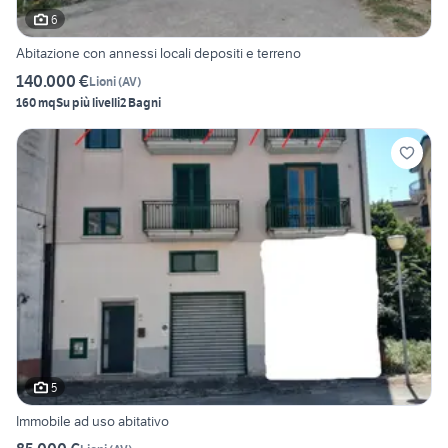
6
Abitazione con annessi locali depositi e terreno
140.000 €
Lioni
(
AV
)
160 mq
Su più livelli
2 Bagni
5
Immobile ad uso abitativo