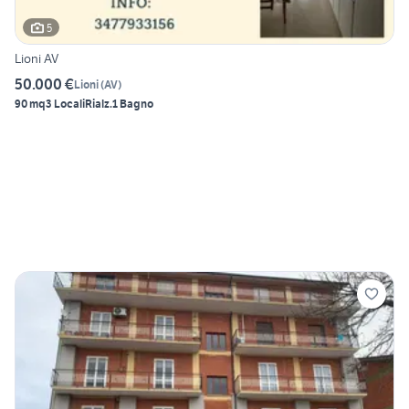
5
Lioni AV
50.000 €
Lioni
(
AV
)
90 mq
3 Locali
Rialz.
1 Bagno