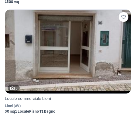
1500 mq
5
Locale commerciale Lioni
Lioni
(
AV
)
30 mq
1 Locale
Piano T
1 Bagno