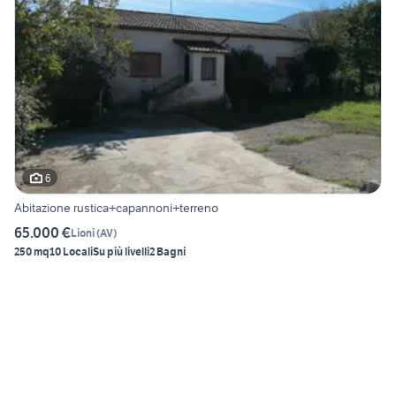
6
Abitazione rustica+capannoni+terreno
65.000 €
Lioni
(
AV
)
250 mq
10 Locali
Su più livelli
2 Bagni