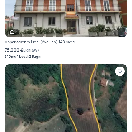
2
Appartamento Lioni (Avellino) 140 metri
75.000 €
Lioni
(
AV
)
140 mq
4 Locali
2 Bagni