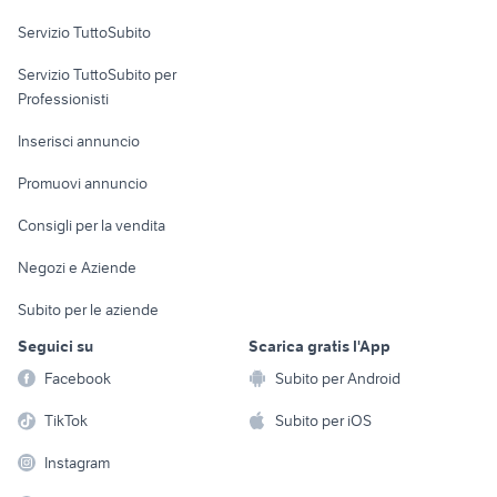
Servizio TuttoSubito
elettronica
per la casa e la
sports e hobby
Servizio TuttoSubito per
persona
Informatica
Animali
Professionisti
Arredamento e
Console e
Accessori per
Casalinghi
Inserisci annuncio
Videogiochi
animali
Elettrodomestici
Promuovi annuncio
Audio/Video
Musica e Film
Giardino e Fai da te
Consigli per la vendita
Fotografia
Libri e Riviste
Abbigliamento e
Negozi e Aziende
Telefonia
Strumenti Musicali
Accessori
Subito per le aziende
Sports
Tutto per i bambini
Seguici su
Scarica gratis l'App
Biciclette
Facebook
Subito per Android
Collezionismo
TikTok
Subito per iOS
Instagram