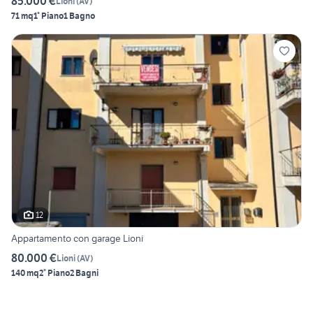
85.000 €
Lioni
(
AV
)
71 mq
1° Piano
1 Bagno
12
Appartamento con garage Lioni
80.000 €
Lioni
(
AV
)
140 mq
2° Piano
2 Bagni