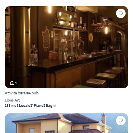
5
Attività birreria-pub
Lioni
(
AV
)
135 mq
1 Locale
2° Piano
2 Bagni