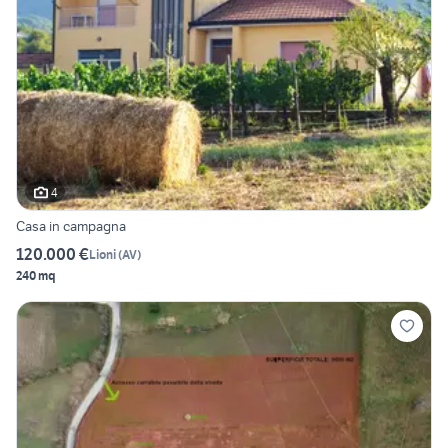
4
Casa in campagna
120.000 €
Lioni
(
AV
)
240 mq