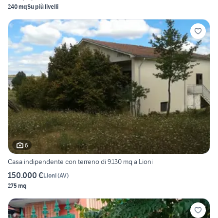
240 mq
Su più livelli
6
Casa indipendente con terreno di 9.130 mq a Lioni
150.000 €
Lioni
(
AV
)
275 mq