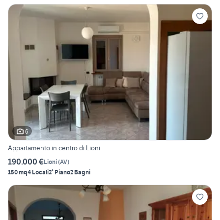
6
Appartamento in centro di Lioni
190.000 €
Lioni
(
AV
)
150 mq
4 Locali
2° Piano
2 Bagni