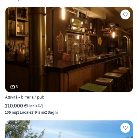
6
Attività - birreria / pub
110.000 €
Lioni
(
AV
)
135 mq
1 Locale
2° Piano
2 Bagni