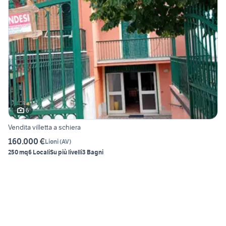
6
Vendita villetta a schiera
160.000 €
Lioni
(
AV
)
250 mq
6 Locali
Su più livelli
3 Bagni