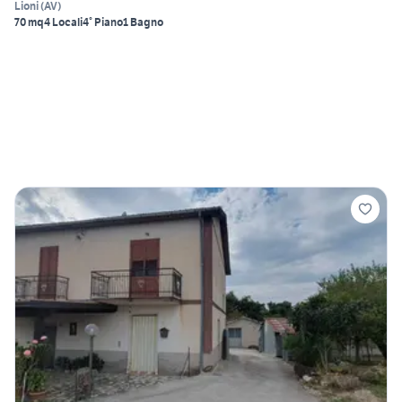
Lioni
(
AV
)
70 mq
4 Locali
4° Piano
1 Bagno