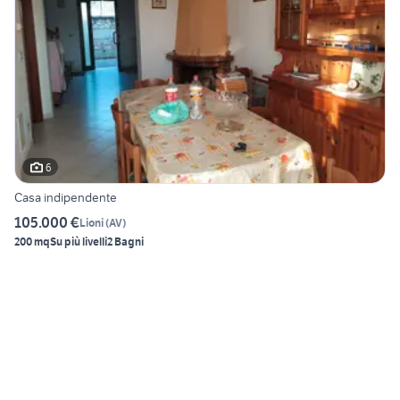
6
Casa indipendente
105.000 €
Lioni
(
AV
)
200 mq
Su più livelli
2 Bagni