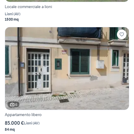
Locale commerciale a lioni
Lioni
(
AV
)
1500 mq
6
Appartamento libero
85.000 €
Lioni
(
AV
)
84 mq