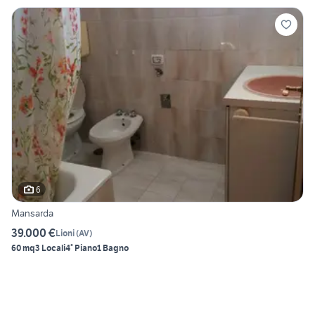
6
Mansarda
39.000 €
Lioni
(
AV
)
60 mq
3 Locali
4° Piano
1 Bagno