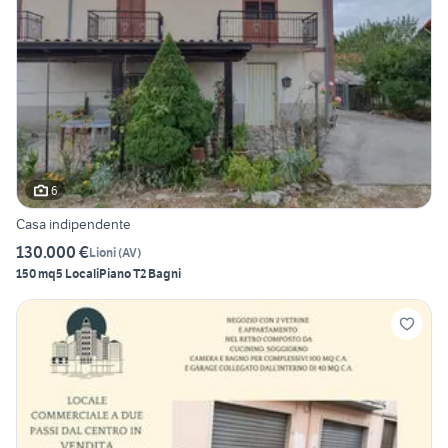
6
Casa indipendente
130.000 €
Lioni
(
AV
)
150 mq
5 Locali
Piano T
2 Bagni