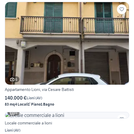
6
Appartamento Lioni, via Cesare Battisti
140.000 €
Lioni
(
AV
)
83 mq
4 Locali
1° Piano
1 Bagno
6
Locale commerciale a lioni
Lioni
(
AV
)