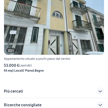
6
Appartamento situato a pochi passi dal centro
53.000 €
Lioni
(
AV
)
55 mq
3 Locali
1° Piano
1 Bagno
Più cercati
Correlati
Richerche simili
Suggerimenti
Ricerche consigliate