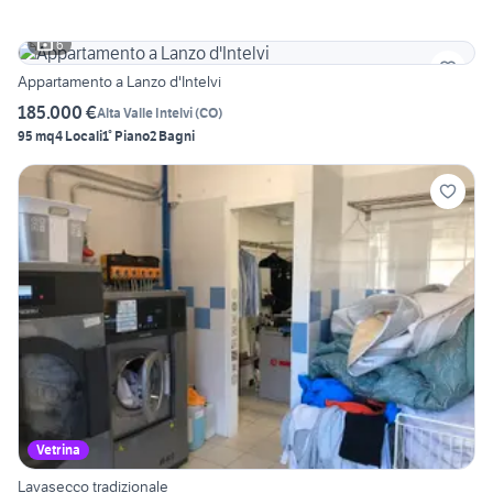
6
Appartamento a Lanzo d'Intelvi
185.000 €
Alta Valle Intelvi
(
CO
)
95 mq
4 Locali
1° Piano
2 Bagni
Vetrina
Lavasecco tradizionale