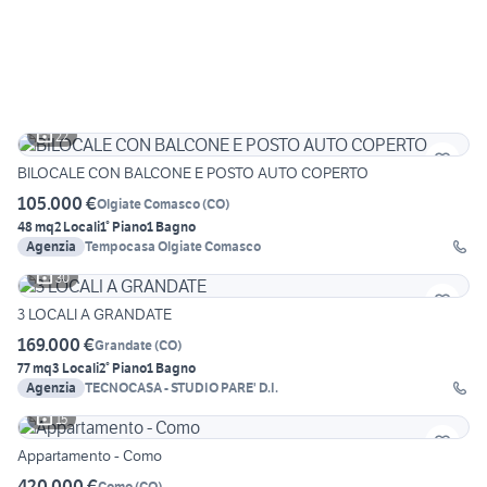
22
BILOCALE CON BALCONE E POSTO AUTO COPERTO
105.000 €
Olgiate Comasco
(
CO
)
48 mq
2 Locali
1° Piano
1 Bagno
Agenzia
Tempocasa Olgiate Comasco
30
3 LOCALI A GRANDATE
169.000 €
Grandate
(
CO
)
77 mq
3 Locali
2° Piano
1 Bagno
Agenzia
TECNOCASA - STUDIO PARE' D.I.
15
Appartamento - Como
420.000 €
Como
(
CO
)