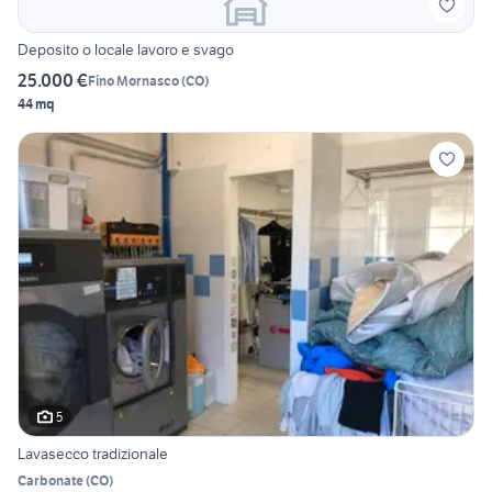
Deposito o locale lavoro e svago
25.000 €
Fino Mornasco
(
CO
)
44 mq
5
Lavasecco tradizionale
Carbonate
(
CO
)