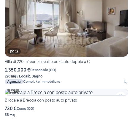
13
Villa di 220 m² con 5 locali e box auto doppio a C
1.350.000 €
Cernobbio
(
CO
)
220 mq
5 Locali
1 Bagno
Agenzia
Comolake Immobiliare
6
Bilocale a Breccia con posto auto privato
730 €
Como
(
CO
)
55 mq