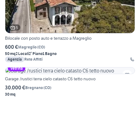
5
Bilocale con posto auto e terrazzo a Magreglio
600 €
Magreglio
(
CO
)
50 mq
2 Locali
2° Piano
1 Bagno
Agenzia
Rete Affitti
Vetrina
Garage /rustici terra cielo catasto C6 tetto nuovo
30.000 €
Bregnano
(
CO
)
30 mq