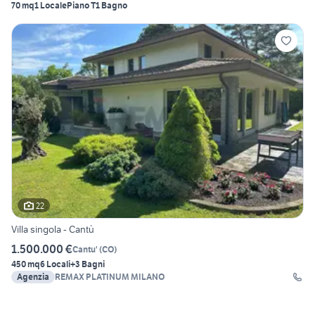
70 mq
1 Locale
Piano T
1 Bagno
22
Villa singola - Cantù
1.500.000 €
Cantu'
(
CO
)
450 mq
6 Locali
+3 Bagni
Agenzia
REMAX PLATINUM MILANO