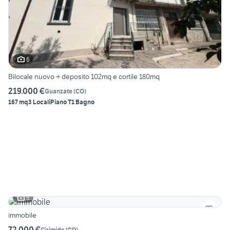
6
Bilocale nuovo + deposito 102mq e cortile 180mq
219.000 €
Guanzate
(
CO
)
167 mq
3 Locali
Piano T
1 Bagno
5
immobile
72.000 €
Cirimido
(
CO
)