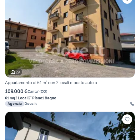
29
Appartamento di 61 m² con 2 locali e posto auto a
109.000 €
Cantu'
(
CO
)
61 mq
2 Locali
2° Piano
1 Bagno
Agenzia
Dove.it