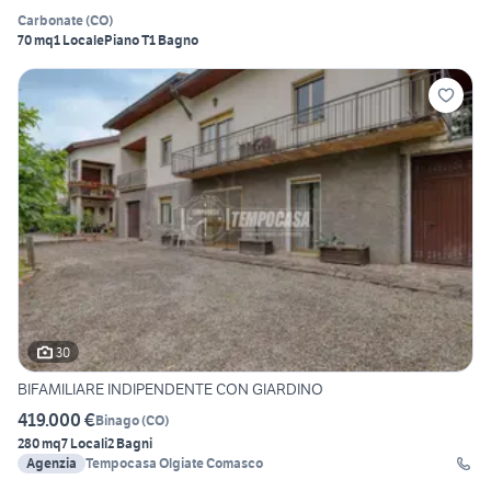
Carbonate
(
CO
)
70 mq
1 Locale
Piano T
1 Bagno
30
BIFAMILIARE INDIPENDENTE CON GIARDINO
419.000 €
Binago
(
CO
)
280 mq
7 Locali
2 Bagni
Agenzia
Tempocasa Olgiate Comasco