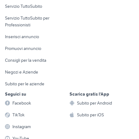
Servizio TuttoSubito
elettronica
per la casa e la
sports e hobby
Servizio TuttoSubito per
persona
Informatica
Animali
Professionisti
Arredamento e
Console e
Accessori per
Casalinghi
Inserisci annuncio
Videogiochi
animali
Elettrodomestici
Promuovi annuncio
Audio/Video
Musica e Film
Giardino e Fai da te
Consigli per la vendita
Fotografia
Libri e Riviste
Abbigliamento e
Negozi e Aziende
Telefonia
Strumenti Musicali
Accessori
Subito per le aziende
Sports
Tutto per i bambini
Seguici su
Scarica gratis l'App
Biciclette
Facebook
Subito per Android
Collezionismo
TikTok
Subito per iOS
Instagram
YouTube