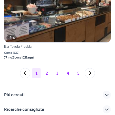
6
Bar Tavola Fredda
Como
(
CO
)
77 mq
2 Locali
2 Bagni
1
2
3
4
5
Più cercati
Correlati
Richerche simili
Suggerimenti
Ricerche consigliate
vendita ville busto
doppio como e
case in vendita