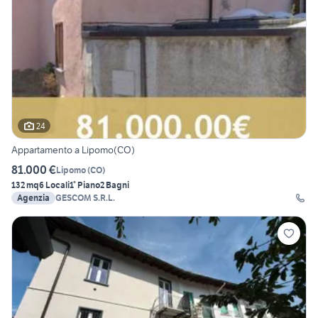
24
Appartamento a Lipomo(CO)
81.000 €
Lipomo
(
CO
)
132 mq
6 Locali
1° Piano
2 Bagni
Agenzia
GESCOM S.R.L.