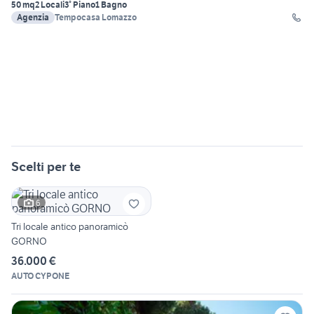
50 mq
2 Locali
3° Piano
1 Bagno
Agenzia
Tempocasa Lomazzo
Scelti per te
6
Tri locale antico panoramicò
GORNO
36.000 €
AUTO CYPONE