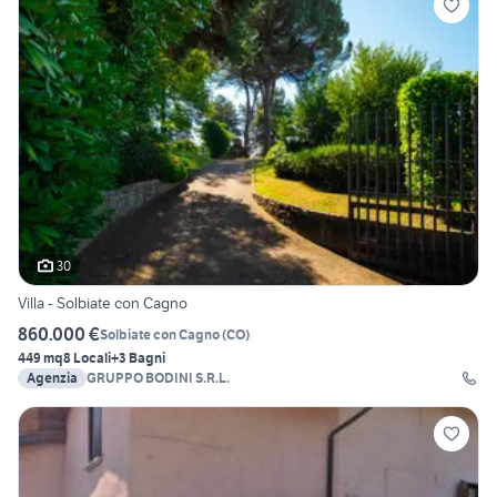
30
Villa - Solbiate con Cagno
860.000 €
Solbiate con Cagno
(
CO
)
449 mq
8 Locali
+3 Bagni
Agenzia
GRUPPO BODINI S.R.L.