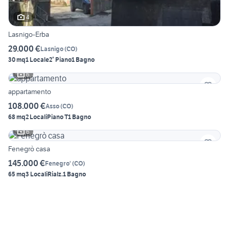
4
Lasnigo-Erba
29.000 €
Lasnigo
(
CO
)
30 mq
1 Locale
2° Piano
1 Bagno
6
appartamento
108.000 €
Asso
(
CO
)
68 mq
2 Locali
Piano T
1 Bagno
6
Fenegrò casa
145.000 €
Fenegro'
(
CO
)
65 mq
3 Locali
Rialz.
1 Bagno