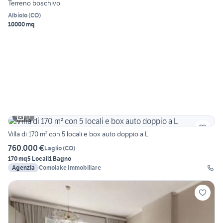
Terreno boschivo
Albiolo
(
CO
)
10000 mq
17
Villa di 170 m² con 5 locali e box auto doppio a L
760.000 €
Laglio
(
CO
)
170 mq
5 Locali
1 Bagno
Agenzia
Comolake Immobiliare