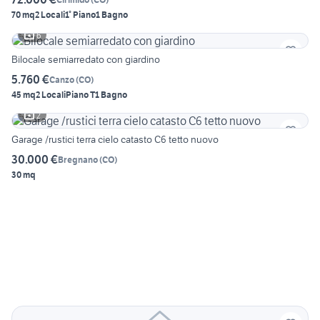
70 mq
2 Locali
1° Piano
1 Bagno
6
Bilocale semiarredato con giardino
5.760 €
Canzo
(
CO
)
45 mq
2 Locali
Piano T
1 Bagno
2
Garage /rustici terra cielo catasto C6 tetto nuovo
30.000 €
Bregnano
(
CO
)
30 mq