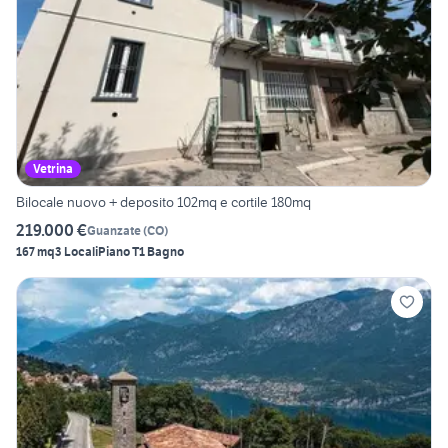
Vetrina
Bilocale nuovo + deposito 102mq e cortile 180mq
219.000 €
Guanzate
(
CO
)
167 mq
3 Locali
Piano T
1 Bagno