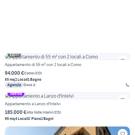
27
Appartamento di 55 m² con 2 locali a Como
94.000 €
Como
(
CO
)
55 mq
2 Locali
1 Bagno
Agenzia
Dove.it
Vetrina
Appartamento a Lanzo d'Intelvi
185.000 €
Alta Valle Intelvi
(
CO
)
95 mq
4 Locali
1° Piano
2 Bagni