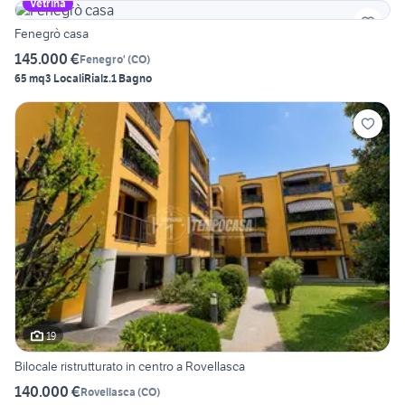
Vetrina
Fenegrò casa
145.000 €
Fenegro'
(
CO
)
65 mq
3 Locali
Rialz.
1 Bagno
19
Bilocale ristrutturato in centro a Rovellasca
140.000 €
Rovellasca
(
CO
)