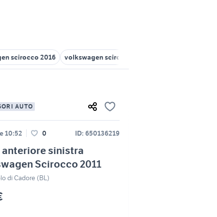
en scirocco 2016
volkswagen scirocco Calabria
maniglia anteri
SORI AUTO
e 10:52
0
ID: 650136219
 anteriore sinistra
swagen Scirocco 2011
lo di Cadore (BL)
€