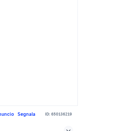
nuncio
Segnala
ID:
650136219