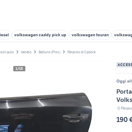
iesel
volkswagen caddy pick up
volkswagen touran
volkswag
sori auto
Veneto
Belluno (Prov)
Perarolo di Cadore
ACCES
1/15
Oggi all
Porta
Volk
Peraro
190 