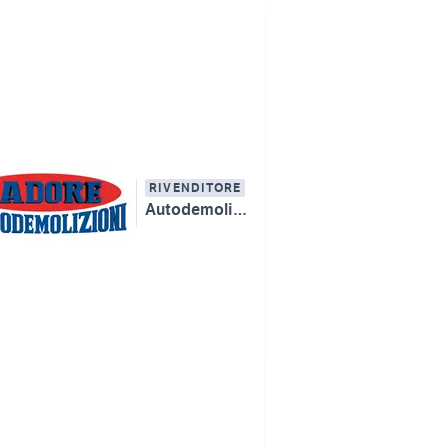
RIVENDITORE
Autodemolizioni Cadore