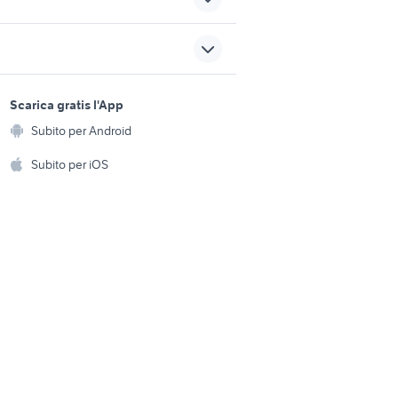
auto volkswagen scirocco
auto volkswagen scirocco
sports e hobby
berlina
a
Scarica gratis l'App
Animali
i
tiguan 2011 accessori auto
Subito per Android
ento e
ri auto
Accessori per animali
hi
Subito per iOS
porta scooter per auto
Musica e Film
omestici
alfa romeo tonale
y sport
peugeot 205
Libri e Riviste
e Fai da te
Strumenti Musicali
amento e
ri
Sports
 i bambini
Biciclette
Collezionismo