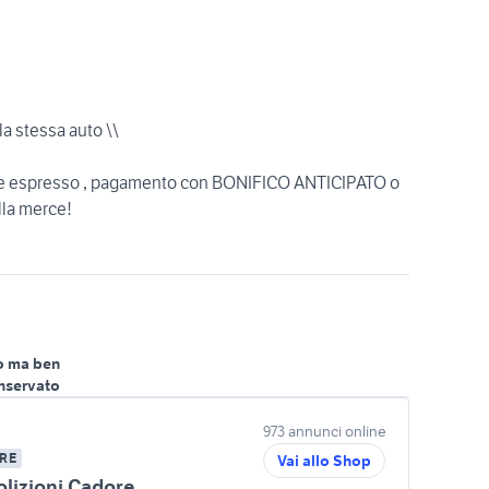
la stessa auto \\
riere espresso , pagamento con BONIFICO ANTICIPATO o
la merce!
o ma ben
nservato
973 annunci online
RE
Vai allo Shop
lizioni Cadore