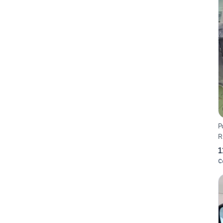
P
R
1
C