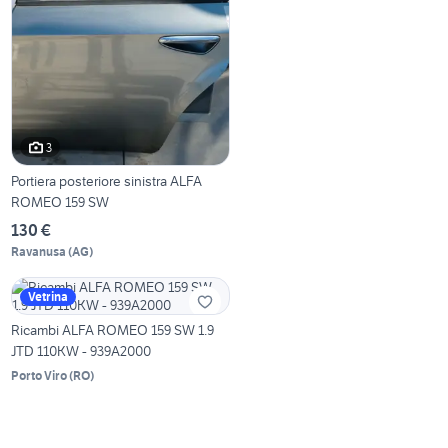
3
Portiera posteriore sinistra ALFA
ROMEO 159 SW
130 €
Ravanusa
(
AG
)
Vetrina
Ricambi ALFA ROMEO 159 SW 1.9
JTD 110KW - 939A2000
Porto Viro
(
RO
)