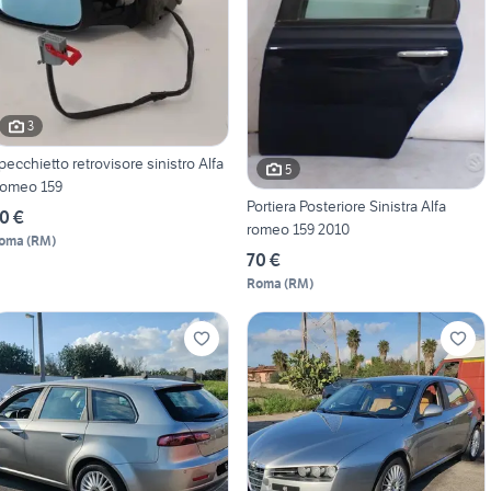
3
pecchietto retrovisore sinistro Alfa
5
omeo 159
Portiera Posteriore Sinistra Alfa
0 €
romeo 159 2010
oma
(
RM
)
70 €
Roma
(
RM
)