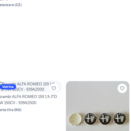
atanzaro
(
CZ
)
Vetrina
icambi ALFA ROMEO 159 1.9 JTD
W 150CV - 939A2000
orto Viro
(
RO
)