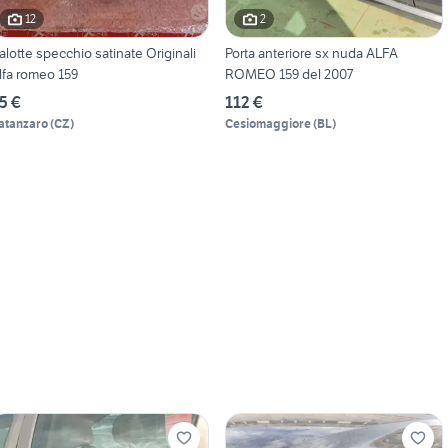
12
2
alotte specchio satinate Originali
Porta anteriore sx nuda ALFA
lfa romeo 159
ROMEO 159 del 2007
5 €
112 €
atanzaro
(
CZ
)
Cesiomaggiore
(
BL
)