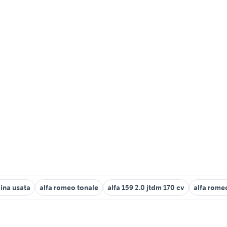
lina usata
alfa romeo tonale
alfa 159 2.0 jtdm 170 cv
alfa romeo