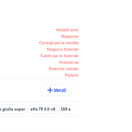
Modelli auto
Magazine
Consigli per la vendita
Negozi e Aziende
Subito per le Aziende
Assistenza
Ricerche salvate
Preferiti
Vendi
 giulia super
alfa 75 3.0 v6
159 a caserta e provincia
alfa 164 