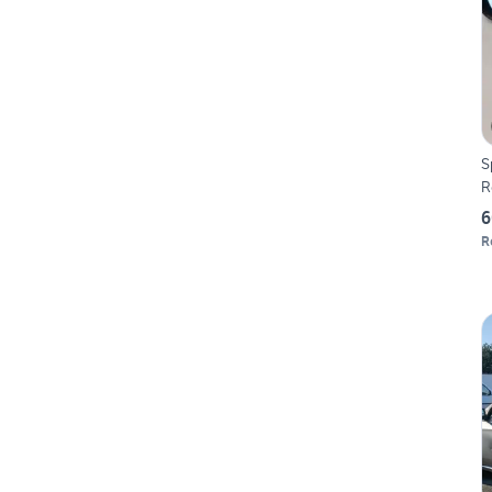
S
R
6
R