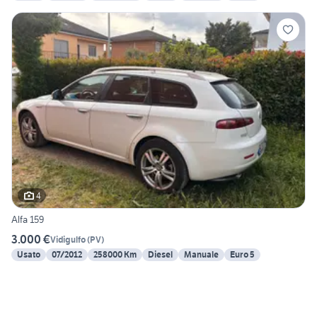
4
Alfa 159
3.000 €
Vidigulfo
(
PV
)
Usato
07/2012
258000 Km
Diesel
Manuale
Euro 5