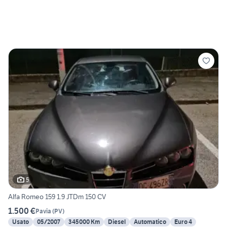
5
Alfa Romeo 159 1.9 JTDm 150 CV
1.500 €
Pavia
(
PV
)
Usato
05/2007
345000 Km
Diesel
Automatico
Euro 4