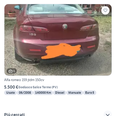
6
Alfa romeo 159 jtdm 150cv
5.500 €
Godiasco Salice Terme
(
PV
)
Usato
06/2008
140000 Km
Diesel
Manuale
Euro 5
Più cercati