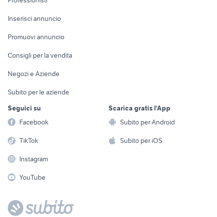
Professionisti
Arredamento e
Console e
Accessori per
Casalinghi
Inserisci annuncio
Videogiochi
animali
Elettrodomestici
Promuovi annuncio
Audio/Video
Musica e Film
Giardino e Fai da te
Consigli per la vendita
Fotografia
Libri e Riviste
Abbigliamento e
Negozi e Aziende
Telefonia
Strumenti Musicali
Accessori
Subito per le aziende
Sports
Tutto per i bambini
Seguici su
Scarica gratis l'App
Biciclette
Facebook
Subito per Android
Collezionismo
TikTok
Subito per iOS
Instagram
YouTube