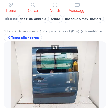
Home
Cerca
Vendi
Messaggi
fiat 1100 anni 50
scudo
fiat scudo maxi motori
po
Ricerche
Subito
Accessori auto
Campania
Napoli (Prov)
Torre del Greco
Torna alla ricerca
1/4