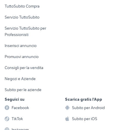
auto usate taranto privati
auto Napoli provincia
Uffici e Locali
TuttoSubito Compra
commerciali
regalo auto Roma
golf 8 usata
Servizio TuttoSubito
elettronica
per la casa e la
sports e hobby
Servizio TuttoSubito per
persona
Informatica
Animali
Professionisti
Arredamento e
Console e
Accessori per
Casalinghi
Inserisci annuncio
Videogiochi
animali
Elettrodomestici
Promuovi annuncio
Audio/Video
Musica e Film
Giardino e Fai da te
Consigli per la vendita
Fotografia
Libri e Riviste
Abbigliamento e
Negozi e Aziende
Telefonia
Strumenti Musicali
Accessori
Subito per le aziende
Sports
Tutto per i bambini
Seguici su
Scarica gratis l'App
Biciclette
Facebook
Subito per Android
Collezionismo
TikTok
Subito per iOS
Instagram