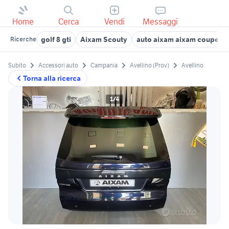
Home
Cerca
Vendi
Messaggi
golf 8 gti
Aixam Scouty
auto aixam aixam coupe di
Ricerche
Subito
Accessori auto
Campania
Avellino (Prov)
Avellino
Torna alla ricerca
1/4