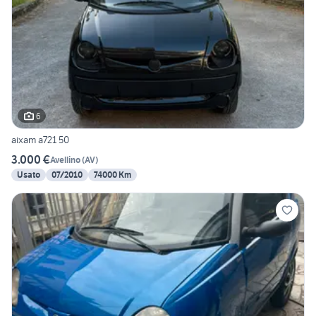
6
aixam a721 50
3.000 €
Avellino
(
AV
)
Usato
07/2010
74000 Km