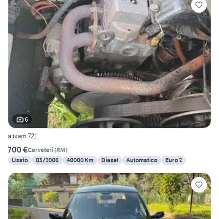
6
aiixam 721
700 €
Cerveteri
(
RM
)
Usato
03/2006
40000 Km
Diesel
Automatico
Euro 2