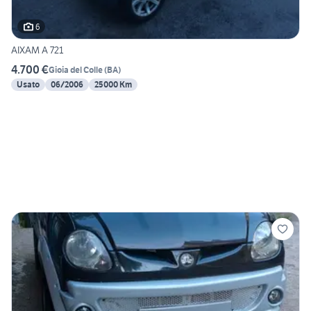
6
AIXAM A 721
4.700 €
Gioia del Colle
(
BA
)
Usato
06/2006
25000 Km