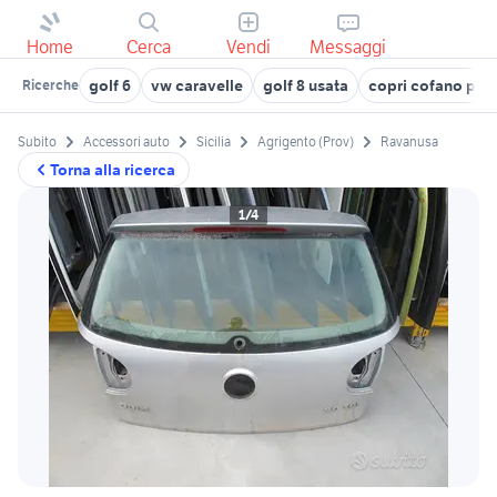
Home
Cerca
Vendi
Messaggi
golf 6
vw caravelle
golf 8 usata
copri cofano pos
Ricerche
Subito
Accessori auto
Sicilia
Agrigento (Prov)
Ravanusa
Torna alla ricerca
1/4