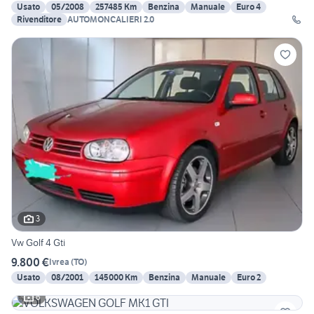
Usato
05/2008
257485 Km
Benzina
Manuale
Euro 4
Rivenditore
AUTOMONCALIERI 2.0
3
Vw Golf 4 Gti
9.800 €
Ivrea
(
TO
)
Usato
08/2001
145000 Km
Benzina
Manuale
Euro 2
6