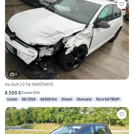
6
Vw Golf 2.0 Tdi SINISTRATA
8.500 €
Cuneo
(
CN
)
Usato
08/2019
68000 Km
Diesel
Manuale
Euro 6d-TEMP