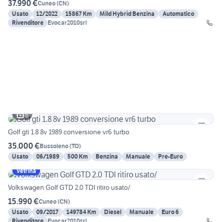
37.990 €
Cuneo
(
CN
)
Usato
12/2022
15867 Km
Mild Hybrid Benzina
Automatico
Rivenditore
Evocar2010srl
6
Golf gti 1.8 8v 1989 conversione vr6 turbo
35.000 €
Bussoleno
(
TO
)
Usato
06/1989
500 Km
Benzina
Manuale
Pre-Euro
Vetrina
Volkswagen Golf GTD 2.0 TDI ritiro usato/
15.990 €
Cuneo
(
CN
)
Usato
09/2017
149784 Km
Diesel
Manuale
Euro 6
Rivenditore
Evocar2010srl