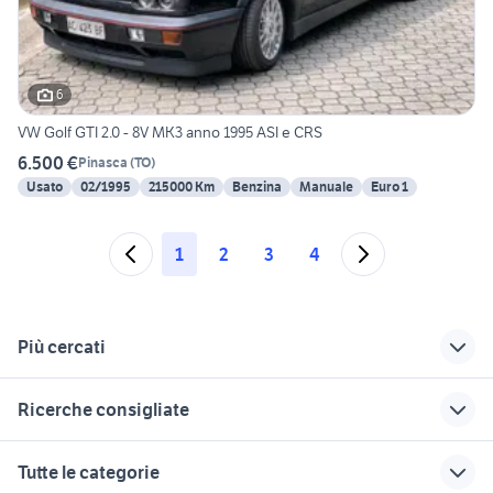
6
VW Golf GTI 2.0 - 8V MK3 anno 1995 ASI e CRS
6.500 €
Pinasca
(
TO
)
Usato
02/1995
215000 Km
Benzina
Manuale
Euro 1
1
2
3
4
Più cercati
Correlati
Richerche simili
Suggerimenti
Ricerche consigliate
golf 7 usata
golf gti usata
vw golf mk2
piemonte
piemonte
kombi vw
vw golf cabrio
golf 6
Tutte le categorie
golf usata novara
volkswagen golf
vw polo
vw golf highline
vw golf 3 gti auto