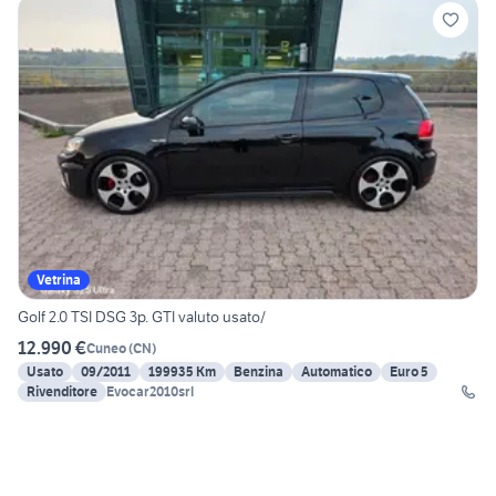
Vetrina
Golf 2.0 TSI DSG 3p. GTI valuto usato/
12.990 €
Cuneo
(
CN
)
Usato
09/2011
199935 Km
Benzina
Automatico
Euro 5
Rivenditore
Evocar2010srl