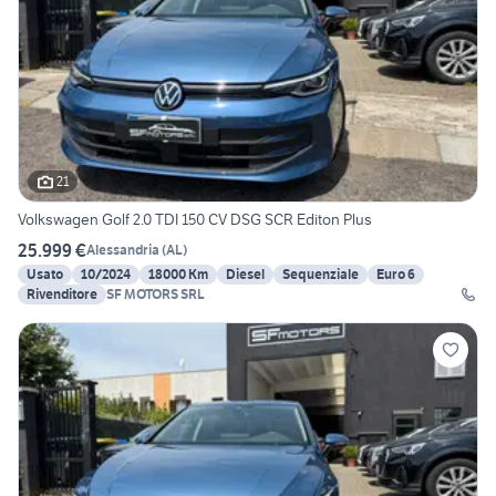
21
Volkswagen Golf 2.0 TDI 150 CV DSG SCR Editon Plus
25.999 €
Alessandria
(
AL
)
Usato
10/2024
18000 Km
Diesel
Sequenziale
Euro 6
Rivenditore
SF MOTORS SRL