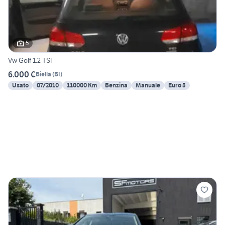
5
Vw Golf 1.2 TSI
6.000 €
Biella
(
BI
)
Usato
07/2010
110000 Km
Benzina
Manuale
Euro 5