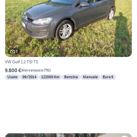
6
VW Golf 1.2 TSI TS
9.800 €
Mercenasco
(
TO
)
Usato
09/2014
122000 Km
Benzina
Manuale
Euro 5