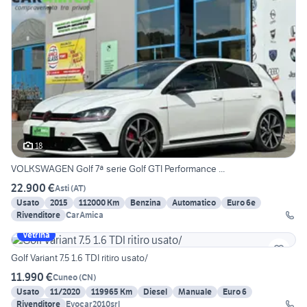
18
VOLKSWAGEN Golf 7ª serie Golf GTI Performance ...
22.900 €
Asti
(
AT
)
Usato
2015
112000 Km
Benzina
Automatico
Euro 6e
Rivenditore
CarAmica
Vetrina
Golf Variant 7.5 1.6 TDI ritiro usato/
11.990 €
Cuneo
(
CN
)
Usato
11/2020
119965 Km
Diesel
Manuale
Euro 6
Rivenditore
Evocar2010srl