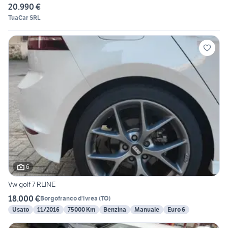
20.990 €
TuaCar SRL
6
Vw golf 7 RLINE
18.000 €
Borgofranco d'Ivrea
(
TO
)
Usato
11/2016
75000 Km
Benzina
Manuale
Euro 6