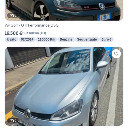
6
Vw Golf 7 GTI Performance DSG
19.500 €
Bussoleno
(
TO
)
Usato
07/2014
110000 Km
Benzina
Sequenziale
Euro 6
6