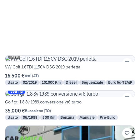
6
VW Golf 1.6TDI 115CV DSG 2019 perfetta
16.500 €
Asti
(
AT
)
Usato
02/2019
101000 Km
Diesel
Sequenziale
Euro 6d-TEMP
Vetrina
Golf gti 1.8 8v 1989 conversione vr6 turbo
35.000 €
Bussoleno
(
TO
)
Usato
06/1989
500 Km
Benzina
Manuale
Pre-Euro