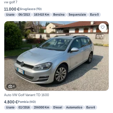
vw golf 7
11.000 €
Grugliasco
(
TO
)
Usato
06/2013
163415 Km
Benzina
Sequenziale
Euro 5
4
Auto VW Golf Variant TD 1600
4.800 €
Pombia
(
NO
)
Usato
02/2016
256000 Km
Diesel
Automatico
Euro 6