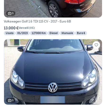
6
Volkswagen Golf 1.6 TDI 115 CV - 2017 - Euro 6B
13.000 €
Vercelli
(
VC
)
Usato
01/2023
127000 Km
Diesel
Manuale
Euro 6
6