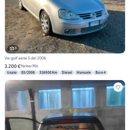
6
Vw golf serie 5 del 2006
3.200 €
Torino
(
TO
)
Usato
03/2006
316500 Km
Diesel
Manuale
Euro 4