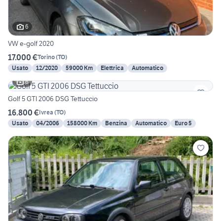
6
VW e-golf 2020
17.000 €
Torino
(
TO
)
Usato
12/2020
59000 Km
Elettrica
Automatico
6
Golf 5 GTI 2006 DSG Tettuccio
16.800 €
Ivrea
(
TO
)
Usato
04/2006
158000 Km
Benzina
Automatico
Euro 5