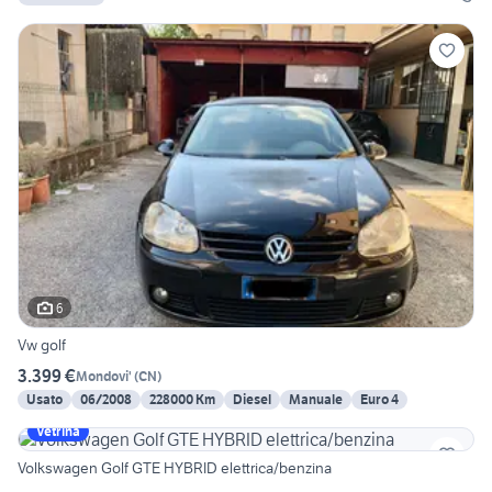
6
Vw golf
3.399 €
Mondovi'
(
CN
)
Usato
06/2008
228000 Km
Diesel
Manuale
Euro 4
Vetrina
Volkswagen Golf GTE HYBRID elettrica/benzina