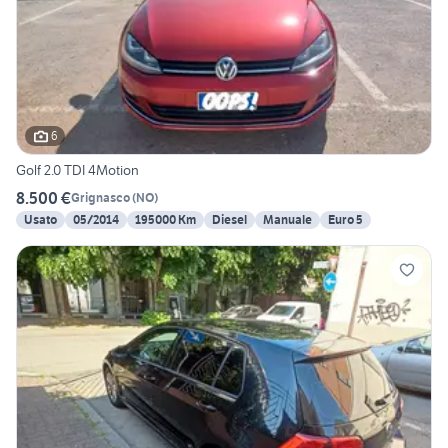
6
Golf 2.0 TDI 4Motion
8.500 €
Grignasco
(
NO
)
Usato
05/2014
195000 Km
Diesel
Manuale
Euro 5