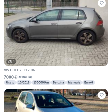
4
VW GOLF 7 TGI 2016
7.000 €
Torino
(
TO
)
Usato
10/2016
130000 Km
Benzina
Manuale
Euro 6