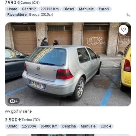
7.990 €
Cuneo
(
CN
)
Usato
03/2012
229756 Km
Diesel
Manuale
Euro 5
Rivenditore
Evocar2010srl
4
vw golf iv serie
3.900 €
Torino
(
TO
)
Usato
12/2004
85000 Km
Benzina
Manuale
Euro 4