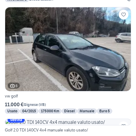
6
vw golf
11.000 €
Gignese
(
VB
)
Usato
04/2015
175000 Km
Diesel
Manuale
Euro 5
Vetrina
Golf 2.0 TDI 140CV 4x4 manuale valuto usato/