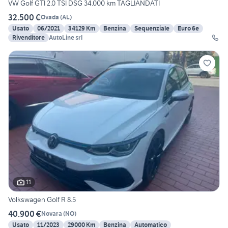
VW Golf GTI 2.0 TSI DSG 34.000 km TAGLIANDATI
32.500 €
Ovada
(
AL
)
Usato
06/2021
34129 Km
Benzina
Sequenziale
Euro 6e
Rivenditore
AutoLine srl
11
Volkswagen Golf R 8.5
40.900 €
Novara
(
NO
)
Usato
11/2023
29000 Km
Benzina
Automatico