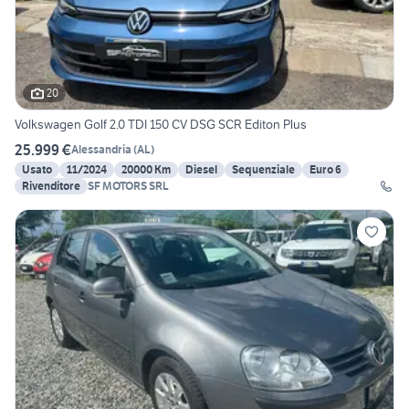
20
Volkswagen Golf 2.0 TDI 150 CV DSG SCR Editon Plus
25.999 €
Alessandria
(
AL
)
Usato
11/2024
20000 Km
Diesel
Sequenziale
Euro 6
Rivenditore
SF MOTORS SRL