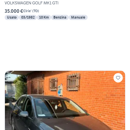
VOLKSWAGEN GOLF MK1 GTI
35.000 €
Cirie'
(
TO
)
Usato
03/1982
10 Km
Benzina
Manuale