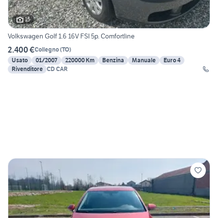
15
Volkswagen Golf 1.6 16V FSI 5p. Comfortline
2.400 €
Collegno
(
TO
)
Usato
01/2007
220000 Km
Benzina
Manuale
Euro 4
Rivenditore
CD CAR