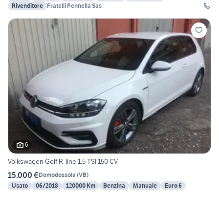
Rivenditore
Fratelli Pennella Sas
6
Volkswagen Golf R-line 1.5 TSI 150 CV
15.000 €
Domodossola
(
VB
)
Usato
06/2018
120000 Km
Benzina
Manuale
Euro 6