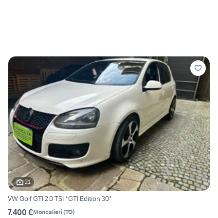
21
VW Golf GTI 2.0 TSI *GTI Edition 30*
7.400 €
Moncalieri
(
TO
)