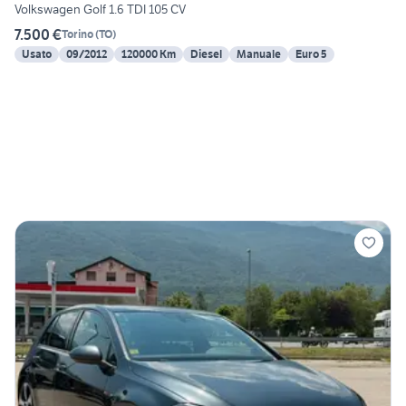
Volkswagen Golf 1.6 TDI 105 CV
7.500 €
Torino
(
TO
)
Usato
09/2012
120000 Km
Diesel
Manuale
Euro 5