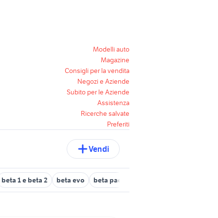
Modelli auto
Magazine
Consigli per la vendita
Negozi e Aziende
Subito per le Aziende
Assistenza
Ricerche salvate
Preferiti
Vendi
beta 1 e beta 2
beta evo
beta padova
beta 390
beta 2019