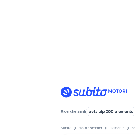
beta alp 200 piemonte
Ricerche
simili
Subito
Moto e scooter
Piemonte
be