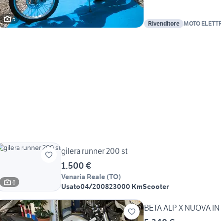
5
Rivenditore
MOTO ELETTR
gilera runner 200 st
1.500 €
Venaria Reale
(
TO
)
6
Usato
04/2008
23000 Km
Scooter
BETA ALP X NUOVA I