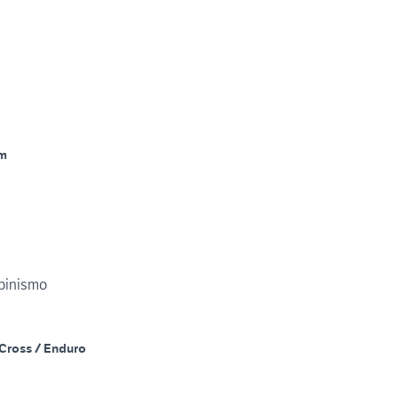
m
lpinismo
Cross / Enduro