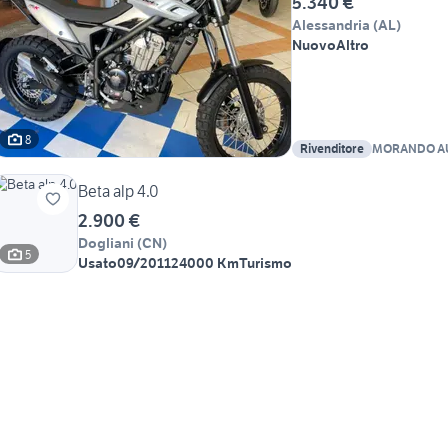
5.340 €
Alessandria
(
AL
)
Nuovo
Altro
8
Rivenditore
MORANDO A
Beta alp 4.0
2.900 €
Dogliani
(
CN
)
5
Usato
09/2011
24000 Km
Turismo