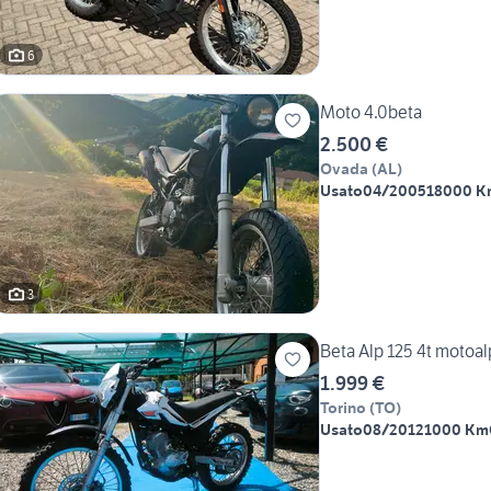
6
Moto 4.0beta
2.500 €
Ovada
(
AL
)
Usato
04/2005
18000 K
3
Beta Alp 125 4t motoa
1.999 €
Torino
(
TO
)
Usato
08/2012
1000 Km