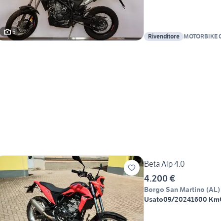
5
Rivenditore
MOTORBIKE C
Beta Alp 4.0
4.200 €
Borgo San Martino
(
AL
)
Usato
09/2024
1600 Km