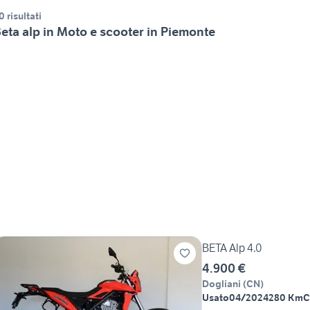
0 risultati
eta alp in Moto e scooter in Piemonte
BETA Alp 4.0
4.900 €
Dogliani
(
CN
)
Usato
04/2024
280 Km
C