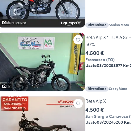
7
Rivenditore
Sanino Moto
Beta Alp X * TUA A 
50%
4.500 €
Frossasco
(
TO
)
Usato
03/2025
3977 Km
12
Rivenditore
Crazy Moto
Beta Alp X
4.500 €
San Giorgio Canavese
(
Usato
08/2024
5260 Km