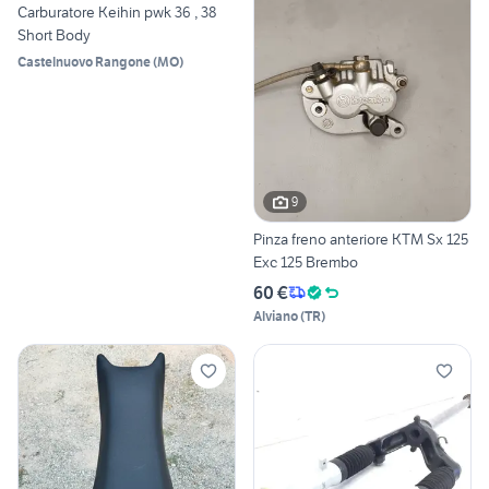
Carburatore Keihin pwk 36 , 38
Short Body
Castelnuovo Rangone
(
MO
)
9
Pinza freno anteriore KTM Sx 125
Exc 125 Brembo
60 €
Alviano
(
TR
)