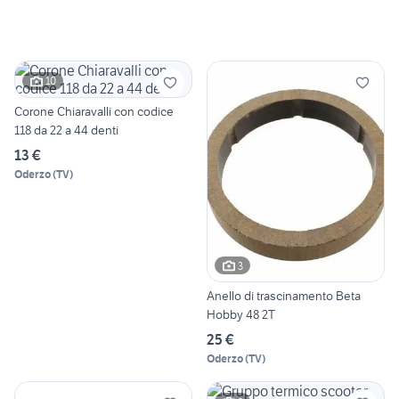
10
Corone Chiaravalli con codice
118 da 22 a 44 denti
13 €
Oderzo
(
TV
)
3
Anello di trascinamento Beta
Hobby 48 2T
25 €
Oderzo
(
TV
)