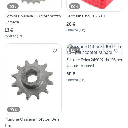
2
6
Corona Chiaravalli 132 per Mozzo
Vetro fanalino CEV 210
Grimeca
20 €
13 €
Oderzo
(
TV
)
Oderzo
(
TV
)
2
Frizione Polini 249002 da 105 per
scooter Minarell
50 €
Oderzo
(
TV
)
13
Pignone Chiaravalli 141 per Beta
Trial