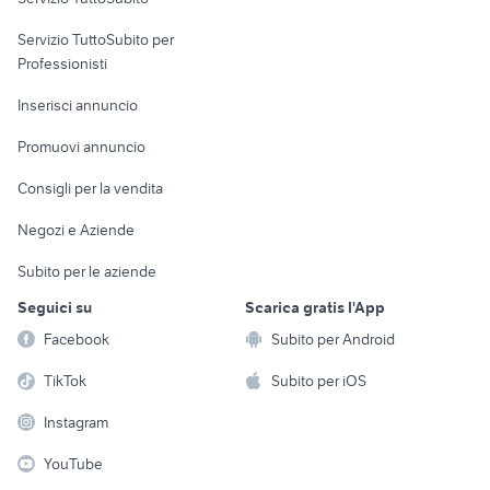
elettronica
per la casa e la
sports e hobby
Servizio TuttoSubito per
persona
Informatica
Animali
Professionisti
Arredamento e
Console e
Accessori per
Casalinghi
Inserisci annuncio
Videogiochi
animali
Elettrodomestici
Promuovi annuncio
Audio/Video
Musica e Film
Giardino e Fai da te
Consigli per la vendita
Fotografia
Libri e Riviste
Abbigliamento e
Negozi e Aziende
Telefonia
Strumenti Musicali
Accessori
Subito per le aziende
Sports
Tutto per i bambini
Seguici su
Scarica gratis l'App
Biciclette
Facebook
Subito per Android
Collezionismo
TikTok
Subito per iOS
Instagram
YouTube