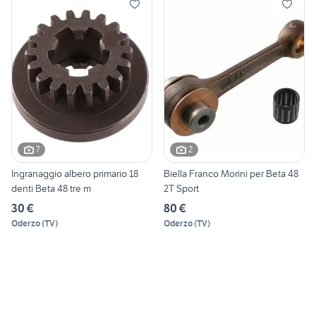
7
2
Ingranaggio albero primario 18
Biella Franco Morini per Beta 48
denti Beta 48 tre m
2T Sport
30 €
80 €
Oderzo
(
TV
)
Oderzo
(
TV
)