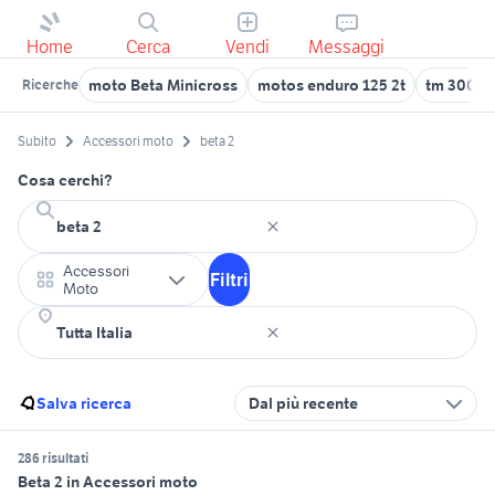
Home
Cerca
Vendi
Messaggi
moto Beta Minicross
motos enduro 125 2t
tm 300 2t
Ricerche
Subito
Accessori moto
beta 2
Cosa cerchi?
Accessori
Filtri
Moto
Salva ricerca
Dal più recente
286 risultati
Beta 2 in Accessori moto