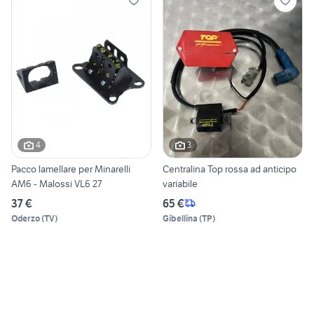
4
3
Pacco lamellare per Minarelli
Centralina Top rossa ad anticipo
AM6 - Malossi VL6 27
variabile
37 €
65 €
Oderzo
(
TV
)
Gibellina
(
TP
)