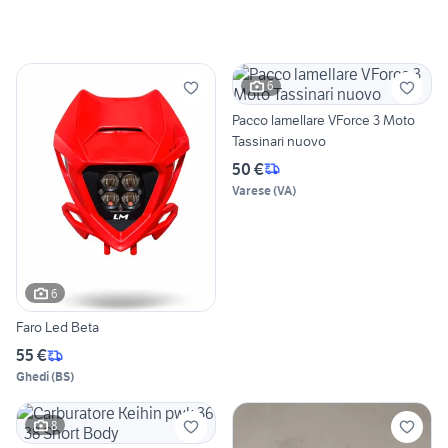
6
Pacco lamellare VForce 3 Moto
Tassinari nuovo
50 €
Varese
(
VA
)
6
Faro Led Beta
55 €
Ghedi
(
BS
)
8