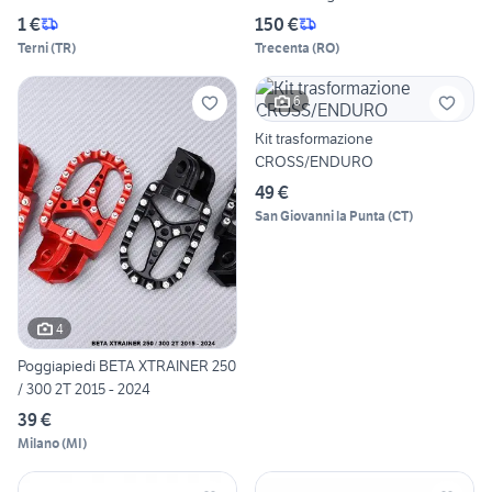
1 €
150 €
Terni
(
TR
)
Trecenta
(
RO
)
6
Kit trasformazione
CROSS/ENDURO
49 €
San Giovanni la Punta
(
CT
)
4
Poggiapiedi BETA XTRAINER 250
/ 300 2T 2015 - 2024
39 €
Milano
(
MI
)