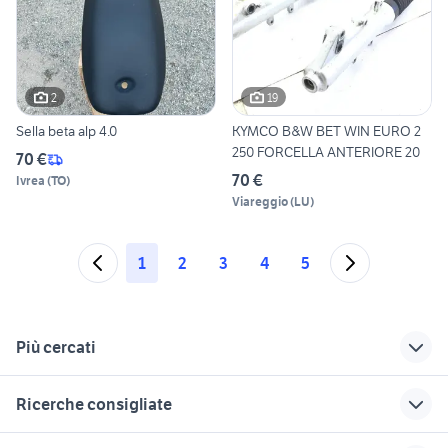
2
19
Sella beta alp 4.0
KYMCO B&W BET WIN EURO 2
250 FORCELLA ANTERIORE 20
70 €
70 €
Ivrea
(
TO
)
Viareggio
(
LU
)
1
2
3
4
5
Più cercati
Correlati
Richerche simili
Suggerimenti
Ricerche consigliate
cerchi citroen c2
grafica beta
alfa beta
yamaha mt 03
motorino 50 usato napoli
beta rr 50 enduro
beta motorino
cafe racer usate