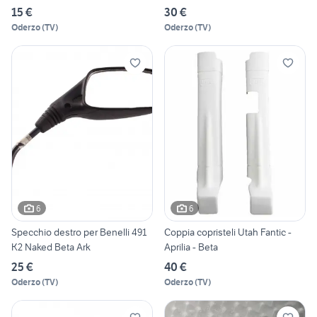
15 €
30 €
Oderzo
(
TV
)
Oderzo
(
TV
)
6
6
Specchio destro per Benelli 491
Coppia copristeli Utah Fantic -
K2 Naked Beta Ark
Aprilia - Beta
25 €
40 €
Oderzo
(
TV
)
Oderzo
(
TV
)