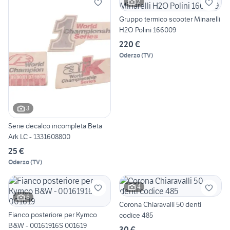
2
Gruppo termico scooter Minarelli
H2O Polini 166009
220 €
Oderzo
(
TV
)
3
Serie decalco incompleta Beta
Ark LC - 1331608800
25 €
Oderzo
(
TV
)
4
6
Corona Chiaravalli 50 denti
Fianco posteriore per Kymco
codice 485
B&W - 00161916S 001619
30 €