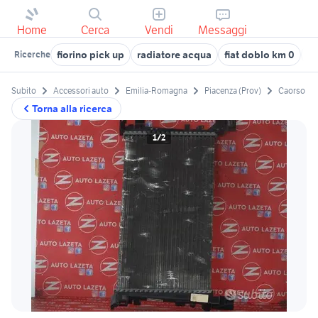
Home
Cerca
Vendi
Messaggi
fiorino pick up
radiatore acqua
fiat doblo km 0
pe
Ricerche
Subito
Accessori auto
Emilia-Romagna
Piacenza (Prov)
Caorso
Torna alla ricerca
1/2