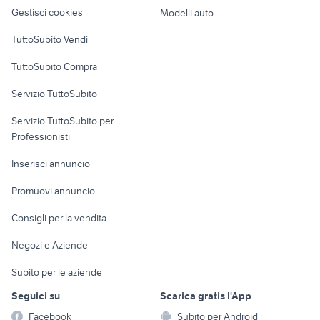
altro
Gestisci cookies
Modelli auto
auto Napoli provincia
auto usate pescara
Case vacanza
TuttoSubito Vendi
auto usate lecco
suzuki jimny diesel
Uffici e Locali
audi a6 berlina
nissan silvia
TuttoSubito Compra
commerciali
Servizio TuttoSubito
elettronica
per la casa e la
sports e hobby
Servizio TuttoSubito per
persona
Informatica
Animali
Professionisti
Arredamento e
Console e
Accessori per
Casalinghi
Inserisci annuncio
Videogiochi
animali
Elettrodomestici
Promuovi annuncio
Audio/Video
Musica e Film
Giardino e Fai da te
Consigli per la vendita
Fotografia
Libri e Riviste
Abbigliamento e
Negozi e Aziende
Telefonia
Strumenti Musicali
Accessori
Subito per le aziende
Sports
Tutto per i bambini
Seguici su
Scarica gratis l'App
Biciclette
Facebook
Subito per Android