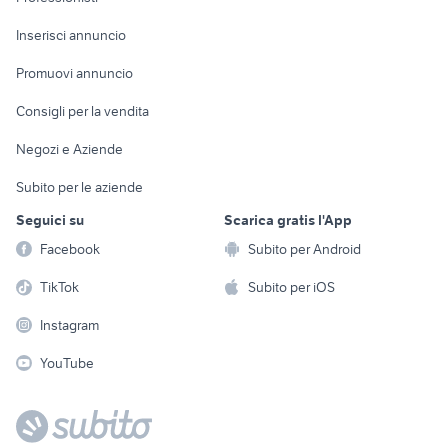
Arredamento e
Console e
Accessori per
Casalinghi
Inserisci annuncio
Videogiochi
animali
Elettrodomestici
Promuovi annuncio
Audio/Video
Musica e Film
Giardino e Fai da te
Consigli per la vendita
Fotografia
Libri e Riviste
Abbigliamento e
Negozi e Aziende
Telefonia
Strumenti Musicali
Accessori
Subito per le aziende
Sports
Tutto per i bambini
Seguici su
Scarica gratis l'App
Biciclette
Facebook
Subito per Android
Collezionismo
TikTok
Subito per iOS
Instagram
YouTube