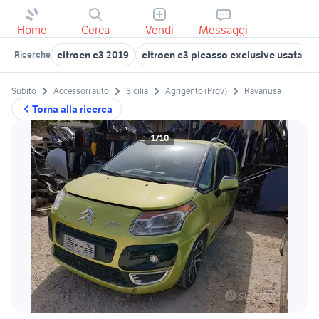
Home
Cerca
Vendi
Messaggi
citroen c3 2019
citroen c3 picasso exclusive usata
Ricerche
Subito
Accessori auto
Sicilia
Agrigento (Prov)
Ravanusa
Torna alla ricerca
1/10