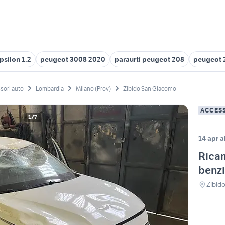
psilon 1.2
peugeot 3008 2020
paraurti peugeot 208
peugeot 2
sori auto
Lombardia
Milano (Prov)
Zibido San Giacomo
ACCES
1/7
14 apr a
Ricam
benz
Zibid