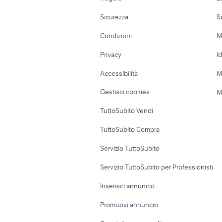
Moto e Scooter
Ville singole e
toyota corolla
auto usat
Sicurezza
S
fiorino pick up
toyota ra
Accessori Moto
Terreni e rustic
Condizioni
M
Nautica
Garage e box
Privacy
I
Caravan e Camper
Loft, mansarde 
Accessibilità
M
Veicoli commerciali
Case vacanza
Gestisci cookies
M
Uffici e Locali
TuttoSubito Vendi
commerciali
TuttoSubito Compra
Servizio TuttoSubito
Servizio TuttoSubito per Professionisti
Inserisci annuncio
Promuovi annuncio