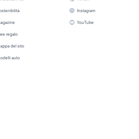
 a schiera
Candidati in cerca di
Audio/Video
Elettrod
e reggio emilia
nissan silvia
auto Napoli provinc
ostenibilità
Instagram
lavoro
v4
auto cabrio
suzuki jimny diesel
i
Fotografia
Giardino 
agazine
YouTube
Attrezzature di lavoro
Telefonia
Abbigli
dee regalo
Accesso
e altro
appa del sito
Tutto per
odelli auto