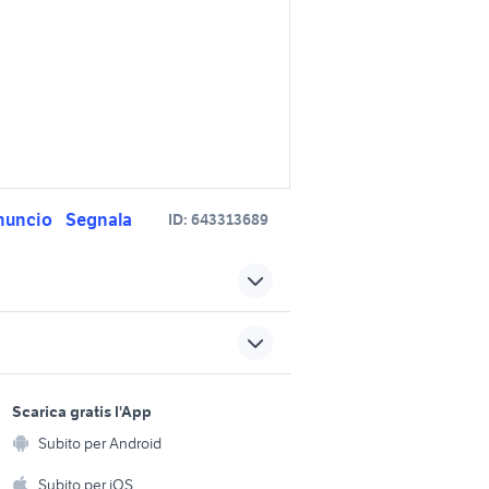
nuncio
Segnala
ID:
643313689
fiat punto 1.2 benzina
clio 1.2 benzina accessori
rro auto
auto
sports e hobby
a
Scarica gratis l'App
auto peugeot ranch benzina
Animali
Subito per Android
ento e
accessori
auto peugeot benzina
Accessori per animali
hi
Subito per iOS
Veneto