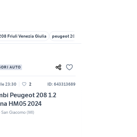
08 Friuli Venezia Giulia
peugeot 208 monovolume
smeg peugeo
SORI AUTO
lle 23:30
2
ID: 643313689
bi Peugeot 208 1.2
ina HM05 2024
o San Giacomo (MI)