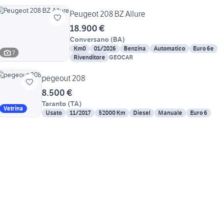
Peugeot 208 BZ Allure
18.900 €
Conversano
(
BA
)
Km0
01/2026
Benzina
Automatico
Euro 6e
7
Rivenditore
GEOCAR
pegeout 208
8.500 €
Taranto
(
TA
)
Vetrina
Usato
11/2017
52000 Km
Diesel
Manuale
Euro 6