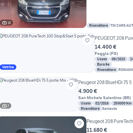
18
Rivenditore
TM CARS AU
PEUGEOT 208 PureT
14.400 €
Foggia
(
FG
)
Usato
09/2023
2
Euro 6e
Vetrina
Rivenditore
ROMANO
Peugeot 208 BlueHDi 75 5 
4.900 €
San Michele Salentino
(
BR
)
Usato
02/2016
250000 Km
7
Rivenditore
Santauto
Peugeot 208 PureTech 
11.680 €