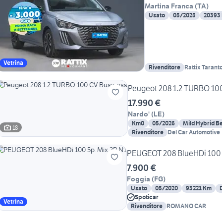
Martina Franca
(
TA
)
Usato
05/2025
20393
Vetrina
Rivenditore
Rattix Tarant
Peugeot 208 1.2 TURBO 10
17.990 €
Nardo'
(
LE
)
Km0
05/2026
Mild Hybrid B
18
Rivenditore
Del Car Automotive
PEUGEOT 208 BlueHDi 100 
7.900 €
Foggia
(
FG
)
Usato
05/2020
93221 Km
Spoticar
Vetrina
Rivenditore
ROMANO CAR