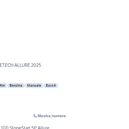
RETECH ALLURE 2025
 Km
Benzina
Manuale
Euro 6
Mostra numero
100 StopeStart 5P Allure