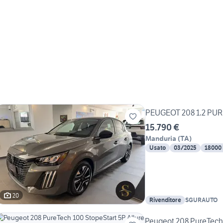
PEUGEOT 208 1.2 PU
15.790 €
Manduria
(
TA
)
Usato
03/2025
18000
20
Rivenditore
SGURAUTO
Peugeot 208 PureTech 