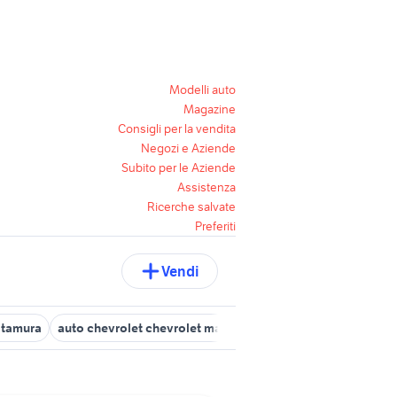
Modelli auto
Magazine
Consigli per la vendita
Negozi e Aziende
Subito per le Aziende
Assistenza
Ricerche salvate
Preferiti
Vendi
ltamura
auto chevrolet chevrolet matiz Puglia
bmw San Giovann