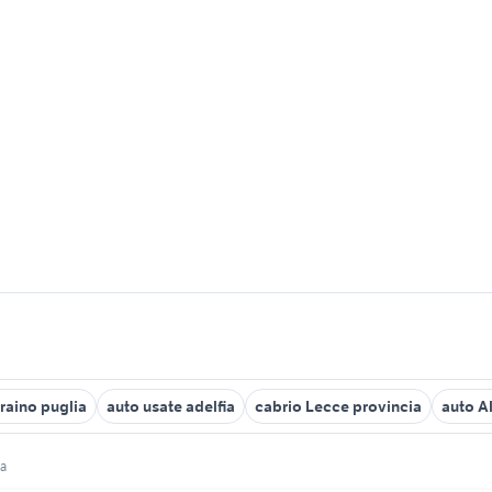
raino puglia
auto usate adelfia
cabrio Lecce provincia
auto A
ia