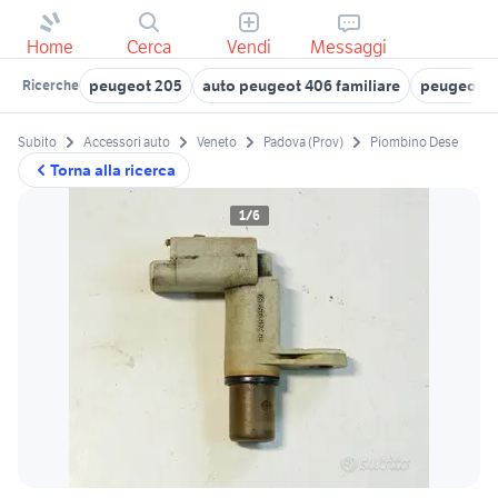
Home
Cerca
Vendi
Messaggi
peugeot 205
auto peugeot 406 familiare
peugeot 4
Ricerche
Subito
Accessori auto
Veneto
Padova (Prov)
Piombino Dese
Torna alla ricerca
1/6