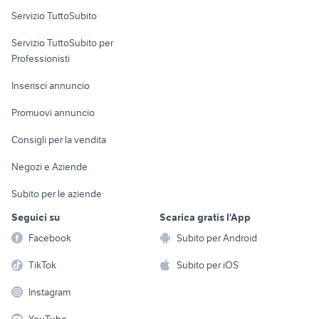
Servizio TuttoSubito
elettronica
per la casa e la
sports e hobby
Servizio TuttoSubito per
persona
Informatica
Animali
Professionisti
Arredamento e
Console e
Accessori per
Casalinghi
Inserisci annuncio
Videogiochi
animali
Elettrodomestici
Promuovi annuncio
Audio/Video
Musica e Film
Giardino e Fai da te
Consigli per la vendita
Fotografia
Libri e Riviste
Abbigliamento e
Negozi e Aziende
Telefonia
Strumenti Musicali
Accessori
Subito per le aziende
Sports
Tutto per i bambini
Seguici su
Scarica gratis l'App
Biciclette
Facebook
Subito per Android
Collezionismo
TikTok
Subito per iOS
Instagram