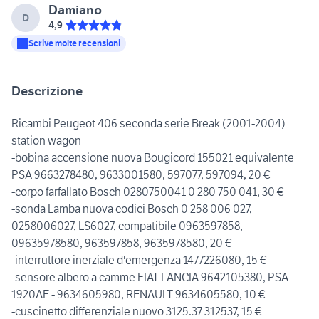
Damiano
D
4,9
Scrive molte recensioni
Descrizione
Ricambi Peugeot 406 seconda serie Break (2001-2004)
station wagon
-bobina accensione nuova Bougicord 155021 equivalente
PSA 9663278480, 9633001580, 597077, 597094, 20 €
-corpo farfallato Bosch 0280750041 0 280 750 041, 30 €
-sonda Lamba nuova codici Bosch 0 258 006 027,
0258006027, LS6027, compatibile 0963597858,
09635978580, 963597858, 9635978580, 20 €
-interruttore inerziale d'emergenza 1477226080, 15 €
-sensore albero a camme FIAT LANCIA 9642105380, PSA
1920AE - 9634605980, RENAULT 9634605580, 10 €
-cuscinetto differenziale nuovo 3125.37 312537, 15 €