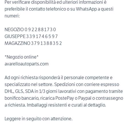
Per verificare disponibilità ed ulteriori informazioni è
preferibile il contatto telefonico o su WhatsApp a questi
numeri:
NEGOZIO 0 9 2 2 8 8 1 7 3 0
GIUSEPPE 3 3 9 1 7 4 6 5 9 7
MAGAZZINO 3 7 9 1 3 8 8 3 5 2
*Negozio online*
avarelloautoparts.com
Ad ogni richiesta risponderà il personale competente e
specializzato nel settore. Spedizioni con corriere espresso
DHL, GLS, SDA in 1/3 giorni lavorativi con pagamento tramite
bonifico bancario, ricarica PostePay o Paypal o contrassegno
a richiesta. Imballaggi resistenti e curati al dettaglio.
Leggere in seguito con attenzione.