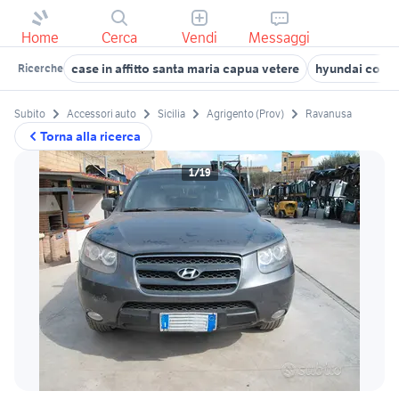
Home
Cerca
Vendi
Messaggi
case in affitto santa maria capua vetere
hyundai coup
Ricerche
Subito
Accessori auto
Sicilia
Agrigento (Prov)
Ravanusa
Torna alla ricerca
1/19