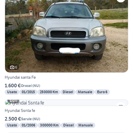
6
Hyundai santa Fe
1.600 €
Orosei
(
NU
)
Usato
01/2015
250000 Km
Diesel
Manuale
Euro 6
6
Hyundai Ssnta fe
2.500 €
Sarule
(
NU
)
Usato
01/2006
300000 Km
Diesel
Manuale