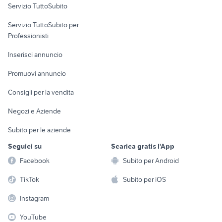
Servizio TuttoSubito
elettronica
per la casa e la
sports e hobby
Servizio TuttoSubito per
persona
Informatica
Animali
Professionisti
Arredamento e
Console e
Accessori per
Casalinghi
Inserisci annuncio
Videogiochi
animali
Elettrodomestici
Promuovi annuncio
Audio/Video
Musica e Film
Giardino e Fai da te
Consigli per la vendita
Fotografia
Libri e Riviste
Abbigliamento e
Negozi e Aziende
Telefonia
Strumenti Musicali
Accessori
Subito per le aziende
Sports
Tutto per i bambini
Seguici su
Scarica gratis l'App
Biciclette
Facebook
Subito per Android
Collezionismo
TikTok
Subito per iOS
Instagram
YouTube