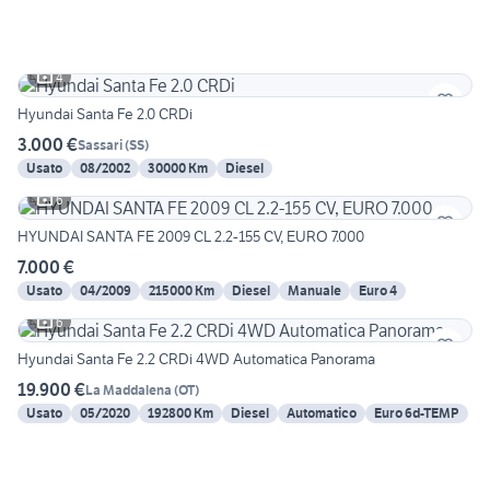
4
Hyundai Santa Fe 2.0 CRDi
3.000 €
Sassari
(
SS
)
Usato
08/2002
30000 Km
Diesel
6
HYUNDAI SANTA FE 2009 CL 2.2-155 CV, EURO 7.000
7.000 €
Usato
04/2009
215000 Km
Diesel
Manuale
Euro 4
6
Hyundai Santa Fe 2.2 CRDi 4WD Automatica Panorama
19.900 €
La Maddalena
(
OT
)
Usato
05/2020
192800 Km
Diesel
Automatico
Euro 6d-TEMP