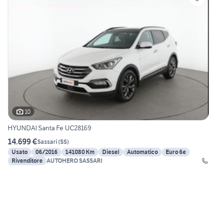
10
HYUNDAI Santa Fe UC28169
14.699 €
Sassari
(
SS
)
Usato
06/2016
141080 Km
Diesel
Automatico
Euro 6e
Rivenditore
AUTOHERO SASSARI