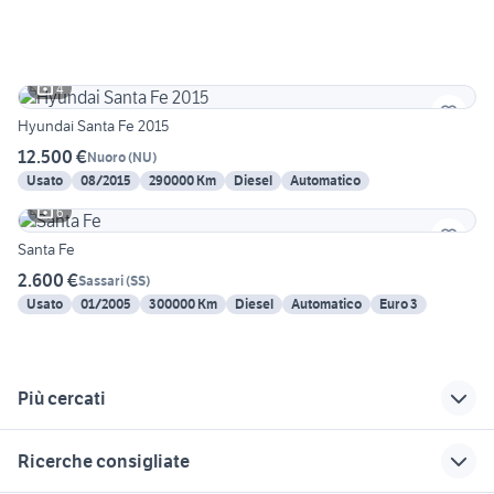
4
Hyundai Santa Fe 2015
12.500 €
Nuoro
(
NU
)
Usato
08/2015
290000 Km
Diesel
Automatico
6
Santa Fe
2.600 €
Sassari
(
SS
)
Usato
01/2005
300000 Km
Diesel
Automatico
Euro 3
Più cercati
Correlati
Richerche simili
Suggerimenti
Ricerche consigliate
auto hyundai i10
auto hyundai berlina
hyundai santa fe