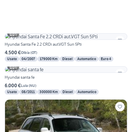
5
Hyundai Santa Fe 2.2 CRDi aut.VGT Sun 5Pti
4.500 €
Olbia
(
OT
)
Usato
04/2007
179000 Km
Diesel
Automatico
Euro 4
6
Hyundai santa fe
6.000 €
Lula
(
NU
)
Usato
08/2011
300000 Km
Diesel
Automatico