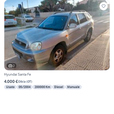
2
Hyundai Santa Fe
4.000 €
Olbia
(
OT
)
Usato
05/2004
200000 Km
Diesel
Manuale