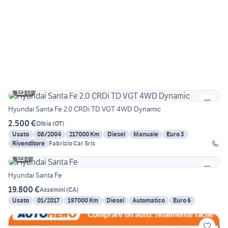
13
Hyundai Santa Fe 2.0 CRDi TD VGT 4WD Dynamic
2.500 €
Olbia
(
OT
)
Usato
08/2004
217000 Km
Diesel
Manuale
Euro 3
Rivenditore
Fabrizio Car Srls
2
Hyundai Santa Fe
19.800 €
Assemini
(
CA
)
Usato
01/2017
197000 Km
Diesel
Automatico
Euro 6