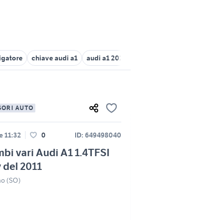
igatore
chiave audi a1
audi a1 2021 motori
audi a1 2015
aud
SORI AUTO
le 11:32
0
ID: 649498040
bi vari Audi A1 1.4TFSI
 del 2011
no (SO)