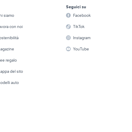
lavoro e servizi
elettronica
per la casa e la
uto Lombardia
audi a1 auto Piemonte
audi a1 auto Veneto
Seguici su
person
Offerte di lavoro
Informatica
0 tfsi accessori auto
audi a1 185 auto
audi a1 1.0 tfsi acce
hi siamo
Facebook
Arredam
etto
Servizi
Console e Videogiochi
rolla
golf 6
ford mondeo
Casaling
avora con noi
TikTok
 taranto privati
auto usate chieti
microcar auto
 a schiera
Candidati in cerca di
Audio/Video
Elettrod
ostenibilità
Instagram
lavoro
i
Fotografia
Giardino 
agazine
YouTube
Attrezzature di lavoro
Telefonia
Abbigli
dee regalo
Accesso
e altro
appa del sito
Tutto per
odelli auto