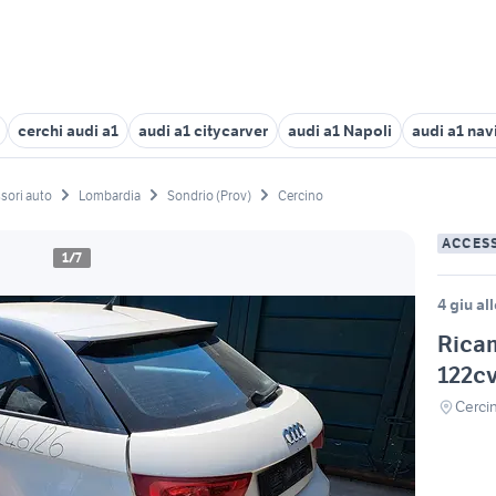
cerchi audi a1
audi a1 citycarver
audi a1 Napoli
audi a1 nav
sori auto
Lombardia
Sondrio (Prov)
Cercino
ACCES
1/7
4 giu al
Ricam
122cv
Cerci