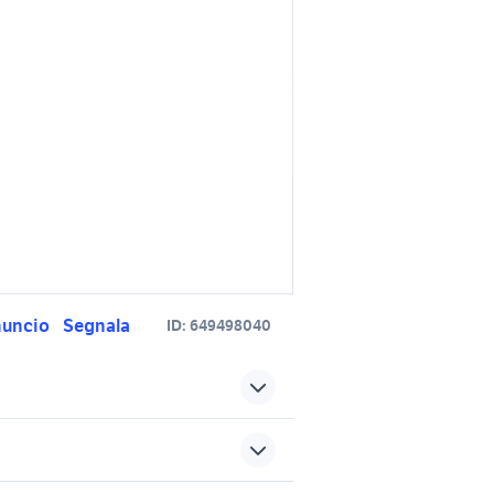
nuncio
Segnala
ID:
649498040
audi a1 costo
 accessori
audi a1 s line 2019 accessori
auto