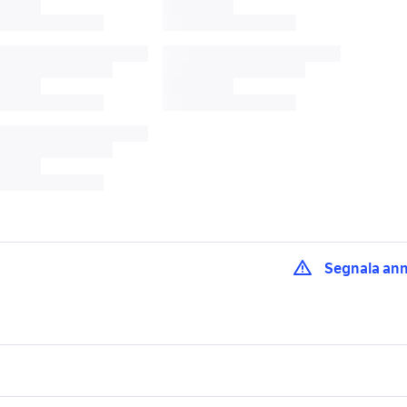
Segnala an
ccessori auto
listino audi a1
audi a1 tfsi
audi a1 2019 interni
terni auto
audi a1 auto Palermo
auto