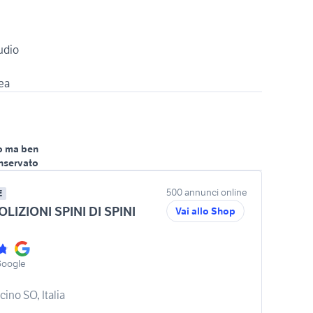
udio
o ma ben
nservato
500 annunci online
E
IZIONI SPINI DI SPINI
Vai allo Shop
Google
ino SO, Italia