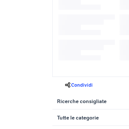
Condividi
Ricerche consigliate
audi a1 usata sardegna
audi a1 a
Tutte le categorie
audi a1 s auto
audi a1 in