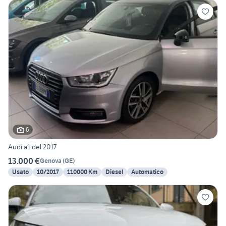
6
Audi a1 del 2017
13.000 €
Genova
(
GE
)
Usato
10/2017
110000 Km
Diesel
Automatico