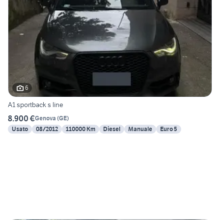
6
A1 sportback s line
8.900 €
Genova
(
GE
)
Usato
08/2012
110000 Km
Diesel
Manuale
Euro 5