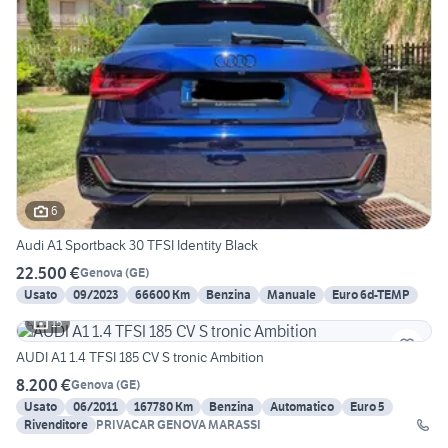
6
Audi A1 Sportback 30 TFSI Identity Black
22.500 €
Genova
(
GE
)
Usato
09/2023
66600 Km
Benzina
Manuale
Euro 6d-TEMP
15
AUDI A1 1.4 TFSI 185 CV S tronic Ambition
8.200 €
Genova
(
GE
)
Usato
06/2011
167780 Km
Benzina
Automatico
Euro 5
Rivenditore
PRIVACAR GENOVA MARASSI