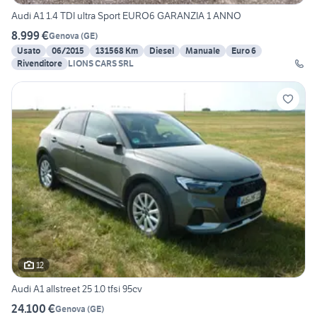
Audi A1 1.4 TDI ultra Sport EURO6 GARANZIA 1 ANNO
8.999 €
Genova
(
GE
)
Usato
06/2015
131568 Km
Diesel
Manuale
Euro 6
Rivenditore
LIONS CARS SRL
12
Audi A1 allstreet 25 1.0 tfsi 95cv
24.100 €
Genova
(
GE
)