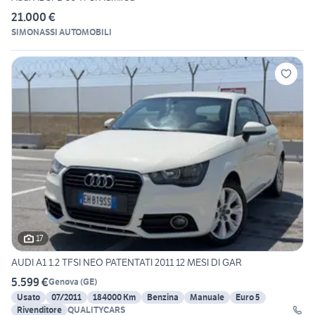
21.000 €
SIMONASSI AUTOMOBILI
17
AUDI A1 1.2 TFSI NEO PATENTATI 2011 12 MESI DI GAR
5.599 €
Genova
(
GE
)
Usato
07/2011
184000 Km
Benzina
Manuale
Euro 5
Rivenditore
QUALITYCARS