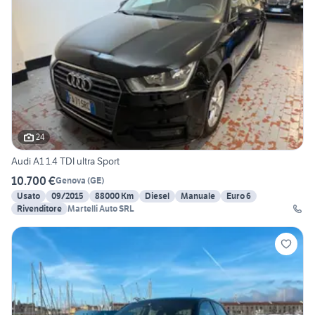
24
Audi A1 1.4 TDI ultra Sport
10.700 €
Genova
(
GE
)
Usato
09/2015
88000 Km
Diesel
Manuale
Euro 6
Rivenditore
Martelli Auto SRL