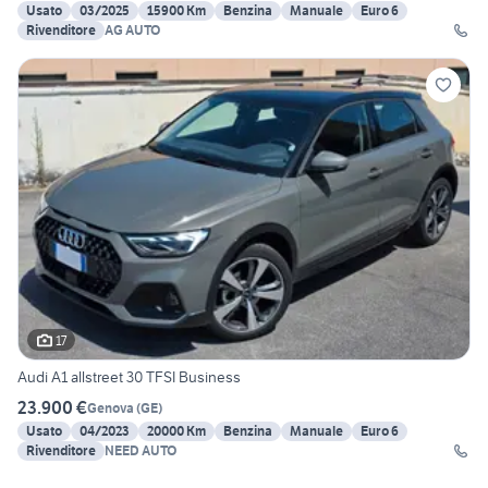
Usato
03/2025
15900 Km
Benzina
Manuale
Euro 6
Rivenditore
AG AUTO
17
Audi A1 allstreet 30 TFSI Business
23.900 €
Genova
(
GE
)
Usato
04/2023
20000 Km
Benzina
Manuale
Euro 6
Rivenditore
NEED AUTO