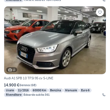
13
Audi A1 SPB 1.0 TFSI 95 cv S-LINE
14.900 €
Genova
(
GE
)
Usato
11/2016
60000 Km
Benzina
Manuale
Euro 6
Rivenditore
Edoardo subito 361