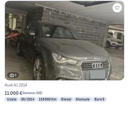
6
Audi A1 2014
11.000 €
Genova
(
GE
)
Usato
05/2014
135000 Km
Diesel
Manuale
Euro 5