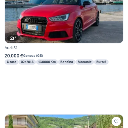
6
Audi S1
20.000 €
Genova
(
GE
)
Usato
02/2016
130000 Km
Benzina
Manuale
Euro 6