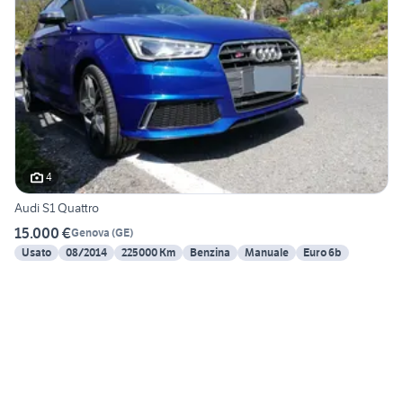
4
Audi S1 Quattro
15.000 €
Genova
(
GE
)
Usato
08/2014
225000 Km
Benzina
Manuale
Euro 6b