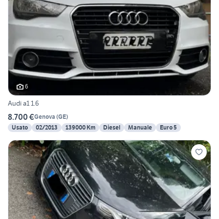
6
Audi a1 1.6
8.700 €
Genova
(
GE
)
Usato
02/2013
139000 Km
Diesel
Manuale
Euro 5