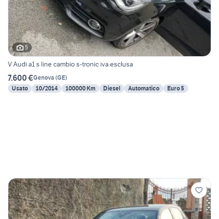
5
V Audi a1 s line cambio s-tronic iva esclusa
7.600 €
Genova
(
GE
)
Usato
10/2014
100000 Km
Diesel
Automatico
Euro 5