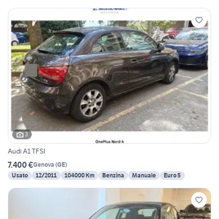
3
Audi A1 TFSI
7.400 €
Genova
(
GE
)
Usato
12/2011
104000 Km
Benzina
Manuale
Euro 5