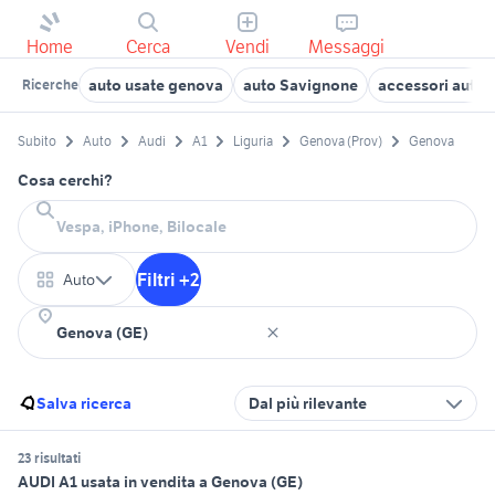
Home
Cerca
Vendi
Messaggi
auto usate genova
auto Savignone
accessori auto 
Ricerche
Subito
Auto
Audi
A1
Liguria
Genova (Prov)
Genova
Cosa cerchi?
Filtri +2
Auto
Salva ricerca
Dal più rilevante
23 risultati
AUDI A1 usata in vendita a Genova (GE)