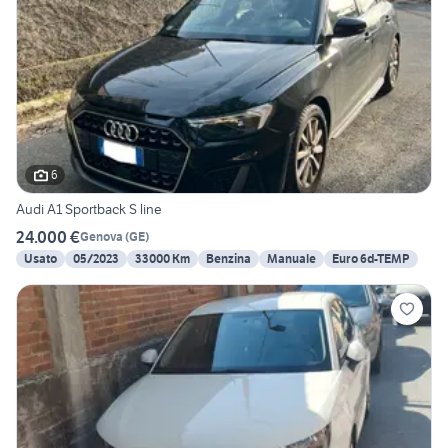
6
Audi A1 Sportback S line
24.000 €
Genova
(
GE
)
Usato
05/2023
33000 Km
Benzina
Manuale
Euro 6d-TEMP