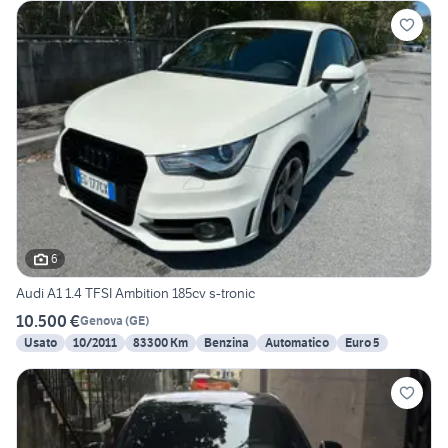
6
Audi A1 1.4 TFSI Ambition 185cv s-tronic
10.500 €
Genova
(
GE
)
Usato
10/2011
83300 Km
Benzina
Automatico
Euro 5