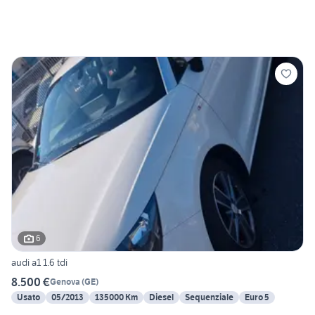
6
audi a1 1.6 tdi
8.500 €
Genova
(
GE
)
Usato
05/2013
135000 Km
Diesel
Sequenziale
Euro 5