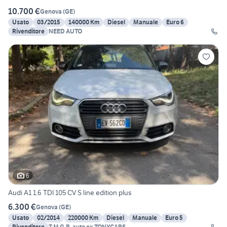
10.700 €
Genova
(
GE
)
Usato
03/2015
140000 Km
Diesel
Manuale
Euro 6
Rivenditore
NEED AUTO
6
Audi A1 1.6 TDI 105 CV S line edition plus
6.300 €
Genova
(
GE
)
Usato
02/2014
220000 Km
Diesel
Manuale
Euro 5
Rivenditore
T.M.G.R. auto ex TONYCARS