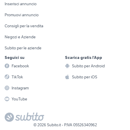
Console e
Accessori per
Casalinghi
Inserisci annuncio
Videogiochi
animali
Elettrodomestici
Promuovi annuncio
Audio/Video
Musica e Film
Giardino e Fai da te
Consigli per la vendita
Fotografia
Libri e Riviste
Abbigliamento e
Negozi e Aziende
Telefonia
Strumenti Musicali
Accessori
Subito per le aziende
Sports
Tutto per i bambini
Seguici su
Scarica gratis l'App
Biciclette
Facebook
Subito per Android
Collezionismo
TikTok
Subito per iOS
Instagram
YouTube
©
2026
Subito.it - P.IVA 05526340962