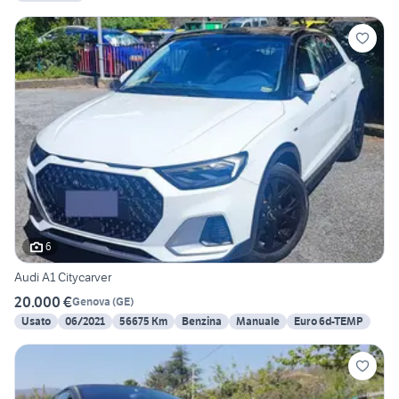
6
Audi A1 Citycarver
20.000 €
Genova
(
GE
)
Usato
06/2021
56675 Km
Benzina
Manuale
Euro 6d-TEMP