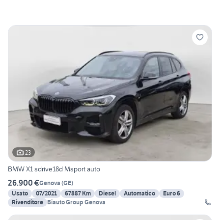
23
BMW X1 sdrive18d Msport auto
26.900 €
Genova
(
GE
)
Usato
07/2021
67887 Km
Diesel
Automatico
Euro 6
Rivenditore
Biauto Group Genova