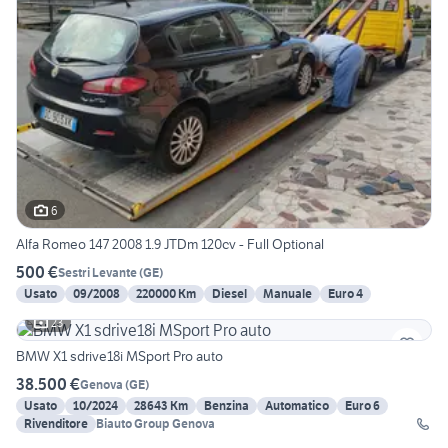
6
Alfa Romeo 147 2008 1.9 JTDm 120cv - Full Optional
500 €
Sestri Levante
(
GE
)
Usato
09/2008
220000 Km
Diesel
Manuale
Euro 4
23
BMW X1 sdrive18i MSport Pro auto
38.500 €
Genova
(
GE
)
Usato
10/2024
28643 Km
Benzina
Automatico
Euro 6
Rivenditore
Biauto Group Genova