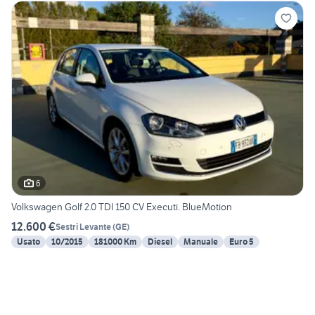
6
Volkswagen Golf 2.0 TDI 150 CV Executi. BlueMotion
12.600 €
Sestri Levante
(
GE
)
Usato
10/2015
181000 Km
Diesel
Manuale
Euro 5