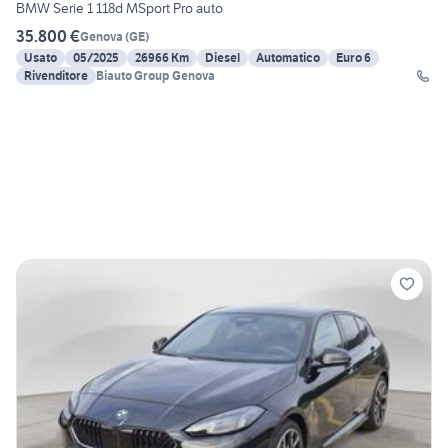
BMW Serie 1 118d MSport Pro auto
35.800 €
Genova
(
GE
)
Usato
05/2025
26966 Km
Diesel
Automatico
Euro 6
Rivenditore
Biauto Group Genova