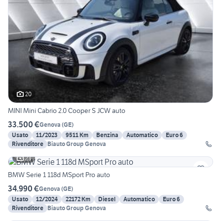
20
MINI Mini Cabrio 2.0 Cooper S JCW auto
33.500 €
Genova
(
GE
)
Usato
11/2023
9511 Km
Benzina
Automatico
Euro 6
Rivenditore
Biauto Group Genova
23
BMW Serie 1 118d MSport Pro auto
34.990 €
Genova
(
GE
)
Usato
12/2024
22172 Km
Diesel
Automatico
Euro 6
Rivenditore
Biauto Group Genova