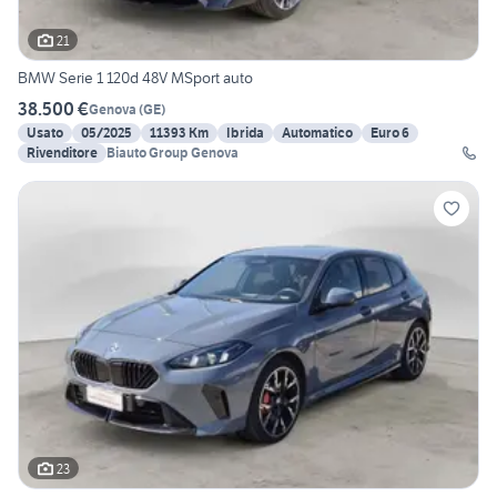
21
BMW Serie 1 120d 48V MSport auto
38.500 €
Genova
(
GE
)
Usato
05/2025
11393 Km
Ibrida
Automatico
Euro 6
Rivenditore
Biauto Group Genova
23