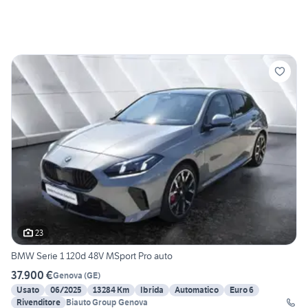
23
BMW Serie 1 120d 48V MSport Pro auto
37.900 €
Genova
(
GE
)
Usato
06/2025
13284 Km
Ibrida
Automatico
Euro 6
Rivenditore
Biauto Group Genova