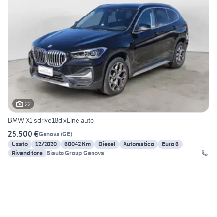
22
BMW X1 sdrive18d xLine auto
25.500 €
Genova
(
GE
)
Usato
12/2020
60042 Km
Diesel
Automatico
Euro 6
Rivenditore
Biauto Group Genova