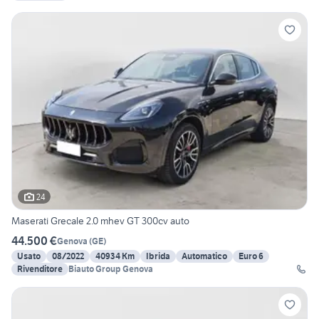
24
Maserati Grecale 2.0 mhev GT 300cv auto
44.500 €
Genova
(
GE
)
Usato
08/2022
40934 Km
Ibrida
Automatico
Euro 6
Rivenditore
Biauto Group Genova