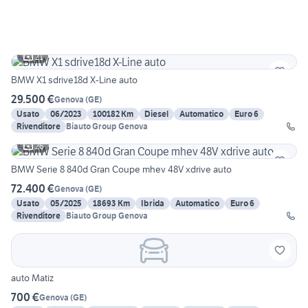
21
BMW X1 sdrive18d X-Line auto
29.500 €
Genova
(
GE
)
Usato
06/2023
100182 Km
Diesel
Automatico
Euro 6
Rivenditore
Biauto Group Genova
26
BMW Serie 8 840d Gran Coupe mhev 48V xdrive auto
72.400 €
Genova
(
GE
)
Usato
05/2025
18693 Km
Ibrida
Automatico
Euro 6
Rivenditore
Biauto Group Genova
auto Matiz
700 €
Genova
(
GE
)