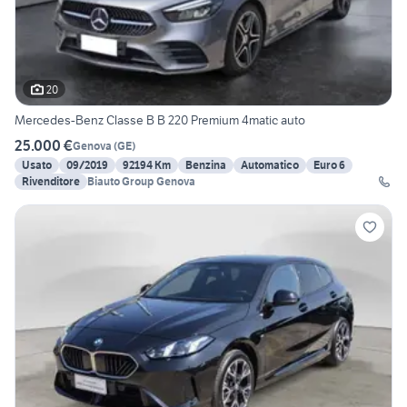
20
Mercedes-Benz Classe B B 220 Premium 4matic auto
25.000 €
Genova
(
GE
)
Usato
09/2019
92194 Km
Benzina
Automatico
Euro 6
Rivenditore
Biauto Group Genova