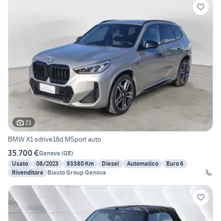
23
BMW X1 sdrive18d MSport auto
35.700 €
Genova
(
GE
)
Usato
08/2023
93380 Km
Diesel
Automatico
Euro 6
Rivenditore
Biauto Group Genova