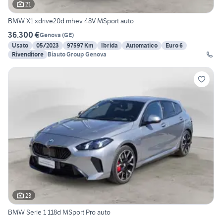
21
BMW X1 xdrive20d mhev 48V MSport auto
36.300 €
Genova
(
GE
)
Usato
05/2023
97597 Km
Ibrida
Automatico
Euro 6
Rivenditore
Biauto Group Genova
23
BMW Serie 1 118d MSport Pro auto