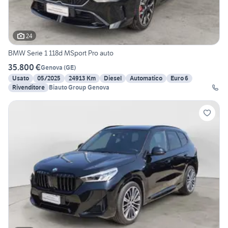
24
BMW Serie 1 118d MSport Pro auto
35.800 €
Genova
(
GE
)
Usato
05/2025
24913 Km
Diesel
Automatico
Euro 6
Rivenditore
Biauto Group Genova