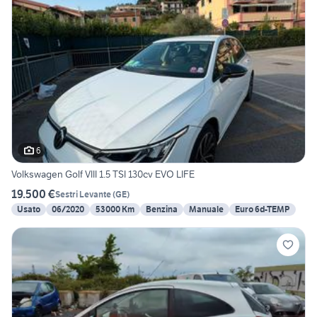
6
Volkswagen Golf VIII 1.5 TSI 130cv EVO LIFE
19.500 €
Sestri Levante
(
GE
)
Usato
06/2020
53000 Km
Benzina
Manuale
Euro 6d-TEMP