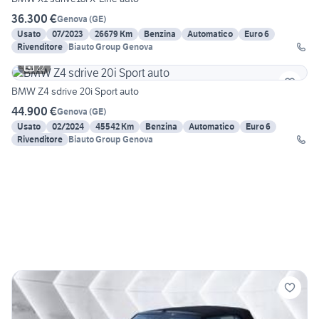
36.300 €
Genova
(
GE
)
Usato
07/2023
26679 Km
Benzina
Automatico
Euro 6
Rivenditore
Biauto Group Genova
22
BMW Z4 sdrive 20i Sport auto
44.900 €
Genova
(
GE
)
Usato
02/2024
45542 Km
Benzina
Automatico
Euro 6
Rivenditore
Biauto Group Genova