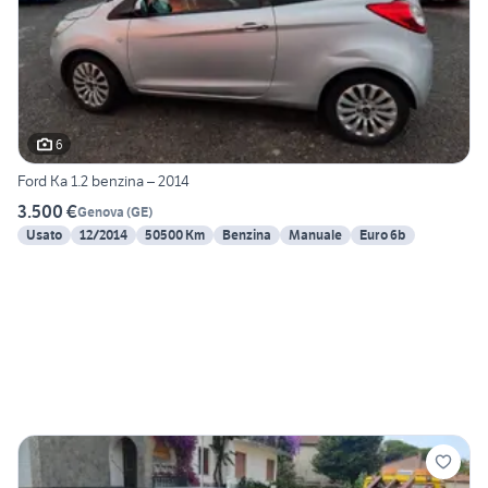
6
Ford Ka 1.2 benzina – 2014
3.500 €
Genova
(
GE
)
Usato
12/2014
50500 Km
Benzina
Manuale
Euro 6b