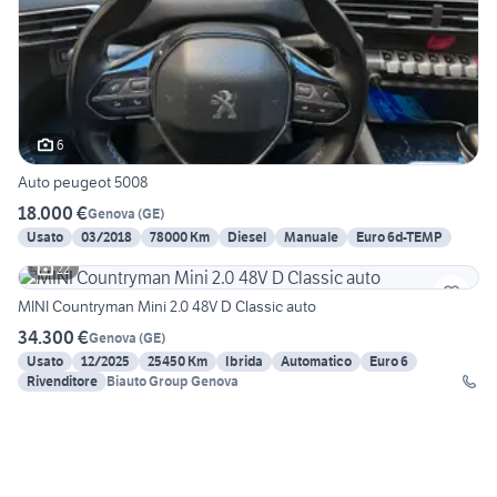
6
Auto peugeot 5008
18.000 €
Genova
(
GE
)
Usato
03/2018
78000 Km
Diesel
Manuale
Euro 6d-TEMP
22
MINI Countryman Mini 2.0 48V D Classic auto
34.300 €
Genova
(
GE
)
Usato
12/2025
25450 Km
Ibrida
Automatico
Euro 6
Rivenditore
Biauto Group Genova