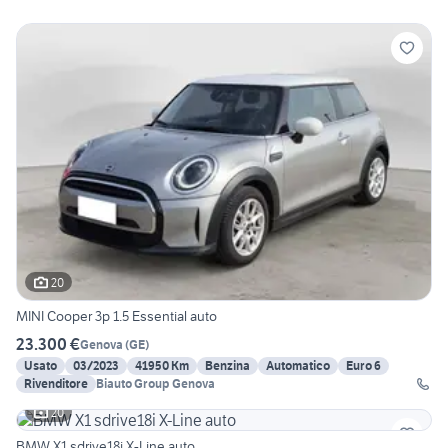
20
MINI Cooper 3p 1.5 Essential auto
23.300 €
Genova
(
GE
)
Usato
03/2023
41950 Km
Benzina
Automatico
Euro 6
Rivenditore
Biauto Group Genova
20
BMW X1 sdrive18i X-Line auto