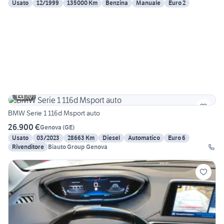
Usato
12/1999
135000 Km
Benzina
Manuale
Euro 2
20
BMW Serie 1 116d Msport auto
26.900 €
Genova
(
GE
)
Usato
03/2023
28663 Km
Diesel
Automatico
Euro 6
Rivenditore
Biauto Group Genova