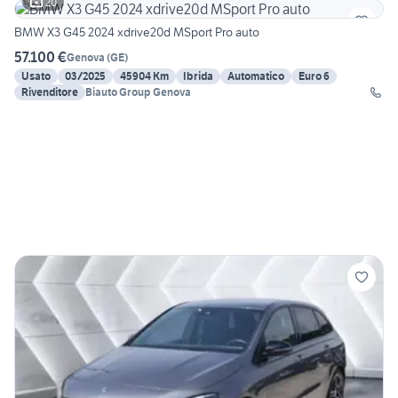
20
BMW X3 G45 2024 xdrive20d MSport Pro auto
57.100 €
Genova
(
GE
)
Usato
03/2025
45904 Km
Ibrida
Automatico
Euro 6
Rivenditore
Biauto Group Genova