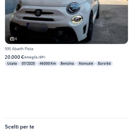
6
595 Abarth Pista
20.000 €
Ameglia
(
SP
)
Usato
07/2020
46000 Km
Benzina
Manuale
Euro 6d
Scelti per te