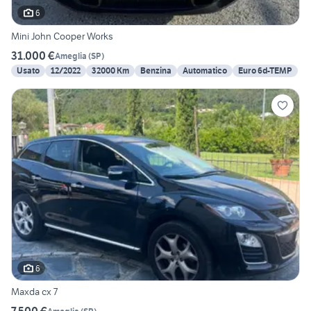
6
Mini John Cooper Works
31.000 €
Ameglia
(
SP
)
Usato
12/2022
32000 Km
Benzina
Automatico
Euro 6d-TEMP
6
Maxda cx 7