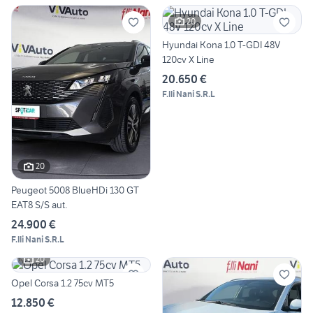
20
Hyundai Kona 1.0 T-GDI 48V
120cv X Line
20.650 €
F.lli Nani S.R.L
20
Peugeot 5008 BlueHDi 130 GT
EAT8 S/S aut.
24.900 €
F.lli Nani S.R.L
20
Opel Corsa 1.2 75cv MT5
12.850 €