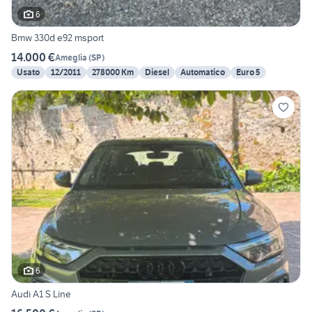
6
Bmw 330d e92 msport
14.000 €
Ameglia
(
SP
)
Usato
12/2011
278000 Km
Diesel
Automatico
Euro 5
6
Audi A1 S Line