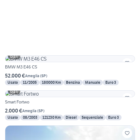
6
BMW M3 E46 CS
52.000 €
Ameglia
(
SP
)
Usato
11/2005
180000 Km
Benzina
Manuale
Euro 3
6
Smart Fortwo
2.000 €
Ameglia
(
SP
)
Usato
08/2003
121230 Km
Diesel
Sequenziale
Euro 3