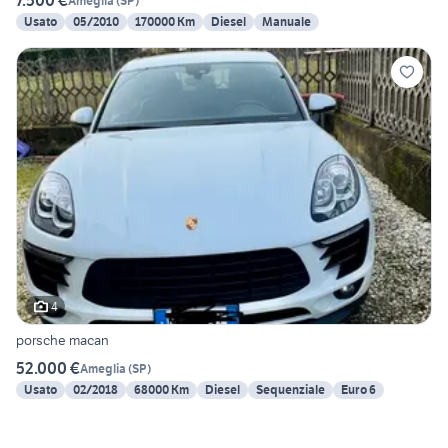
7.500 €
Ameglia
(
SP
)
Usato
05/2010
170000 Km
Diesel
Manuale
4
porsche macan
52.000 €
Ameglia
(
SP
)
Usato
02/2018
68000 Km
Diesel
Sequenziale
Euro 6