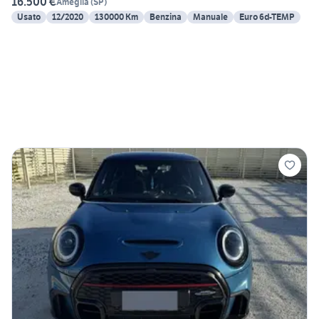
16.500 €
Ameglia
(
SP
)
Usato
12/2020
130000 Km
Benzina
Manuale
Euro 6d-TEMP