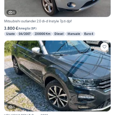
6
Mitsubishi outlander 2.0 di-d Instyle 7p.ti dpf
3.800 €
Ameglia
(
SP
)
Usato
04/2007
230000 Km
Diesel
Manuale
Euro 4
5