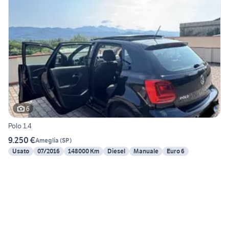
6
Polo 1.4
9.250 €
Ameglia
(
SP
)
Usato
07/2016
148000 Km
Diesel
Manuale
Euro 6