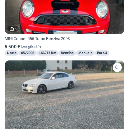
6
MINI Cooper R56 Turbo Benzina 2008
6.500 €
Ameglia
(
SP
)
Usato
05/2008
163715 Km
Benzina
Manuale
Euro 4