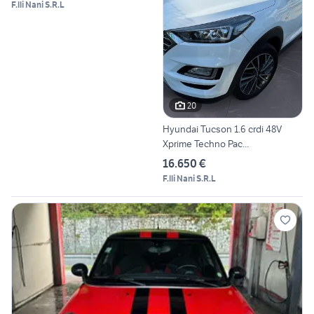
F.lli Nani S.R.L
20
Hyundai Tucson 1.6 crdi 48V
Xprime Techno Pac...
16.650 €
F.lli Nani S.R.L