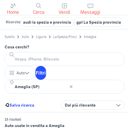
Home
Cerca
Vendi
Messaggi
audi la spezia e provincia
gpl La Spezia provincia
a
Ricerche
Subito
Auto
Liguria
La Spezia (Prov)
Ameglia
Cosa cerchi?
Filtri
Auto
Salva ricerca
Dal più rilevante
15 risultati
Auto usate in vendita a Ameglia