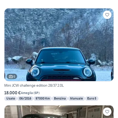
6
Mini JCW challenge edition 28/37 2.0L
18.000 €
Ameglia
(
SP
)
Usato
06/2016
97000 Km
Benzina
Manuale
Euro 5