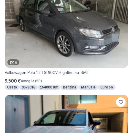
6
Volkswagen Polo 1.2 TSI 90CV Highline 5p. BMT
9.500 €
Ameglia
(
SP
)
Usato
05/2016
164000 Km
Benzina
Manuale
Euro 6b