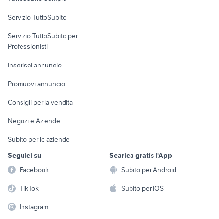
commerciali
golf 7 1.6 tdi 110cv
golf 6
Servizio TuttoSubito
elettronica
per la casa e la
sports e hobby
Servizio TuttoSubito per
persona
Informatica
Animali
Professionisti
Arredamento e
Console e
Accessori per
Casalinghi
Inserisci annuncio
Videogiochi
animali
Elettrodomestici
Promuovi annuncio
Audio/Video
Musica e Film
Giardino e Fai da te
Consigli per la vendita
Fotografia
Libri e Riviste
Abbigliamento e
Negozi e Aziende
Telefonia
Strumenti Musicali
Accessori
Subito per le aziende
Sports
Tutto per i bambini
Seguici su
Scarica gratis l'App
Biciclette
Facebook
Subito per Android
Collezionismo
TikTok
Subito per iOS
Instagram