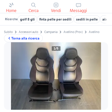
Home
Cerca
Vendi
Messaggi
golf 8 gti
finta pelle per sedili
sedili in pelle
aixam
Ricerche
Subito
Accessori auto
Campania
Avellino (Prov)
Avellino
Torna alla ricerca
1/5