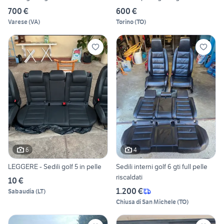
700 €
600 €
Varese
(
VA
)
Torino
(
TO
)
6
4
LEGGERE - Sedili golf 5 in pelle
Sedili interni golf 6 gti full pelle
riscaldati
10 €
1.200 €
Sabaudia
(
LT
)
Chiusa di San Michele
(
TO
)