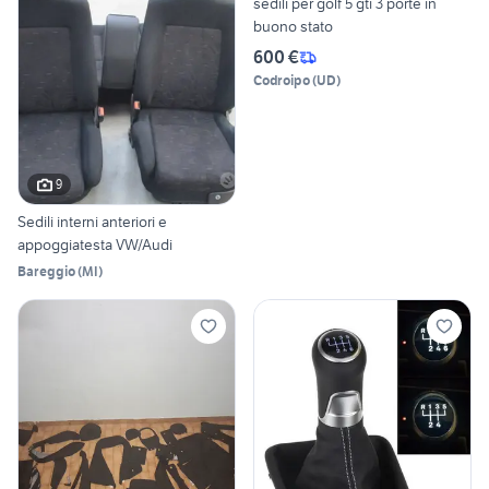
sedili per golf 5 gti 3 porte in
buono stato
600 €
Codroipo
(
UD
)
9
Sedili interni anteriori e
appoggiatesta VW/Audi
Bareggio
(
MI
)