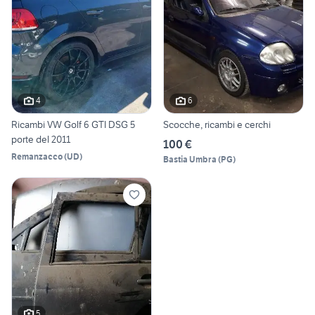
4
6
Ricambi VW Golf 6 GTI DSG 5
Scocche, ricambi e cerchi
porte del 2011
100 €
Remanzacco
(
UD
)
Bastia Umbra
(
PG
)
5