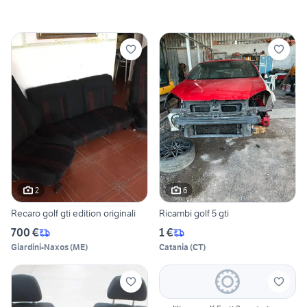
2
6
Recaro golf gti edition originali
Ricambi golf 5 gti
700 €
1 €
Giardini-Naxos
(
ME
)
Catania
(
CT
)