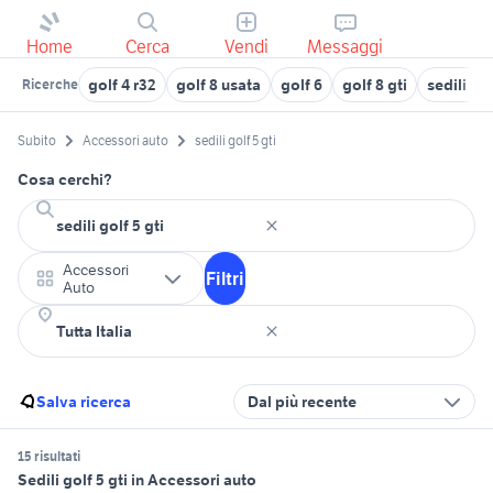
Home
Cerca
Vendi
Messaggi
golf 4 r32
golf 8 usata
golf 6
golf 8 gti
sedili ven
Ricerche
Subito
Accessori auto
sedili golf 5 gti
Cosa cerchi?
Accessori
Filtri
Auto
Salva ricerca
Dal più recente
15 risultati
Sedili golf 5 gti in Accessori auto