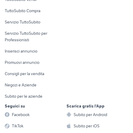
Uffici e Locali
auto usate pescara
fiorino pick up
TuttoSubito Compra
commerciali
toyota rav4
auto usate chieti
Servizio TuttoSubito
renault modus usata
toyota corolla
elettronica
per la casa e la
sports e hobby
auto usate taranto privati
Servizio TuttoSubito per
persona
auto cabrio
Informatica
Animali
Professionisti
Arredamento e
Console e
Accessori per
Casalinghi
Inserisci annuncio
Videogiochi
animali
Elettrodomestici
Promuovi annuncio
Audio/Video
Musica e Film
Giardino e Fai da te
Consigli per la vendita
Fotografia
Libri e Riviste
Abbigliamento e
Negozi e Aziende
Telefonia
Strumenti Musicali
Accessori
Subito per le aziende
Sports
Tutto per i bambini
Seguici su
Scarica gratis l'App
Biciclette
Facebook
Subito per Android
Collezionismo
TikTok
Subito per iOS