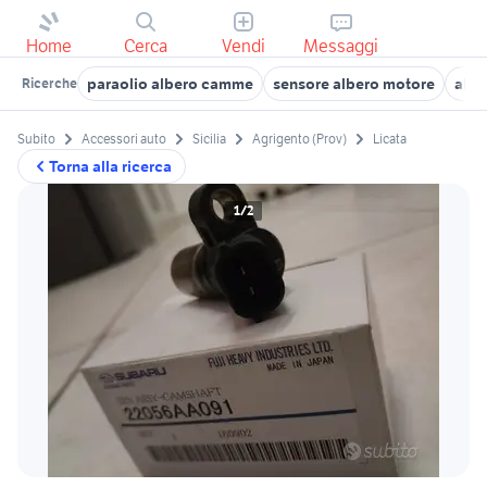
Home
Cerca
Vendi
Messaggi
paraolio albero camme
sensore albero motore
albe
Ricerche
Subito
Accessori auto
Sicilia
Agrigento (Prov)
Licata
Torna alla ricerca
1/2