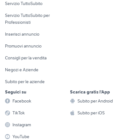
Servizio TuttoSubito
elettronica
per la casa e la
sports e hobby
Servizio TuttoSubito per
persona
Informatica
Animali
Professionisti
Arredamento e
Console e
Accessori per
Casalinghi
Inserisci annuncio
Videogiochi
animali
Elettrodomestici
Promuovi annuncio
Audio/Video
Musica e Film
Giardino e Fai da te
Consigli per la vendita
Fotografia
Libri e Riviste
Abbigliamento e
Negozi e Aziende
Telefonia
Strumenti Musicali
Accessori
Subito per le aziende
Sports
Tutto per i bambini
Seguici su
Scarica gratis l'App
Biciclette
Facebook
Subito per Android
Collezionismo
TikTok
Subito per iOS
Instagram
YouTube