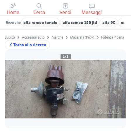
Home
Cerca
Vendi
Messaggi
alfa romeo tonale
alfa romeo 156 jtd
alfa 90
magne
Ricerche
Subito
Accessori auto
Marche
Macerata (Prov)
Potenza Picena
Torna alla ricerca
1/8