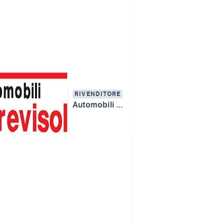
RIVENDITORE
Automobili Trevisol Bruno & C. snc