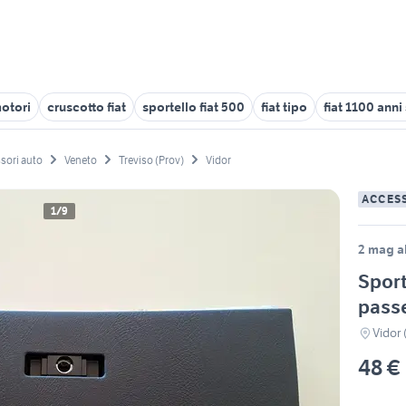
motori
cruscotto fiat
sportello fiat 500
fiat tipo
fiat 1100 anni
sori auto
Veneto
Treviso (Prov)
Vidor
ACCES
1/9
2 mag al
Sport
passe
Vidor 
48 €