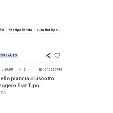
 50
fiat tipo ibrida
auto fiat tipo Liguria
fiat tipo cambio autom
SORI AUTO
le 16:59
0
ID: 645525799
ello plancia cruscotto
ggero Fiat Tipo ’
(TV)