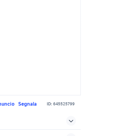
nuncio
Segnala
ID:
645525799
plancia auto