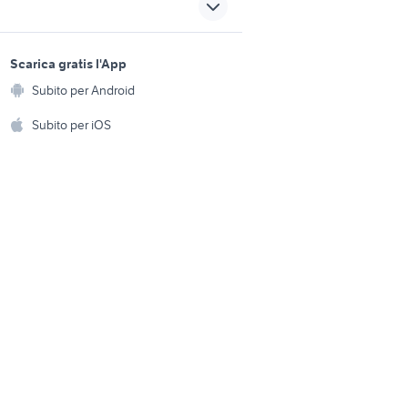
cruscotto peugeot accessori
rdia
auto
sports e hobby
a
Scarica gratis l'App
sportelli accessori auto
Animali
Subito per Android
ento e
ricambi sportelli auto
Accessori per animali
hi
Subito per iOS
mercedes
Musica e Film
omestici
auto grandinate
roma
golf 8 usata
Libri e Riviste
e Fai da te
Strumenti Musicali
amento e
ri
Sports
 i bambini
Biciclette
Collezionismo