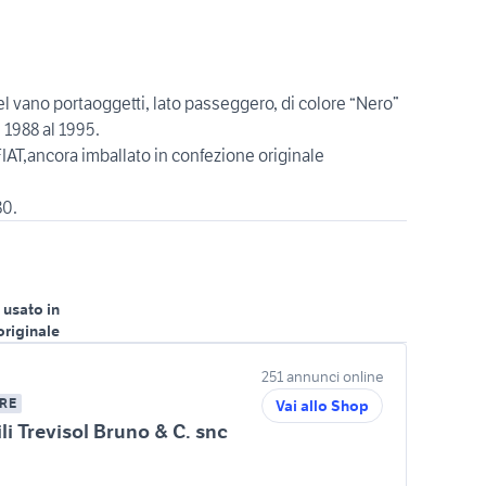
l vano portaoggetti, lato passeggero, di colore “Nero”
1988 al 1995.
,ancora imballato in confezione originale
 usato in
originale
251 annunci online
RE
Vai allo Shop
i Trevisol Bruno & C. snc