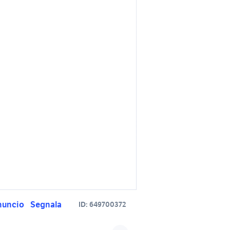
nuncio
Segnala
ID:
649700372