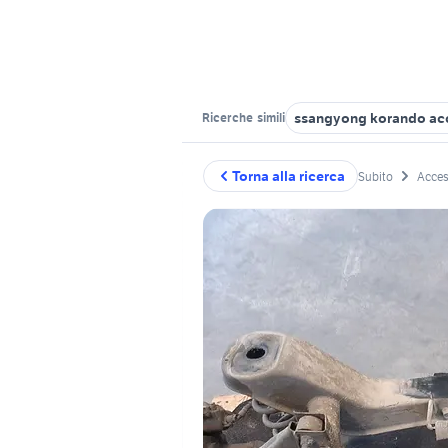
ssangyong korando acc
Ricerche
simili
Torna alla ricerca
Subito
Acces