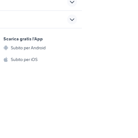
auto ssangyong korando
rovincia
Calabria
auto ssangyong actyon
 suv
sports e hobby
Lombardia
a
Scarica gratis l'App
Animali
cessori
auto ssangyong korando
Subito per Android
ento e
Campania
Accessori per animali
hi
Subito per iOS
auto usate reggio emilia
Musica e Film
omestici
auto usate mantova
Libri e Riviste
e Fai da te
golf 6
Strumenti Musicali
amento e
ri
Sports
 i bambini
Biciclette
Collezionismo