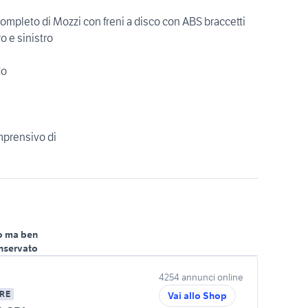
mpleto di Mozzi con freni a disco con ABS braccetti
o e sinistro
do
omprensivo di
o ma ben
nservato
4254 annunci online
RE
Vai allo Shop