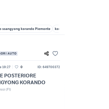
o ssangyong korando Piemonte
korando 2020
auto ssangyong 
SORI AUTO
le 19:27
0
ID: 649700372
E POSTERIORE
NGYONG KORANDO
cci (FI)