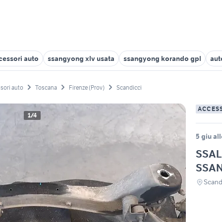
essori auto
ssangyong xlv usata
ssangyong korando gpl
aut
sori auto
Toscana
Firenze (Prov)
Scandicci
ACCES
1/4
5 giu al
SSAL
SSA
Scandi