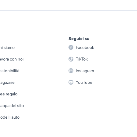
 posteriore
parafango posteriore
ssangyong Torino p
ngyong ssangyong
auto ssangyong korando
auto ssangyong xlv
lavoro e servizi
elettronica
per la casa e la
liare
Emilia Romagna
Seguici su
person
Offerte di lavoro
Informatica
ngyong benzina
ssangyong italia ac
portapacchi posteriore auto
hi siamo
Facebook
Arredam
auto
etto
Servizi
Console e Videogiochi
Casaling
avora con noi
TikTok
ngyong ssangyong
auto ssangyong korando
auto grandinate
mbardia
familiare
 a schiera
Candidati in cerca di
Audio/Video
Elettrod
ostenibilità
Instagram
lavoro
v4
golf 8 gti
peugeot 205
i
Fotografia
Giardino 
agazine
YouTube
ia
renault captur usata sicilia
ford mondeo
Attrezzature di lavoro
Telefonia
Abbigli
dee regalo
Accesso
e altro
appa del sito
Tutto per
odelli auto