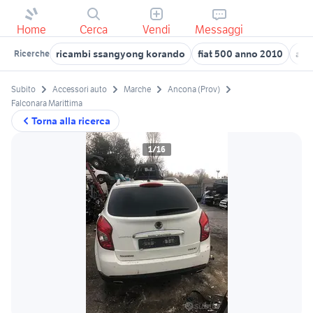
Home
Cerca
Vendi
Messaggi
ricambi ssangyong korando
fiat 500 anno 2010
aut
Ricerche
Subito
Accessori auto
Marche
Ancona (Prov)
Falconara Marittima
Torna alla ricerca
1/16