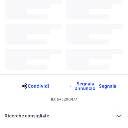
Segnala
Condividi
Segnala
annuncio
ID:
645290477
Ricerche consigliate
auto ssangyong ssangyong tivoli