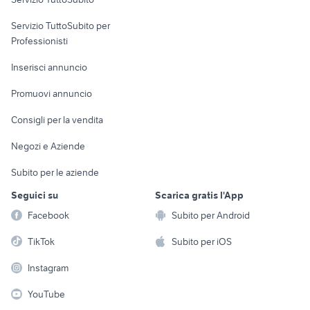
elettronica
per la casa e la
sports e hobby
auto usate lecco
fiat 1100 anni 50
Servizio TuttoSubito per
persona
auto solo passaggio Campania
auto usate taranto privati
Informatica
Animali
Professionisti
Arredamento e
auto usate economiche
migliore auto usata 7000 euro
Console e
Accessori per
Casalinghi
Inserisci annuncio
Videogiochi
animali
Elettrodomestici
Promuovi annuncio
Audio/Video
Musica e Film
Giardino e Fai da te
Consigli per la vendita
Fotografia
Libri e Riviste
Abbigliamento e
Negozi e Aziende
Telefonia
Strumenti Musicali
Accessori
Subito per le aziende
Sports
Tutto per i bambini
Seguici su
Scarica gratis l'App
Biciclette
Facebook
Subito per Android
Collezionismo
TikTok
Subito per iOS
Instagram
YouTube