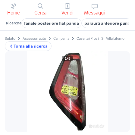
Home
Cerca
Vendi
Messaggi
fanale posteriore fiat panda
paraurti anteriore punto 
Ricerche
Subito
Accessori auto
Campania
Caserta (Prov)
Villa Literno
Torna alla ricerca
1/5