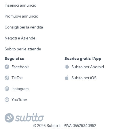
Console e
Accessori per
Casalinghi
Inserisci annuncio
Videogiochi
animali
Elettrodomestici
Promuovi annuncio
Audio/Video
Musica e Film
Giardino e Fai da te
Consigli per la vendita
Fotografia
Libri e Riviste
Abbigliamento e
Negozi e Aziende
Telefonia
Strumenti Musicali
Accessori
Subito per le aziende
Sports
Tutto per i bambini
Seguici su
Scarica gratis l'App
Biciclette
Facebook
Subito per Android
Collezionismo
TikTok
Subito per iOS
Instagram
YouTube
©
2026
Subito.it - P.IVA 05526340962