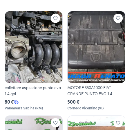
collettore aspirazione punto evo
MOTORE 350A1000 FIAT
1.4 gpl
GRANDE PUNTO EVO 1.4
BENZINA
80 €
500 €
Palombara Sabina
(
RM
)
Cornedo Vicentino
(
VI
)