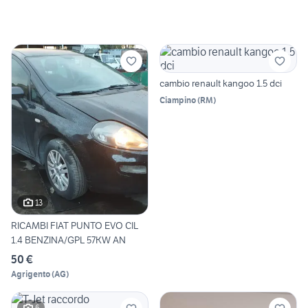
cambio renault kangoo 1.5 dci
Ciampino
(
RM
)
13
RICAMBI FIAT PUNTO EVO CIL
1.4 BENZINA/GPL 57KW AN
50 €
Agrigento
(
AG
)
6