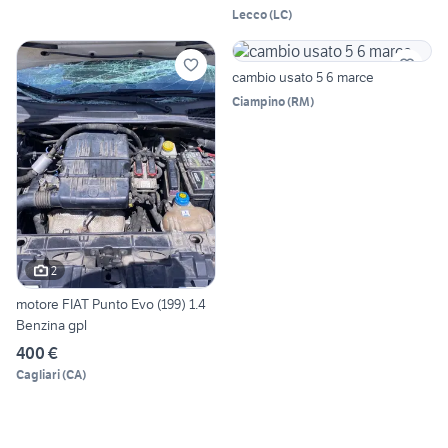
Lecco
(
LC
)
cambio usato 5 6 marce
Ciampino
(
RM
)
2
motore FIAT Punto Evo (199) 1.4
Benzina gpl
400 €
Cagliari
(
CA
)