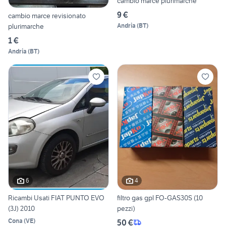
cambio marce plurimarche
9 €
cambio marce revisionato
Andria
(
BT
)
plurimarche
1 €
Andria
(
BT
)
6
4
Ricambi Usati FIAT PUNTO EVO
filtro gas gpl FO-GAS30S (10
(3J) 2010
pezzi)
Cona
(
VE
)
50 €