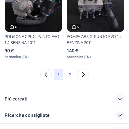
4
6
POLMONE GPL G. PUNTO EVO
POMPA ABS G. PUNTO EVO 1.4
1.4 BENZINA 2011
BENZINA 2011
90 €
140 €
Sarnonico
(
TN
)
Sarnonico
(
TN
)
1
2
Più cercati
Correlati
Richerche simili
Suggerimenti
Ricerche consigliate
fiat punto evo 2017
fiat punto gpl Veneto
auto evo gpl Sicilia
alfa romeo tonale
auto Napoli provincia
auto gpl usate
copricerchi fiat
golf 8 usata