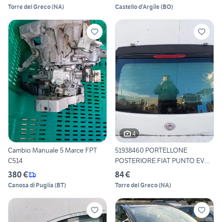
Torre del Greco
(
NA
)
Castello d'Argile
(
BO
)
4
Cambio Manuale 5 Marce FPT
51938460 PORTELLONE
C514
POSTERIORE FIAT PUNTO EVO
(199
380 €
84 €
Canosa di Puglia
(
BT
)
Torre del Greco
(
NA
)