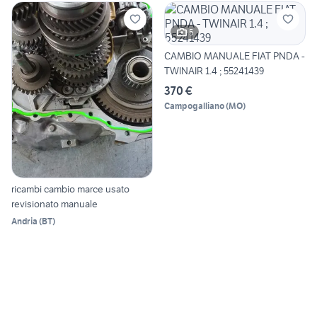
5
CAMBIO MANUALE FIAT PNDA -
TWINAIR 1.4 ; 55241439
370 €
Campogalliano
(
MO
)
ricambi cambio marce usato
revisionato manuale
Andria
(
BT
)