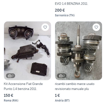
EVO 1.4 BENZINA 2011
200 €
Sarnonico
(
TN
)
7
2
Kit Accensione Fiat Grande
ricambi cambio marce usato
Punto 1.4 benzina 2011
revisionato manuale plu
150 €
1 €
Roma
(
RM
)
Andria
(
BT
)