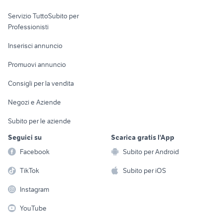
elettronica
per la casa e la
sports e hobby
Servizio TuttoSubito per
persona
Informatica
Animali
Professionisti
Arredamento e
Console e
Accessori per
Casalinghi
Inserisci annuncio
Videogiochi
animali
Elettrodomestici
Promuovi annuncio
Audio/Video
Musica e Film
Giardino e Fai da te
Consigli per la vendita
Fotografia
Libri e Riviste
Abbigliamento e
Negozi e Aziende
Telefonia
Strumenti Musicali
Accessori
Subito per le aziende
Sports
Tutto per i bambini
Seguici su
Scarica gratis l'App
Biciclette
Facebook
Subito per Android
Collezionismo
TikTok
Subito per iOS
Instagram
YouTube