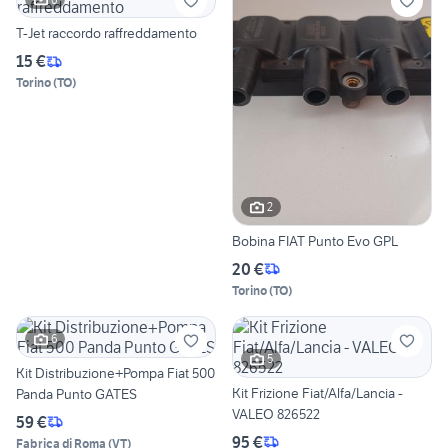
T-Jet raccordo raffreddamento
15 €
Torino
(
TO
)
2
Bobina FIAT Punto Evo GPL
20 €
Torino
(
TO
)
6
5
Kit Distribuzione+Pompa Fiat 500
Kit Frizione Fiat/Alfa/Lancia -
Panda Punto GATES
VALEO 826522
59 €
95 €
Fabrica di Roma
(
VT
)