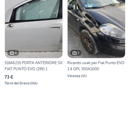
4
3
51846215 PORTA ANTERIORE SX
Ricambi usati per Fiat Punto EVO
FIAT PUNTO EVO (199) 1
1.4 GPL 350A1000
Vicenza
(
VI
)
73 €
Torre del Greco
(
NA
)