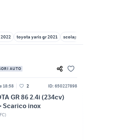
 2022
toyota yaris gr 2021
scolapiatti inox 86
toyota gr acces
SORI AUTO
le 18:58
2
ID: 650227898
A GR 86 2.4i (234cv)
 Scarico inox
(FC)