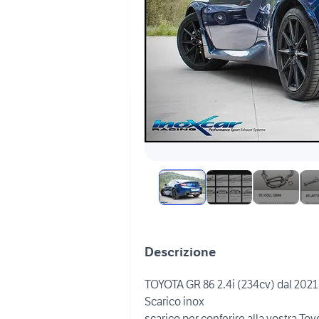
Descrizione
TOYOTA GR 86 2.4i (234cv) dal 2021
Scarico inox
scarico per conferire alla vostra To