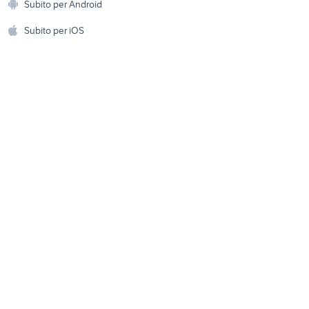
Subito per Android
ento e
moto
Accessori per animali
auto nissan patrol gr Toscana
hi
Subito per iOS
Musica e Film
omestici
alfa romeo tonale
auto grandinate
Libri e Riviste
e Fai da te
Strumenti Musicali
amento e
ri
Sports
 i bambini
Biciclette
Collezionismo