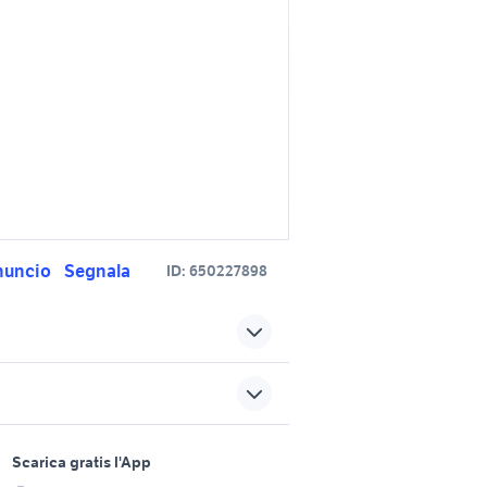
nuncio
Segnala
ID:
650227898
van toyota 2021
gr auto roma
sports e hobby
auto nissan patrol gr Emilia
a
Scarica gratis l'App
Animali
Romagna