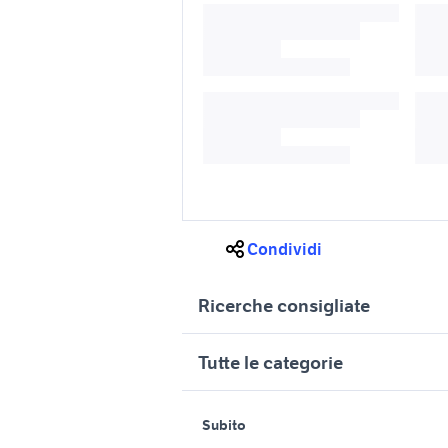
Condividi
Ricerche consigliate
toyota yaris usata vicenza
toyota hy
Tutte le categorie
scarichi a
valvola scarico auto
accessori
motori
immobili
Subito
inox diametro accessori auto
nissan pat
Auto
Appartamenti