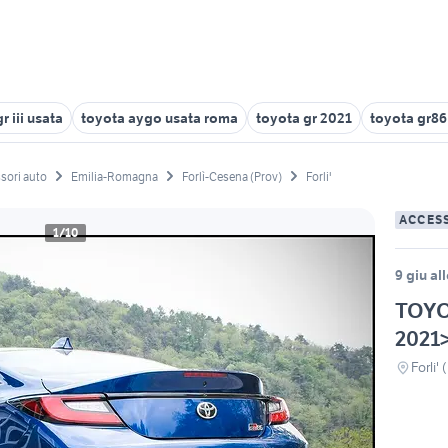
r iii usata
toyota aygo usata roma
toyota gr 2021
toyota gr86
sori auto
Emilia-Romagna
Forlì-Cesena (Prov)
Forli'
ACCES
1/10
9 giu al
TOYOT
2021>
Forli' 