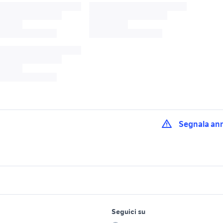
Segnala an
brid 2021
toyota gt86
gr salotti
cciaio inox
scarichi auto
mercedes 86 auto
 auto
lavoro e servizi
elettronica
per la casa e la
Seguici su
person
rol gr auto Sicilia
auto nissan patrol gr Puglia
gr auto srl
Offerte di lavoro
Informatica