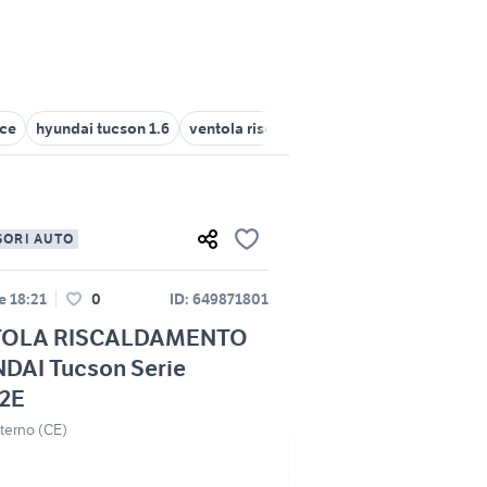
nce
hyundai tucson 1.6
ventola riscaldamento
hyundai tucson 
SORI AUTO
le 18:21
0
ID: 649871801
TOLA RISCALDAMENTO
DAI Tucson Serie
32E
Literno (CE)