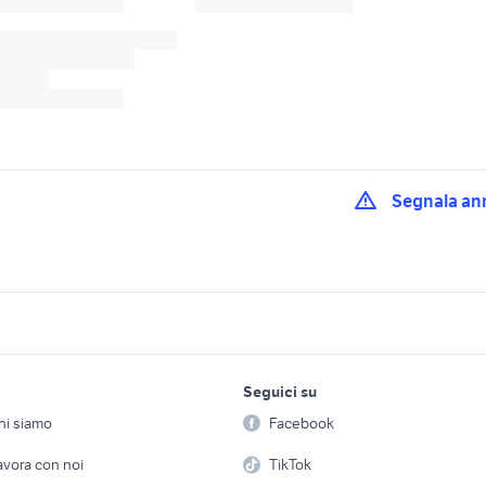
Segnala an
ucson diesel Sicilia
hyundai tucson
hyundai tucson 2021
tucson aziendale
hyundai tucson inte
auto hyundai tucson Marche
lavoro e servizi
elettronica
per la casa e la
accessori auto
Seguici su
person
Offerte di lavoro
Informatica
cerchi in lega hyundai
mento auto
hyundai tucson aut
hi siamo
Facebook
Arredam
tucson 2016 accessori auto
etto
Servizi
Console e Videogiochi
Casaling
avora con noi
TikTok
uto Emilia Romagna
ventola auto
lancia appia 3 serie