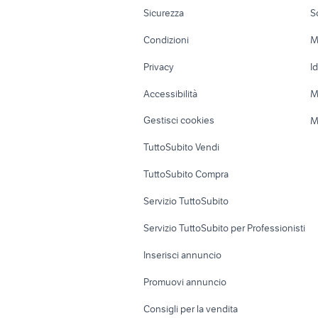
Sardegna
Moto e Scooter
Ville singole e
Sicurezza
S
auto usate mantova
nissan sil
Accessori Moto
Terreni e rustic
Condizioni
M
auto cabrio
auto Pugl
Nautica
Garage e box
Privacy
I
Caravan e Camper
Loft, mansarde 
Accessibilità
M
Veicoli commerciali
Case vacanza
Gestisci cookies
M
Uffici e Locali
TuttoSubito Vendi
commerciali
TuttoSubito Compra
Servizio TuttoSubito
Servizio TuttoSubito per Professionisti
Inserisci annuncio
Promuovi annuncio
Consigli per la vendita