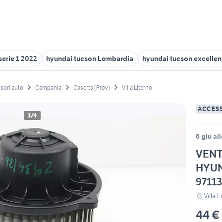
erie 1 2022
hyundai tucson Lombardia
hyundai tucson excelle
sori auto
Campania
Caserta (Prov)
Villa Literno
ACCES
1/4
6 giu al
VEN
HYUN
9711
Villa 
44 €