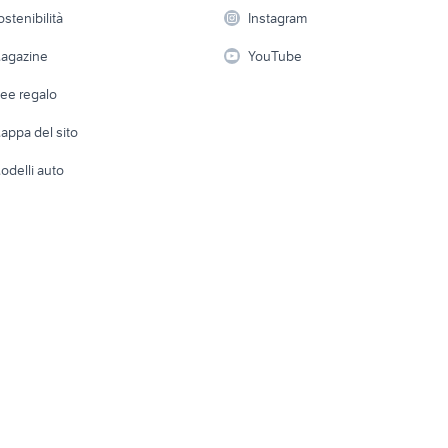
 a schiera
Candidati in cerca di
Audio/Video
Elettrod
ostenibilità
Instagram
lavoro
via
fiat 1100 anni 50
suzuki jimny diesel
i
Fotografia
Giardino 
agazine
YouTube
ia
ford mondeo
mahindra usata
Attrezzature di lavoro
Telefonia
Abbigli
dee regalo
Accesso
e altro
appa del sito
Tutto per
odelli auto