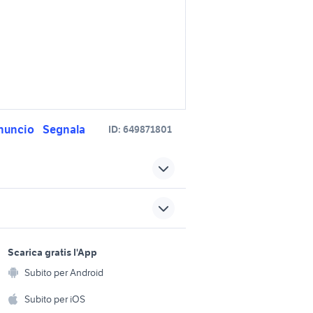
nuncio
Segnala
ID:
649871801
 offerte
hyundai tucson 2021 foto
rni
hyundai tucson 2018
sports e hobby
accessori auto
a
Scarica gratis l'App
Animali
o
tucson auto Liguria
Subito per Android
ento e
Accessori per animali
hi
Subito per iOS
accessori hyundai tucson
 auto