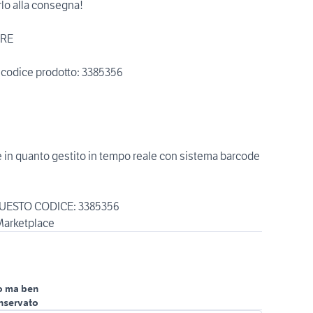
rlo alla consegna!
ARE
o codice prodotto: 3385356
le in quanto gestito in tempo reale con sistema barcode
UESTO CODICE: 3385356
arketplace
o ma ben
nservato