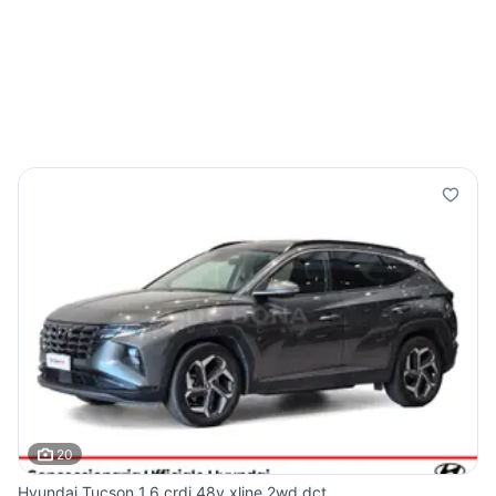
20
Hyundai Tucson 1.6 crdi 48v xline 2wd dct