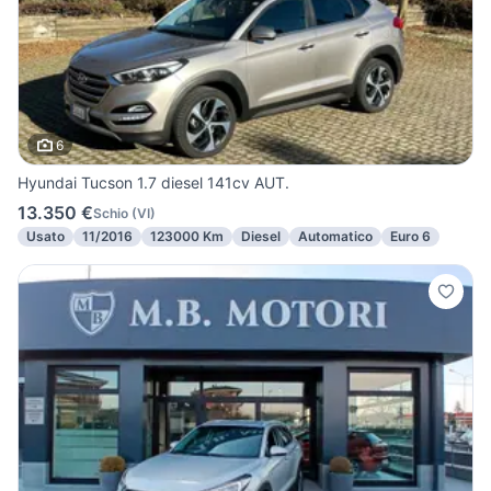
6
Hyundai Tucson 1.7 diesel 141cv AUT.
13.350 €
Schio
(
VI
)
Usato
11/2016
123000 Km
Diesel
Automatico
Euro 6