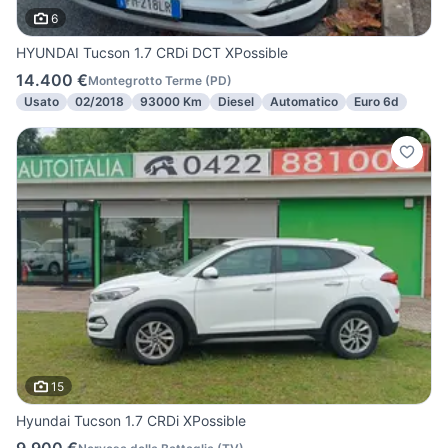
6
HYUNDAI Tucson 1.7 CRDi DCT XPossible
14.400 €
Montegrotto Terme
(
PD
)
Usato
02/2018
93000 Km
Diesel
Automatico
Euro 6d
15
Hyundai Tucson 1.7 CRDi XPossible