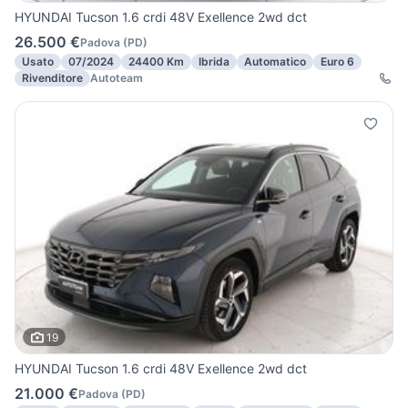
HYUNDAI Tucson 1.6 crdi 48V Exellence 2wd dct
26.500 €
Padova
(
PD
)
Usato
07/2024
24400 Km
Ibrida
Automatico
Euro 6
Rivenditore
Autoteam
19
HYUNDAI Tucson 1.6 crdi 48V Exellence 2wd dct
21.000 €
Padova
(
PD
)