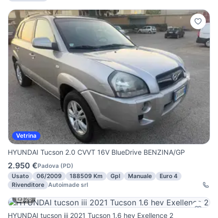
Vetrina
HYUNDAI Tucson 2.0 CVVT 16V BlueDrive BENZINA/GP
2.950 €
Padova
(
PD
)
Usato
06/2009
188509 Km
Gpl
Manuale
Euro 4
Rivenditore
Autoimade srl
26
HYUNDAI tucson iii 2021 Tucson 1.6 hev Exellence 2