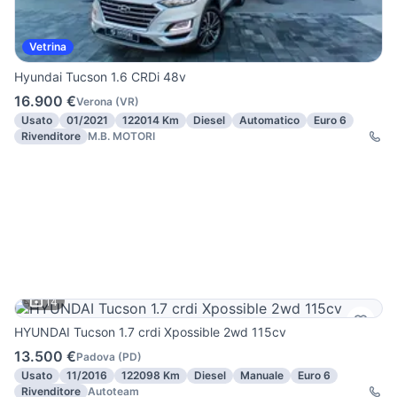
Vetrina
Hyundai Tucson 1.6 CRDi 48v
16.900 €
Verona
(
VR
)
Usato
01/2021
122014 Km
Diesel
Automatico
Euro 6
Rivenditore
M.B. MOTORI
14
HYUNDAI Tucson 1.7 crdi Xpossible 2wd 115cv
13.500 €
Padova
(
PD
)
Usato
11/2016
122098 Km
Diesel
Manuale
Euro 6
Rivenditore
Autoteam