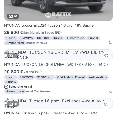
26
HYUNDAI tucson iii 2024 Tucson 1.6 crdi 48V Busine
29.900 €
San Giorgio in Bosco
(
PD
)
Usato
05/2025
663 Km
Ibrida
Automatico
Euro 6
Rivenditore
Rattix Padova
11
HYUNDAI TUCSON 1.6 CRDI MHEV 2WD 136 CV EXELLENCE
20.800 €
Verona
(
VR
)
Usato
08/2023
91382 Km
Mild Hybrid Diesel
Automatico
Euro 6
Selezione Arval
Rivenditore
Ariel Car Verona
20
HYUNDAI Tucson 1.6 phev Exellence 4wd auto + Tetto