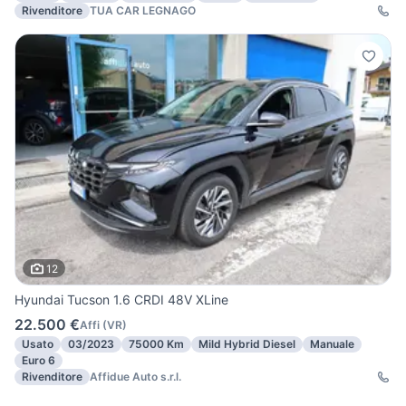
Rivenditore
TUA CAR LEGNAGO
12
Hyundai Tucson 1.6 CRDI 48V XLine
22.500 €
Affi
(
VR
)
Usato
03/2023
75000 Km
Mild Hybrid Diesel
Manuale
Euro 6
Rivenditore
Affidue Auto s.r.l.