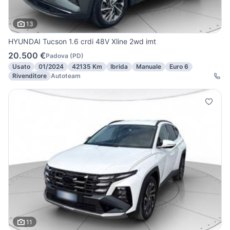
13
HYUNDAI Tucson 1.6 crdi 48V Xline 2wd imt
20.500 €
Padova
(
PD
)
Usato
01/2024
42135 Km
Ibrida
Manuale
Euro 6
Rivenditore
Autoteam
11