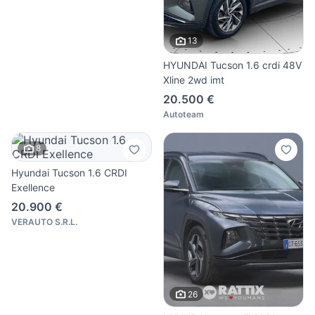
13
HYUNDAI Tucson 1.6 crdi 48V
Xline 2wd imt
20.500 €
Autoteam
8
Hyundai Tucson 1.6 CRDI
Exellence
20.900 €
VERAUTO S.R.L.
26