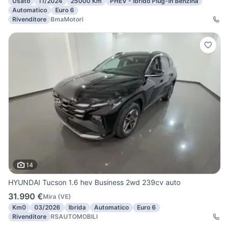
Usato
11/2024
25000 Km
PHEV - Ibrido Plug-in Benzina
Automatico
Euro 6
Rivenditore
BmaMotori
14
HYUNDAI Tucson 1.6 hev Business 2wd 239cv auto
31.990 €
Mira
(
VE
)
Km0
03/2026
Ibrida
Automatico
Euro 6
Rivenditore
RSAUTOMOBILI