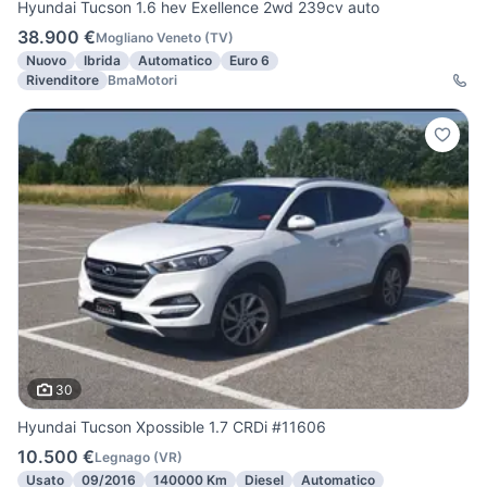
Hyundai Tucson 1.6 hev Exellence 2wd 239cv auto
38.900 €
Mogliano Veneto
(
TV
)
Nuovo
Ibrida
Automatico
Euro 6
Rivenditore
BmaMotori
30
Hyundai Tucson Xpossible 1.7 CRDi #11606
10.500 €
Legnago
(
VR
)
Usato
09/2016
140000 Km
Diesel
Automatico