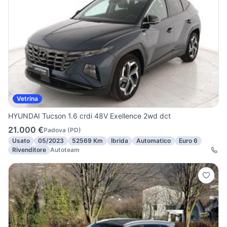
Vetrina
HYUNDAI Tucson 1.6 crdi 48V Exellence 2wd dct
21.000 €
Padova
(
PD
)
Usato
05/2023
52569 Km
Ibrida
Automatico
Euro 6
Rivenditore
Autoteam