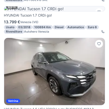
16
HYUNDAI Tucson 1.7 CRDi go!
13.799 €
Venezia
(
VE
)
Usato
03/2018
100694 Km
Diesel
Automatico
Euro 6
Rivenditore
Autohero Venezia
Vetrina