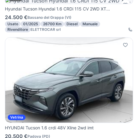
Hyundai Tucson Hyundai 1.6 CRDi 115 CV 2WD XT...
24.500 €
Bassano del Grappa
(
VI
)
Usato
01/2025
26700 Km
Diesel
Manuale
Rivenditore
ELETTROCAR srl
Vetrina
HYUNDAI Tucson 1.6 crdi 48V Xline 2wd imt
20.500 €
Padova
(
PD
)