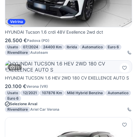
Vetrina
HYUNDAI Tucson 1.6 crdi 48V Exellence 2wd dct
26.500 €
Padova
(
PD
)
Usato
07/2024
24400 Km
Ibrida
Automatico
Euro 6
Rivenditore
Autoteam
11
HYUNDAI TUCSON 1.6 HEV 2WD 180 CV EXELLENCE AUTO S
20.100 €
Verona
(
VR
)
Usato
12/2021
107876 Km
Mild Hybrid Benzina
Automatico
Euro 6
Selezione Arval
Rivenditore
Ariel Car Verona