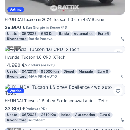
Vetrina
HYUNDAI tucson iii 2024 Tucson 1.6 crdi 48V Busine
29.900 €
San Giorgio in Bosco
(
PD
)
Usato
05/2025
663 Km
Ibrida
Automatico
Euro 6
Rivenditore
Rattix Padova
15
Hyundai Tucson 1.6 CRDi XTech
14.990 €
Vigodarzere
(
PD
)
Usato
04/2019
63000 Km
Diesel
Manuale
Euro 6
Rivenditore
MAMPRIN AUTO
Vetrina
HYUNDAI Tucson 1.6 phev Exellence 4wd auto + Tetto
33.800 €
Padova
(
PD
)
Usato
06/2025
2610 Km
Ibrida
Automatico
Euro 6
Rivenditore
Autoteam
20