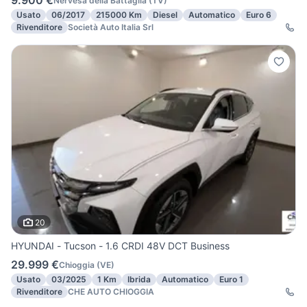
9.900 €
Nervesa della Battaglia
(
TV
)
Usato
06/2017
215000 Km
Diesel
Automatico
Euro 6
Rivenditore
Società Auto Italia Srl
20
HYUNDAI - Tucson - 1.6 CRDI 48V DCT Business
29.999 €
Chioggia
(
VE
)
Usato
03/2025
1 Km
Ibrida
Automatico
Euro 1
Rivenditore
CHE AUTO CHIOGGIA