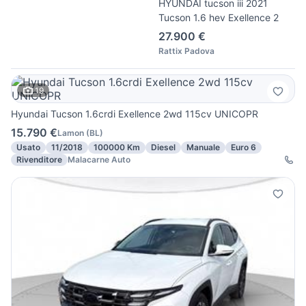
HYUNDAI tucson iii 2021
Tucson 1.6 hev Exellence 2
27.900 €
Rattix Padova
19
Hyundai Tucson 1.6crdi Exellence 2wd 115cv UNICOPR
15.790 €
Lamon
(
BL
)
Usato
11/2018
100000 Km
Diesel
Manuale
Euro 6
Rivenditore
Malacarne Auto