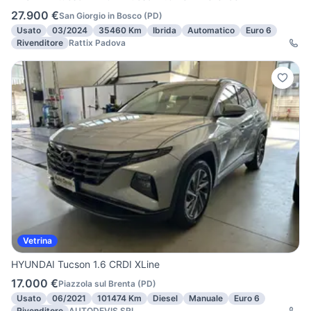
27.900 €
San Giorgio in Bosco
(
PD
)
Usato
03/2024
35460 Km
Ibrida
Automatico
Euro 6
Rivenditore
Rattix Padova
Vetrina
HYUNDAI Tucson 1.6 CRDI XLine
17.000 €
Piazzola sul Brenta
(
PD
)
Usato
06/2021
101474 Km
Diesel
Manuale
Euro 6
Rivenditore
AUTODEVIS SRL