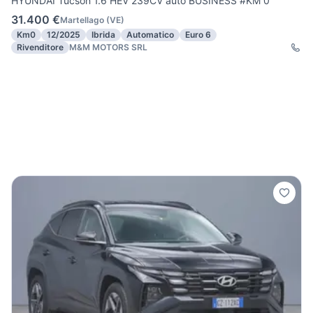
HYUNDAI Tucson 1.6 HEV 239CV auto BUSINESS #KM 0
31.400 €
Martellago
(
VE
)
Km0
12/2025
Ibrida
Automatico
Euro 6
Rivenditore
M&M MOTORS SRL