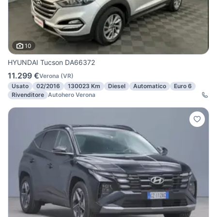
10
HYUNDAI Tucson DA66372
11.299 €
Verona
(
VR
)
Usato
02/2016
130023 Km
Diesel
Automatico
Euro 6
Rivenditore
Autohero Verona