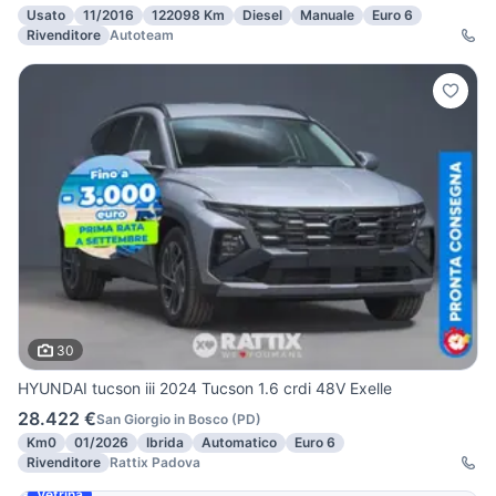
Usato
11/2016
122098 Km
Diesel
Manuale
Euro 6
Rivenditore
Autoteam
30
HYUNDAI tucson iii 2024 Tucson 1.6 crdi 48V Exelle
28.422 €
San Giorgio in Bosco
(
PD
)
Km0
01/2026
Ibrida
Automatico
Euro 6
Rivenditore
Rattix Padova
Vetrina