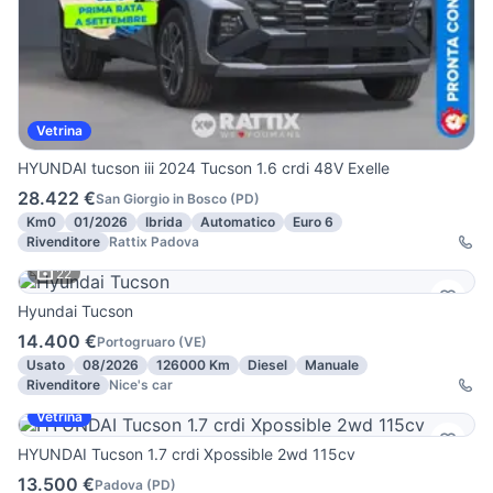
Vetrina
HYUNDAI tucson iii 2024 Tucson 1.6 crdi 48V Exelle
28.422 €
San Giorgio in Bosco
(
PD
)
Km0
01/2026
Ibrida
Automatico
Euro 6
Rivenditore
Rattix Padova
22
Hyundai Tucson
14.400 €
Portogruaro
(
VE
)
Usato
08/2026
126000 Km
Diesel
Manuale
Rivenditore
Nice's car
Vetrina
HYUNDAI Tucson 1.7 crdi Xpossible 2wd 115cv
13.500 €
Padova
(
PD
)