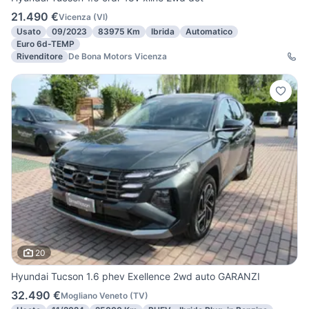
21.490 €
Vicenza
(
VI
)
Usato
09/2023
83975 Km
Ibrida
Automatico
Euro 6d-TEMP
Rivenditore
De Bona Motors Vicenza
20
Hyundai Tucson 1.6 phev Exellence 2wd auto GARANZI
32.490 €
Mogliano Veneto
(
TV
)