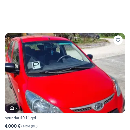
6
hyundai i10 1.1 gpl
4.000 €
Feltre
(
BL
)