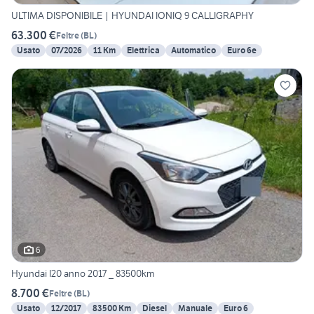
ULTIMA DISPONIBILE | HYUNDAI IONIQ 9 CALLIGRAPHY
63.300 €
Feltre
(
BL
)
Usato
07/2026
11 Km
Elettrica
Automatico
Euro 6e
6
Hyundai I20 anno 2017 _ 83500km
8.700 €
Feltre
(
BL
)
Usato
12/2017
83500 Km
Diesel
Manuale
Euro 6