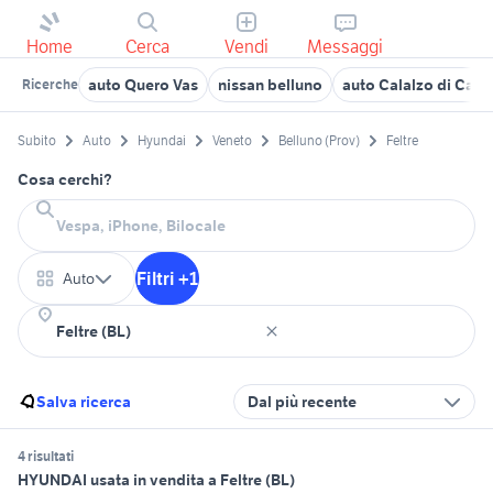
Home
Cerca
Vendi
Messaggi
auto Quero Vas
nissan belluno
auto Calalzo di Cad
Ricerche
Subito
Auto
Hyundai
Veneto
Belluno (Prov)
Feltre
Cosa cerchi?
Filtri +1
Auto
Salva ricerca
Dal più recente
4 risultati
HYUNDAI usata in vendita a Feltre (BL)