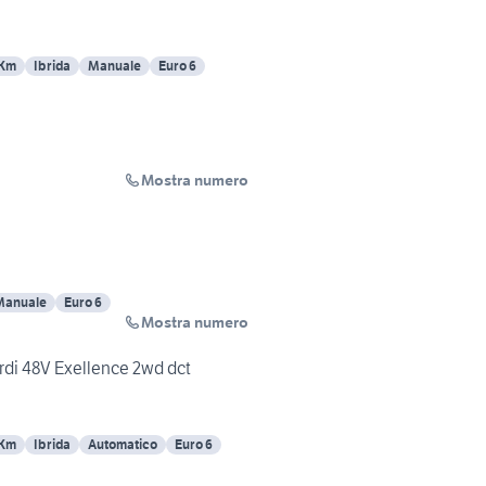
 Km
Ibrida
Manuale
Euro 6
Mostra numero
Manuale
Euro 6
Mostra numero
di 48V Exellence 2wd dct
 Km
Ibrida
Automatico
Euro 6