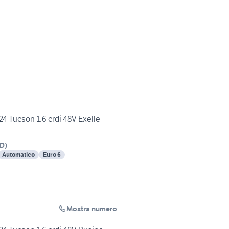
4 Tucson 1.6 crdi 48V Exelle
D
)
Automatico
Euro 6
Mostra numero
a