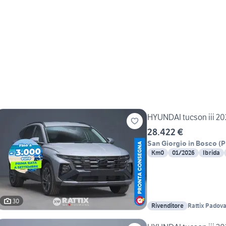
HYUNDAI tucson iii 202
28.422 €
San Giorgio in Bosco
(
P
Km0
01/2026
Ibrida
30
Rivenditore
Rattix Padov