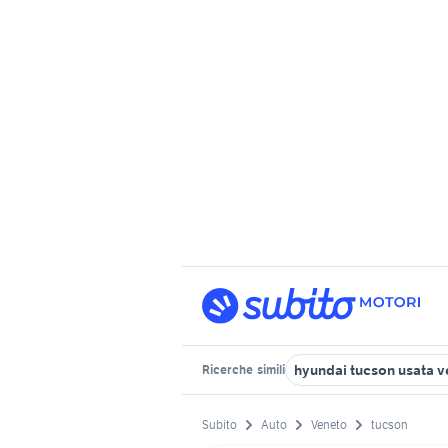
hyundai tucson usata v
Ricerche
simili
Subito
Auto
Veneto
tucson