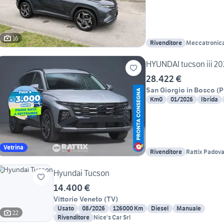
16
Rivenditore
Meccatronic
HYUNDAI tucson iii 202
28.422 €
San Giorgio in Bosco
(
P
Km0
01/2026
Ibrida
Vetrina
Rivenditore
Rattix Padov
Hyundai Tucson
14.400 €
Vittorio Veneto
(
TV
)
Usato
08/2026
126000 Km
Diesel
Manuale
22
Rivenditore
Nice's Car Srl