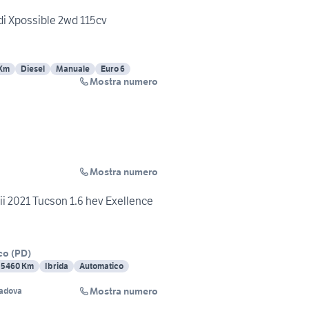
di Xpossible 2wd 115cv
 Km
Diesel
Manuale
Euro 6
Mostra numero
Mostra numero
i 2021 Tucson 1.6 hev Exellence
co
(
PD
)
35460 Km
Ibrida
Automatico
Mostra numero
Padova