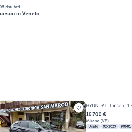
05 risultati
ucson in Veneto
HYUNDAI - Tucson - 1.
19.700 €
Mirano
(
VE
)
Usato
02/2023
90581