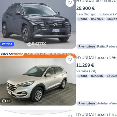
HYUNDAI tucson iii 20
29.900 €
San Giorgio in Bosco
(
P
Usato
05/2025
663 K
Vetrina
Rivenditore
Rattix Padov
HYUNDAI Tucson DA6
11.299 €
Verona
(
VR
)
Usato
02/2016
13002
10
Rivenditore
Autohero Ver
HYUNDAI Tucson 1.6 cr