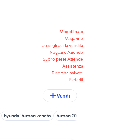
Modelli auto
Magazine
Consigli per la vendita
Negozi e Aziende
Subito per le Aziende
Assistenza
Ricerche salvate
Preferiti
Vendi
hyundai tucson veneto
tucson 2015 auto
tucson sound editio