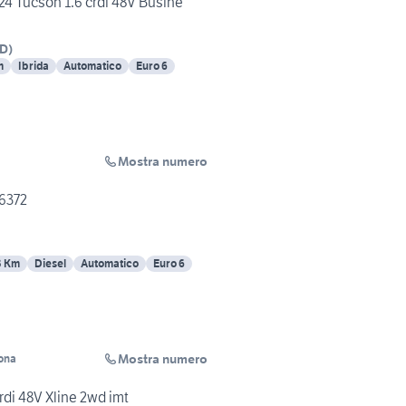
24 Tucson 1.6 crdi 48V Busine
D
)
m
Ibrida
Automatico
Euro 6
Mostra numero
a
6372
3 Km
Diesel
Automatico
Euro 6
Mostra numero
ona
di 48V Xline 2wd imt