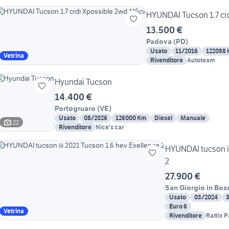
HYUNDAI Tucson 1.7 cr
13.500 €
Padova
(
PD
)
Usato
11/2016
122098
Vetrina
Rivenditore
Autoteam
Hyundai Tucson
14.400 €
Portogruaro
(
VE
)
Usato
08/2026
126000 Km
Diesel
Manuale
22
Rivenditore
Nice's car
HYUNDAI tucson ii
2
27.900 €
San Giorgio in Bos
Usato
03/2024
Euro 6
Vetrina
Rivenditore
Rattix 