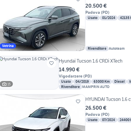
20.500 €
Padova
(
PD
)
Usato
01/2024
42135
Vetrina
Rivenditore
Autoteam
Hyundai Tucson 1.6 CRDi XTech
14.990 €
Vigodarzere
(
PD
)
Usato
04/2019
63000 Km
Diesel
15
Rivenditore
MAMPRIN AUTO
HYUNDAI Tucson 1.6 cr
26.500 €
Padova
(
PD
)
Usato
07/2024
24400