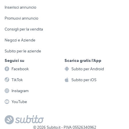
Arredamento e
Console e
Accessori per
Casalinghi
Inserisci annuncio
Videogiochi
animali
Elettrodomestici
Promuovi annuncio
Audio/Video
Musica e Film
Giardino e Fai da te
Consigli per la vendita
Fotografia
Libri e Riviste
Abbigliamento e
Negozi e Aziende
Telefonia
Strumenti Musicali
Accessori
Subito per le aziende
Sports
Tutto per i bambini
Seguici su
Scarica gratis l'App
Biciclette
Facebook
Subito per Android
Collezionismo
TikTok
Subito per iOS
Instagram
YouTube
©
2026
Subito.it - P.IVA 05526340962