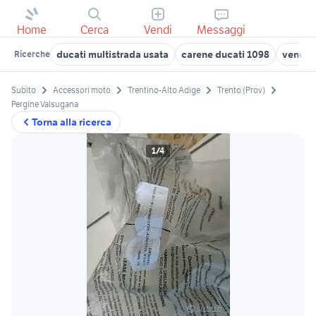
Home
Cerca
Vendi
Messaggi
ducati multistrada usata
carene ducati 1098
vendo 
Ricerche
Subito
Accessori moto
Trentino-Alto Adige
Trento (Prov)
Pergine Valsugana
Torna alla ricerca
1/4