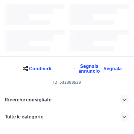
Segnala
Condividi
Segnala
annuncio
ID:
532388523
Ricerche consigliate
ducati 848 bianca accessori moto
carene ducati 848
Tutte le categorie
ducati 1098
plexiglass nautico
carbonio ducati streetfighter 848
motori
immobili
lavoro e servizi
ducati 98 sport