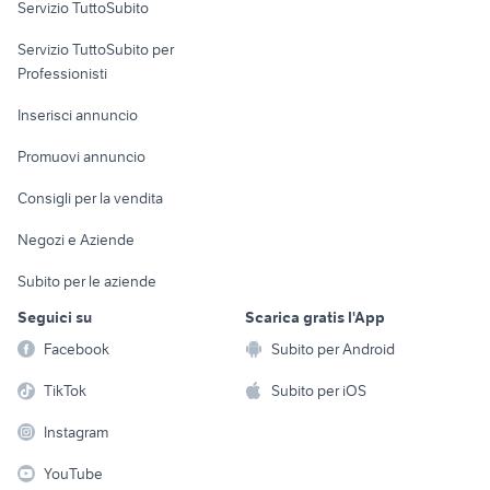
Servizio TuttoSubito
elettronica
per la casa e la
sports e hobby
Servizio TuttoSubito per
persona
Informatica
Animali
Professionisti
Arredamento e
Console e
Accessori per
Casalinghi
Inserisci annuncio
Videogiochi
animali
Elettrodomestici
Promuovi annuncio
Audio/Video
Musica e Film
Giardino e Fai da te
Consigli per la vendita
Fotografia
Libri e Riviste
Abbigliamento e
Negozi e Aziende
Telefonia
Strumenti Musicali
Accessori
Subito per le aziende
Sports
Tutto per i bambini
Seguici su
Scarica gratis l'App
Biciclette
Facebook
Subito per Android
Collezionismo
TikTok
Subito per iOS
Instagram
YouTube