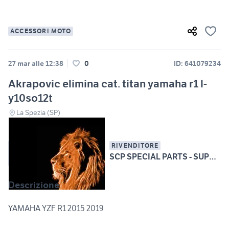
ACCESSORI MOTO
27 mar alle 12:38
0
ID: 641079234
Akrapovic elimina cat. titan yamaha r1 l-
y10so12t
La Spezia (SP)
RIVENDITORE
SCP SPECIAL PARTS - SUPERBIKE CARBON PARTS
Descrizione
YAMAHA YZF R1 2015 2019