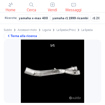
Home
Cerca
Vendi
Messaggi
yamaha x-max 400
yamaha r1 1999 ricambi
r1 2014
Ricerche
Subito
Accessori moto
Liguria
La Spezia (Prov)
La Spezia
Torna alla ricerca
1/1