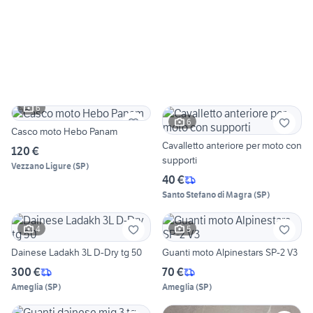
6
6
Casco moto Hebo Panam
Cavalletto anteriore per moto con
120 €
supporti
Vezzano Ligure
(
SP
)
40 €
Santo Stefano di Magra
(
SP
)
4
5
Dainese Ladakh 3L D-Dry tg 50
Guanti moto Alpinestars SP-2 V3
300 €
70 €
Ameglia
(
SP
)
Ameglia
(
SP
)