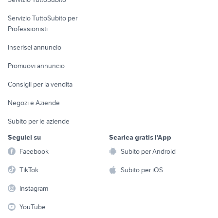
elettronica
per la casa e la
sports e hobby
Servizio TuttoSubito per
persona
Informatica
Animali
Professionisti
Arredamento e
Console e
Accessori per
Casalinghi
Inserisci annuncio
Videogiochi
animali
Elettrodomestici
Promuovi annuncio
Audio/Video
Musica e Film
Giardino e Fai da te
Consigli per la vendita
Fotografia
Libri e Riviste
Abbigliamento e
Negozi e Aziende
Telefonia
Strumenti Musicali
Accessori
Subito per le aziende
Sports
Tutto per i bambini
Seguici su
Scarica gratis l'App
Biciclette
Facebook
Subito per Android
Collezionismo
TikTok
Subito per iOS
Instagram
YouTube