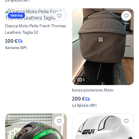
La Spezia
(
SP
)
Vetrina
Giacca Moto Pelle Frank Thomas
Leathers Taglia 52
100 €
Sarzana
(
SP
)
6
borsa posteriore Moto
200 €
La Spezia
(
SP
)