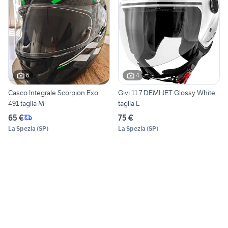
6
4
Casco Integrale Scorpion Exo
Givi 11.7 DEMI JET Glossy White
491 taglia M
taglia L
65 €
75 €
La Spezia
(
SP
)
La Spezia
(
SP
)