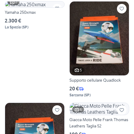
2
Yamaha 250xmax
2.300 €
La Spezia
(
SP
)
5
Supporto cellulare Quadlock
20 €
Sarzana
(
SP
)
6
Giacca Moto Pelle Frank Thomas
Leathers Taglia 52