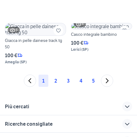
6
6
Casco integrale bambino
Giacca in pelle dainese track tg
100 €
50
Lerici
(
SP
)
100 €
Ameglia
(
SP
)
1
2
3
4
5
Più cercati
Correlati
Richerche simili
Suggerimenti
Ricerche consigliate
suzuki gsx s 750
laghi pesca sportiva
tullio abbate
usata
in gestione
ford mondeo
automobile it auto
escavatori usati