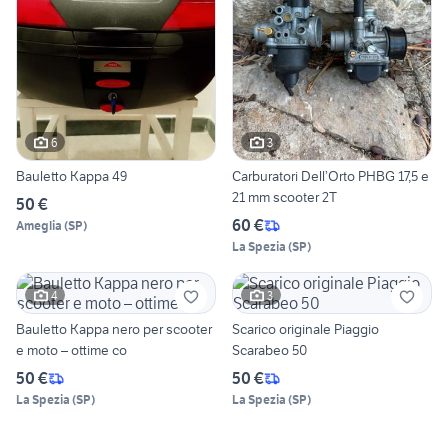
6
3
Bauletto Kappa 49
Carburatori Dell’Orto PHBG 17,5 e
21 mm scooter 2T
50 €
60 €
Ameglia
(
SP
)
La Spezia
(
SP
)
4
3
Bauletto Kappa nero per scooter
Scarico originale Piaggio
e moto – ottime co
Scarabeo 50
50 €
50 €
La Spezia
(
SP
)
La Spezia
(
SP
)