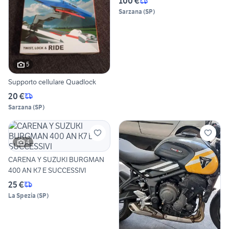
100 €
Sarzana
(
SP
)
5
Supporto cellulare Quadlock
20 €
Sarzana
(
SP
)
4
CARENA Y SUZUKI BURGMAN
400 AN K7 E SUCCESSIVI
25 €
La Spezia
(
SP
)