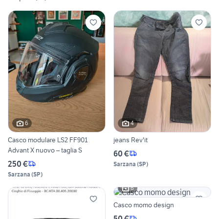
6
4
Casco modulare LS2 FF901
jeans Rev'it
Advant X nuovo – taglia S
60 €
250 €
Sarzana
(
SP
)
Sarzana
(
SP
)
6
Casco momo design
50 €