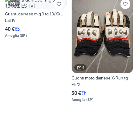
5
Guanti dainese mig 3 tg 10/XXL
ESTIVI
40 €
Ameglia
(
SP
)
4
Guonti moto dainese X-Run tg
9.5/XL
50 €
Ameglia
(
SP
)