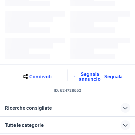
Segnala
Condividi
Segnala
annuncio
ID:
624728652
Ricerche consigliate
ricambi bmw r45
ammortizzatori originali golf 7
Tutte le categorie
bmw r65 cafe racer
r 45