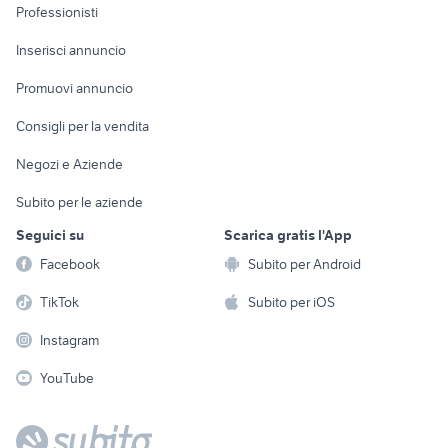
quad tgb usato
cagiva 125
Informatica
Animali
Professionisti
Arredamento e
yamaha yzf r125
harley davidson custom usate
Console e
Accessori per
Casalinghi
Inserisci annuncio
Videogiochi
animali
Elettrodomestici
Promuovi annuncio
Audio/Video
Musica e Film
Giardino e Fai da te
Consigli per la vendita
Fotografia
Libri e Riviste
Abbigliamento e
Negozi e Aziende
Telefonia
Strumenti Musicali
Accessori
Subito per le aziende
Sports
Tutto per i bambini
Seguici su
Scarica gratis l'App
Biciclette
Facebook
Subito per Android
Collezionismo
TikTok
Subito per iOS
Instagram
YouTube