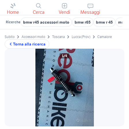
Home
Cerca
Vendi
Messaggi
bmw r45 accessori moto
bmw r65
bmw r 45
moto 
Ricerche
Subito
Accessori moto
Toscana
Lucca (Prov)
Camaiore
Torna alla ricerca
1/4