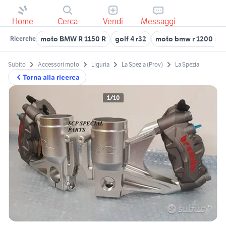
Home
Cerca
Vendi
Messaggi
moto BMW R 1150 R
golf 4 r32
moto bmw r 1200 s
Ricerche
Subito
Accessori moto
Liguria
La Spezia (Prov)
La Spezia
Torna alla ricerca
1/10