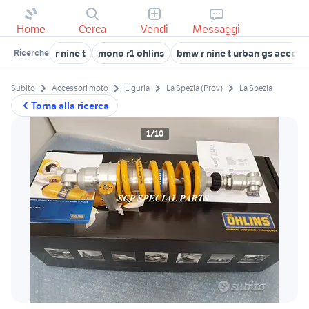
Home
Cerca
Vendi
Messaggi
r nine t
mono r1 ohlins
bmw r nine t urban gs access
Ricerche
Subito
Accessori moto
Liguria
La Spezia (Prov)
La Spezia
Torna alla ricerca
1/10