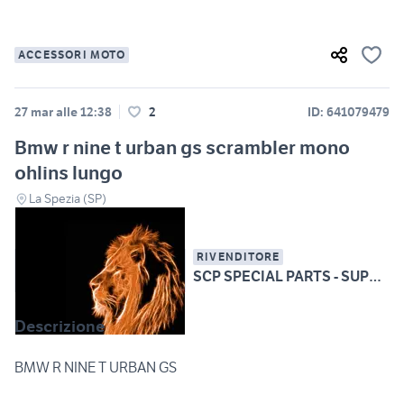
ACCESSORI MOTO
27 mar alle 12:38
2
ID: 641079479
Bmw r nine t urban gs scrambler mono
ohlins lungo
La Spezia (SP)
RIVENDITORE
SCP SPECIAL PARTS - SUPERBIKE CARBON PARTS
Descrizione
BMW R NINE T URBAN GS