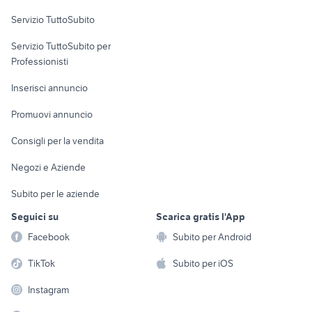
Servizio TuttoSubito
elettronica
per la casa e la
sports e hobby
Servizio TuttoSubito per
persona
Informatica
Animali
Professionisti
Arredamento e
Console e
Accessori per
Casalinghi
Inserisci annuncio
Videogiochi
animali
Elettrodomestici
Promuovi annuncio
Audio/Video
Musica e Film
Giardino e Fai da te
Consigli per la vendita
Fotografia
Libri e Riviste
Abbigliamento e
Negozi e Aziende
Telefonia
Strumenti Musicali
Accessori
Subito per le aziende
Sports
Tutto per i bambini
Seguici su
Scarica gratis l'App
Biciclette
Facebook
Subito per Android
Collezionismo
TikTok
Subito per iOS
Instagram