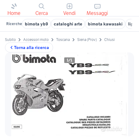
Home
Cerca
Vendi
Messaggi
bimota yb9
cataloghi arte
bimota kawasaki
lippa
Ricerche
Subito
Accessori moto
Toscana
Siena (Prov)
Chiusi
Torna alla ricerca
1/1