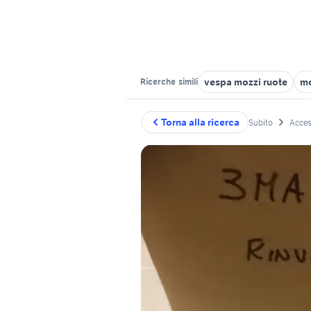
vespa mozzi ruote
mo
Ricerche
simili
Torna alla ricerca
Subito
Acces