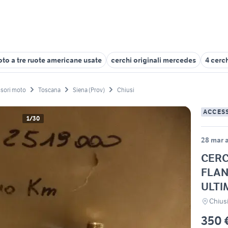
to a tre ruote americane usate
cerchi originali mercedes
4 cerch
sori moto
Toscana
Siena (Prov)
Chiusi
ACCES
1/30
28 mar a
CERC
FLAN
ULTI
Chiusi
350 