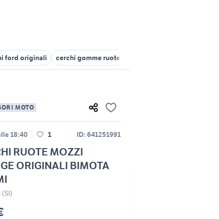
i ford originali
cerchi gomme ruote complete
mozzi mtb
mozz
SORI MOTO
lle 18:40
1
ID: 641251991
HI RUOTE MOZZI
GE ORIGINALI BIMOTA
MI
 (SI)
€