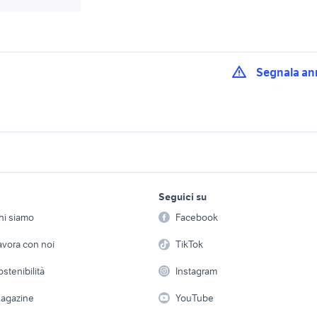
Segnala an
olkswagen polo
cerchi originali volkswagen
ultima la luce
ercedes accessori
grimeca mozzi accessori
moto 3 ruote
lavoro e servizi
elettronica
per la casa e la
moto
Seguici su
person
Offerte di lavoro
Informatica
cerchi 17 bmw origin
zione cerchi moto
ruote chrysler accessori auto
hi siamo
Facebook
Arredam
accessori moto
etto
Servizi
Console e Videogiochi
Casaling
avora con noi
TikTok
autoradio originali accessori
pedana con ruote a
cessori originali
auto
auto
 a schiera
Candidati in cerca di
Audio/Video
Elettrod
ostenibilità
Instagram
lavoro
x s 750 usata
cagiva mito 125 usata
piaggio ape 50
i
Fotografia
Giardino 
agazine
YouTube
harley davidson cu
Attrezzature di lavoro
ltistrada usata
ktm 690 usato
Telefonia
usate
Abbigli