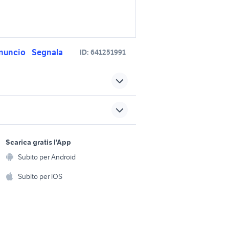
nuncio
Segnala
ID:
641251991
mercedes cerchi classe c
originali
cerchi 18 bmw originali
sports e hobby
accessori moto
a
Scarica gratis l'App
Animali
ali
accessori originali peugeot
Subito per Android
ento e
Accessori per animali
hi
Subito per iOS
ccessori
cerchi originali bmw 18
accessori auto
Musica e Film
omestici
cafe racer usate
Libri e Riviste
e Fai da te
stom
rieju mrt 50
Strumenti Musicali
amento e