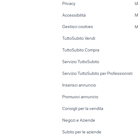
Privacy
I
Caravan e Camper
Loft, mansarde 
Accessibilità
M
Veicoli commerciali
Case vacanza
Gestisci cookies
M
Uffici e Locali
TuttoSubito Vendi
commerciali
TuttoSubito Compra
Servizio TuttoSubito
Servizio TuttoSubito per Professionisti
Inserisci annuncio
Promuovi annuncio
Consigli per la vendita
Negozi e Aziende
Subito per le aziende