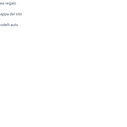
dee regalo
Accesso
e altro
appa del sito
Tutto per
odelli auto