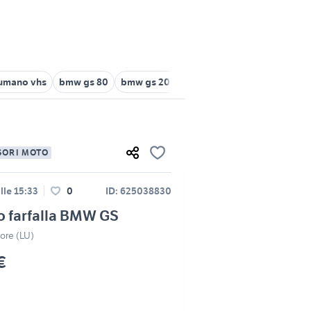
 umano vhs
bmw gs 80
bmw gs 2010
bmw f 850 gs
bmw gs 1
SORI MOTO
lle 15:33
0
ID: 625038830
o farfalla BMW GS
ore (LU)
€