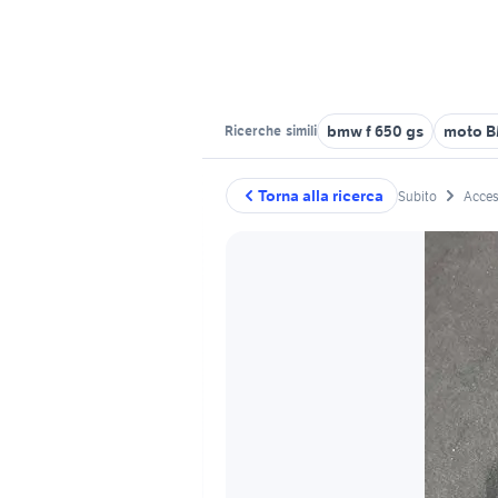
bmw f 650 gs
moto B
Ricerche
simili
Torna alla ricerca
Subito
Acces