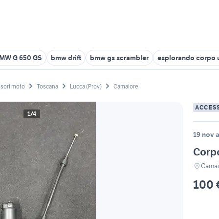
MW G 650 GS
bmw drift
bmw gs scrambler
esplorando corpo
sori moto
Toscana
Lucca (Prov)
Camaiore
ACCES
1/4
19 nov a
Corp
Camai
100 