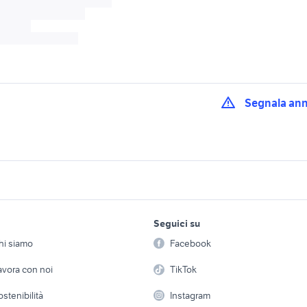
Segnala an
50 rally
splendida farfalla
moto bmw 800 gs
to Sicilia
accessori bmw gs 1200
accessori bmw gs
10 gs accessori
gs bmw moto Siracusa
lavoro e servizi
elettronica
per la casa e la
bmw nine t urban g
provincia
Seguici su
person
Offerte di lavoro
Informatica
0 gs accessori
bmw gs 1200 adven
hi siamo
Facebook
bmw 850 gs accessori moto
Arredam
accessori moto
etto
Servizi
Console e Videogiochi
Casaling
avora con noi
TikTok
moto usate trapani 
ape 50
xr 600
 a schiera
Candidati in cerca di
Audio/Video
Elettrod
provincia
ostenibilità
Instagram
lavoro