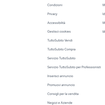
yamaha mt 03
tm 300 2t
Accessori Moto
Terreni e rustic
Condizioni
M
Nautica
Garage e box
Privacy
I
Caravan e Camper
Loft, mansarde 
Accessibilità
M
Veicoli commerciali
Case vacanza
Gestisci cookies
M
Uffici e Locali
TuttoSubito Vendi
commerciali
TuttoSubito Compra
Servizio TuttoSubito
Servizio TuttoSubito per Professionisti
Inserisci annuncio
Promuovi annuncio
Consigli per la vendita
Negozi e Aziende