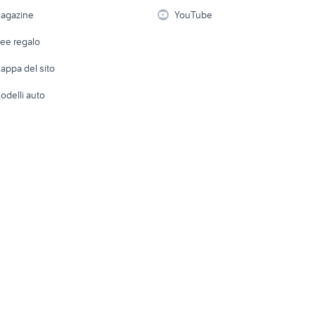
suzuki gsx s 750 usata
piaggio liberty 50 4t
i
Fotografia
Giardino 
agazine
YouTube
Attrezzature di lavoro
Telefonia
Abbigli
dee regalo
Accesso
e altro
appa del sito
Tutto per
odelli auto