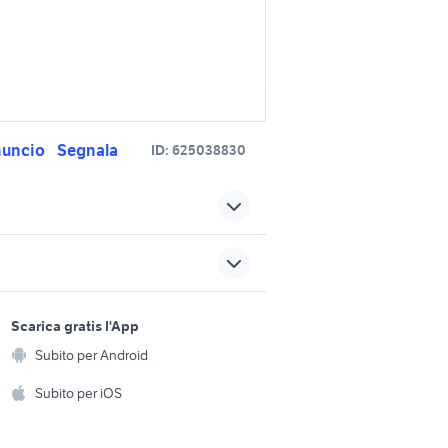
nuncio
Segnala
ID:
625038830
rubinetto a farfalla
moto bmw 1200 gs
sports e hobby
s moto
bmw moto gs
a
Scarica gratis l'App
Animali
ture
bmw ninet urban gs
Subito per Android
ento e
accessori moto
Accessori per animali
hi
Subito per iOS
e
yamaha x-max 400
Musica e Film
omestici