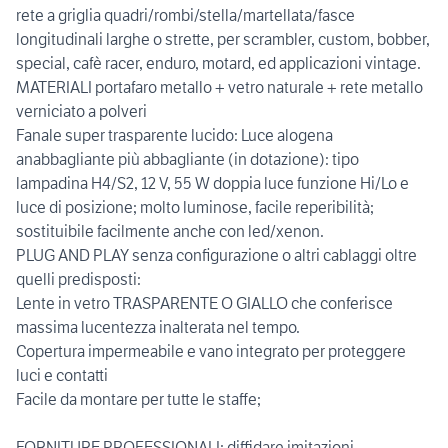
rete a griglia quadri/rombi/stella/martellata/fasce
longitudinali larghe o strette, per scrambler, custom, bobber,
special, cafè racer, enduro, motard, ed applicazioni vintage.
MATERIALI portafaro metallo + vetro naturale + rete metallo
verniciato a polveri
Fanale super trasparente lucido: Luce alogena
anabbagliante più abbagliante (in dotazione): tipo
lampadina H4/S2, 12 V, 55 W doppia luce funzione Hi/Lo e
luce di posizione; molto luminose, facile reperibilità;
sostituibile facilmente anche con led/xenon.
PLUG AND PLAY senza configurazione o altri cablaggi oltre
quelli predisposti:
Lente in vetro TRASPARENTE O GIALLO che conferisce
massima lucentezza inalterata nel tempo.
Copertura impermeabile e vano integrato per proteggere
luci e contatti
Facile da montare per tutte le staffe;
FORNITURE PROFESSIONALI; diffidare imitazioni