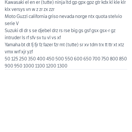
Kawasaki el en er (tutte) ninja ltd gp gpx gpz gtr kdx kl kle klr
klx versys vn w z zr zx zzr
Moto Guzzi california griso nevada norge ntx quota stelvio
serie V
Suzuki dl dr s se djebel drz rs rse big gs gsf gsx gsx-r gz
intruder ls rf sfv sv tu vl vs xf
Yamaha bt dt fj fjr fz fazer fzr mt (tutte) sr xv tdm trx tt ttr xt xtz
vmx wrf xjr yzf
50 125 250 350 400 450 500 550 600 650 700 750 800 850
900 950 1000 1100 1200 1300