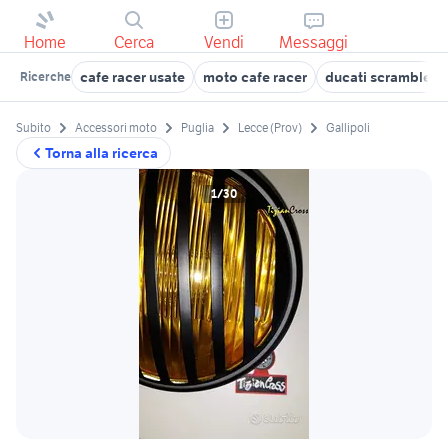
Home
Cerca
Vendi
Messaggi
cafe racer usate
moto cafe racer
ducati scrambler c
Ricerche
Subito
Accessori moto
Puglia
Lecce (Prov)
Gallipoli
Torna alla ricerca
1/30