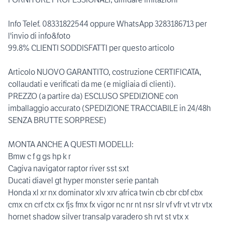
Info Telef. 08331822544 oppure WhatsApp 3283186713 per
l'invio di info&foto
99.8% CLIENTI SODDISFATTI per questo articolo
Articolo NUOVO GARANTITO, costruzione CERTIFICATA,
collaudati e verificati da me (e migliaia di clienti).
PREZZO (a partire da) ESCLUSO SPEDIZIONE con
imballaggio accurato (SPEDIZIONE TRACCIABILE in 24/48h
SENZA BRUTTE SORPRESE)
MONTA ANCHE A QUESTI MODELLI:
Bmw c f g gs hp k r
Cagiva navigator raptor river sst sxt
Ducati diavel gt hyper monster serie pantah
Honda xl xr nx dominator xlv xrv africa twin cb cbr cbf cbx
cmx cn crf ctx cx fjs fmx fx vigor nc nr nt nsr slr vf vfr vt vtr vtx
hornet shadow silver transalp varadero sh rvt st vtx x