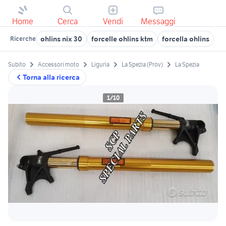
Home
Cerca
Vendi
Messaggi
ohlins nix 30
forcelle ohlins ktm
forcella ohlins
fo
Ricerche
Subito
Accessori moto
Liguria
La Spezia (Prov)
La Spezia
Torna alla ricerca
1/10